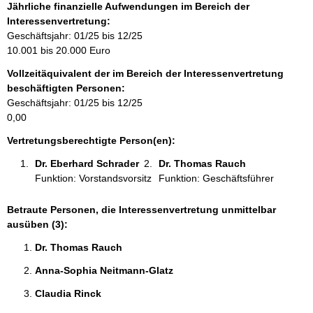
f
Jährliche finanzielle Aufwendungen im Bereich der
o
Interessenvertretung:
r
Geschäftsjahr: 01/25 bis 12/25
m
10.001 bis 20.000 Euro
a
Vollzeitäquivalent der im Bereich der Interessenvertretung
t
beschäftigten Personen:
i
Geschäftsjahr: 01/25 bis 12/25
o
0,00
n
e
Vertretungsberechtigte Person(en):
n
Dr. Eberhard Schrader 
Dr. Thomas Rauch 
:
Funktion: Vorstandsvorsitz
Funktion: Geschäftsführer
Betraute Personen, die Interessenvertretung unmittelbar
ausüben (3):
Dr. Thomas Rauch 
Anna-Sophia Neitmann-Glatz 
Claudia Rinck 