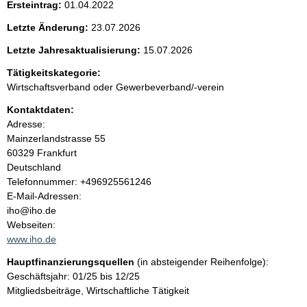
Ersteintrag:
01.04.2022
e
Letzte Änderung:
23.07.2026
n
Letzte Jahresaktualisierung:
15.07.2026
i
Tätigkeitskategorie:
Wirtschaftsverband oder Gewerbeverband/-verein
n
Kontaktdaten:
Adresse:
h
Mainzerlandstrasse
55
60329
Frankfurt
a
Deutschland
K
Telefonnummer: +496925561246
l
o
E-Mail-Adressen:
n
iho@iho.de
t
t
Webseiten:
a
www.iho.de
k
Hauptfinanzierungsquellen
(in absteigender Reihenfolge):
t
Geschäftsjahr: 01/25 bis 12/25
i
Mitgliedsbeiträge, Wirtschaftliche Tätigkeit
n