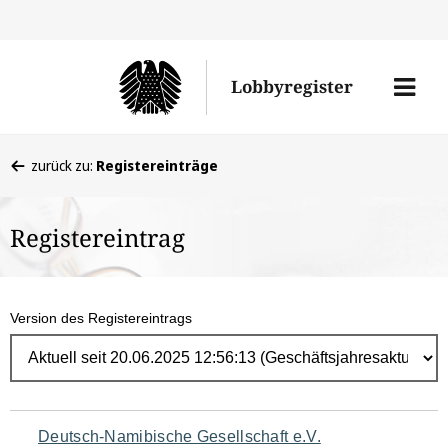
Direk
zum
Men
Lobbyregister
Inhal
öffne
Sie
zurück zu:
Registereinträge
befinden
sich
Registereintrag
hier:
Version des Registereintrags
Navigation
Deutsch-Namibische Gesellschaft e.V.