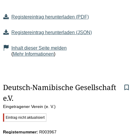
Registereintrag herunterladen (PDF)
Registereintrag herunterladen (JSON)
Inhalt dieser Seite melden
(
Mehr Informationen
)
S
Deutsch-Namibische Gesellschaft 
e.V.
e
Eingetragener Verein (e. V.)
i
W
Eintrag nicht aktualisiert
t
i
c
Registernummer:
R003967
h