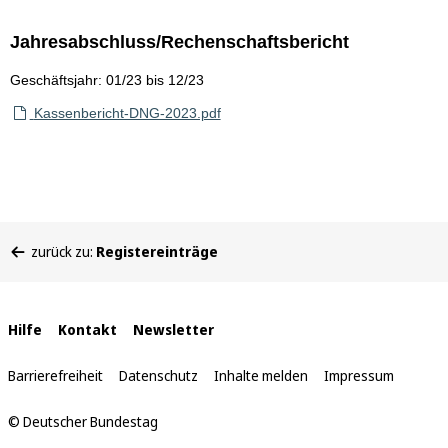
Jahresabschluss/Rechenschaftsbericht
Geschäftsjahr: 01/23 bis 12/23
Kassenbericht-DNG-2023.pdf
Sie
zurück zu:
Registereinträge
befinden
sich
hier:
Interne
Hilfe
Kontakt
Newsletter
Links
Barrierefreiheit
Datenschutz
Inhalte melden
Impressum
© Deutscher Bundestag