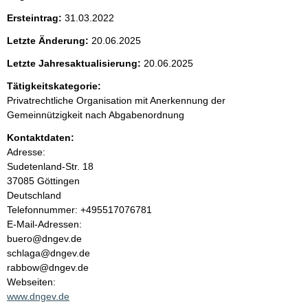
e
t
Ersteintrag:
31.03.2022
i
n
g
Letzte Änderung:
20.06.2025
e
i
r
Letzte Jahresaktualisierung:
20.06.2025
H
Tätigkeitskategorie:
i
n
n
Privatrechtliche Organisation mit Anerkennung der
w
Gemeinnützigkeit nach Abgabenordnung
h
e
i
Kontaktdaten:
a
s
Adresse:
:
Sudetenland-Str.
18
l
37085
Göttingen
Deutschland
t
K
Telefonnummer: +495517076781
o
E-Mail-Adressen:
n
buero@dngev.de
t
schlaga@dngev.de
a
rabbow@dngev.de
k
Webseiten:
t
www.dngev.de