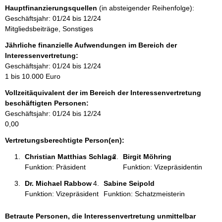
i
Hauptfinanzierungsquellen
(in absteigender Reihenfolge):
n
Geschäftsjahr: 01/24 bis 12/24
f
Mitgliedsbeiträge, Sonstiges
o
r
Jährliche finanzielle Aufwendungen im Bereich der
m
Interessenvertretung:
a
Geschäftsjahr: 01/24 bis 12/24
t
1 bis 10.000 Euro
i
Vollzeitäquivalent der im Bereich der Interessenvertretung
o
beschäftigten Personen:
n
Geschäftsjahr: 01/24 bis 12/24
e
0,00
n
:
Vertretungsberechtigte Person(en):
Christian Matthias Schlaga 
Birgit Möhring 
Funktion: Präsident
Funktion: Vizepräsidentin
Dr. Michael Rabbow 
Sabine Seipold 
Funktion: Vizepräsident
Funktion: Schatzmeisterin
Betraute Personen, die Interessenvertretung unmittelbar