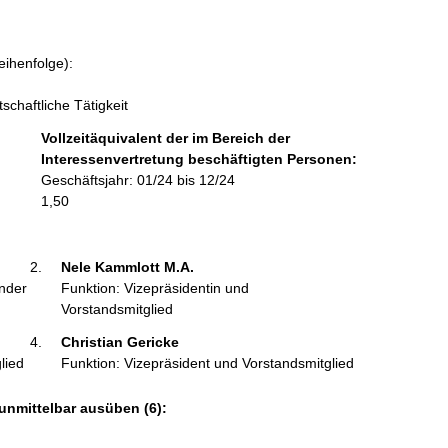
o
r
m
eihenfolge):
a
t
schaftliche Tätigkeit
i
Vollzeitäquivalent der im Bereich der
o
Interessenvertretung beschäftigten Personen:
n
Geschäftsjahr: 01/24 bis 12/24
e
1,50
n
:
Nele Kammlott M.A. 
ender
Funktion: Vizepräsidentin und
Vorstandsmitglied
Christian Gericke 
lied
Funktion: Vizepräsident und Vorstandsmitglied
unmittelbar ausüben (6):