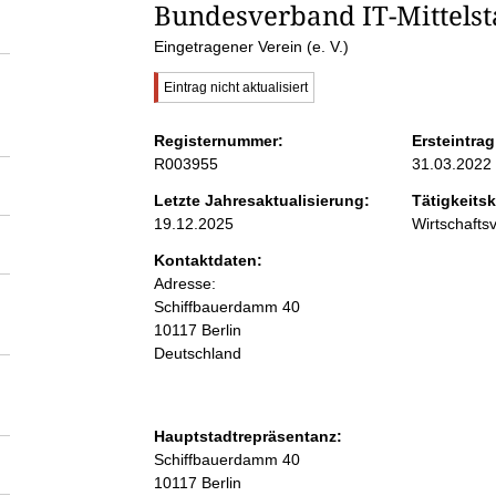
S
Bundesverband IT-Mittelsta
Eingetragener Verein (e. V.)
e
W
Eintrag nicht aktualisiert
i
i
c
Registernummer:
Ersteintrag
h
R003955
31.03.2022
t
t
i
Letzte Jahresaktualisierung:
Tätigkeitsk
g
19.12.2025
Wirtschaft
e
e
r
Kontaktdaten:
H
n
Adresse:
i
Schiffbauerdamm
n
40
w
10117
Berlin
i
e
Deutschland
i
s
n
:
Hauptstadtrepräsentanz:
h
A
Schiffbauerdamm
40
d
10117
Berlin