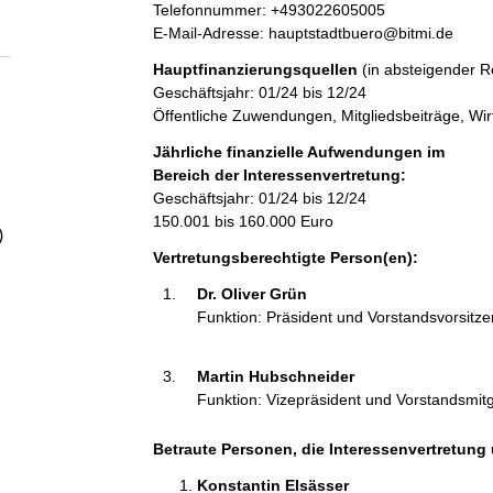
a
r
K
Telefonnummer: +493022605005
e
o
E-Mail-Adresse: hauptstadtbuero@bitmi.de
s
n
l
Hauptfinanzierungsquellen
(in absteigender R
s
t
Geschäftsjahr: 01/24 bis 12/24
e
a
Öffentliche Zuwendungen, Mitgliedsbeiträge, Wirt
t
k
t
Jährliche finanzielle Aufwendungen im
i
Bereich der Interessenvertretung:
n
Geschäftsjahr: 01/24 bis 12/24
f
150.001 bis 160.000 Euro
)
o
Vertretungsberechtigte Person(en):
r
m
Dr. Oliver Grün 
a
Funktion: Präsident und Vorstandsvorsitz
t
i
Martin Hubschneider 
o
Funktion: Vizepräsident und Vorstandsmitg
n
e
n
Betraute Personen, die Interessenvertretung 
:
Konstantin Elsässer 