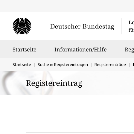
L
fü
Hauptnavigation
Startseite
Informationen/Hilfe
Reg
Sie
Startseite
Suche in Registereinträgen
Registereinträge
befinden
Registereintrag
sich
hier: