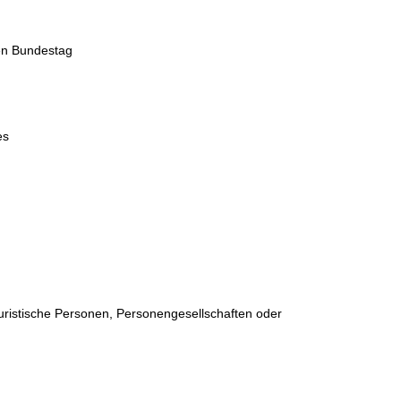
hen Bundestag
es
juristische Personen, Personengesellschaften oder