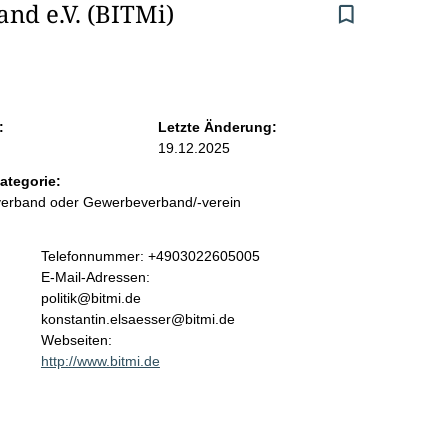
nd e.V. (BITMi)
:
Letzte Änderung:
19.12.2025
ategorie:
sverband oder Gewerbeverband/-verein
K
Telefonnummer: +4903022605005
o
E-Mail-Adressen:
n
politik@bitmi.de
t
konstantin.elsaesser@bitmi.de
a
Webseiten:
k
http://www.bitmi.de
t
i
n
f