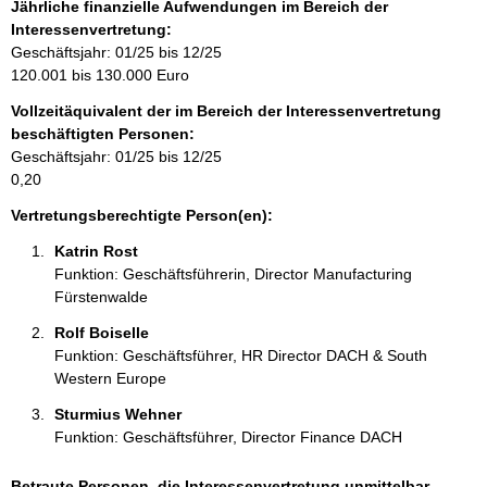
f
Jährliche finanzielle Aufwendungen im Bereich der
o
Interessenvertretung:
r
Geschäftsjahr: 01/25 bis 12/25
m
120.001 bis 130.000 Euro
a
Vollzeitäquivalent der im Bereich der Interessenvertretung
t
beschäftigten Personen:
i
Geschäftsjahr: 01/25 bis 12/25
o
0,20
n
e
Vertretungsberechtigte Person(en):
n
Katrin Rost 
:
Funktion: Geschäftsführerin, Director Manufacturing
Fürstenwalde
Rolf Boiselle 
Funktion: Geschäftsführer, HR Director DACH & South
Western Europe
Sturmius Wehner 
Funktion: Geschäftsführer, Director Finance DACH
Betraute Personen, die Interessenvertretung unmittelbar