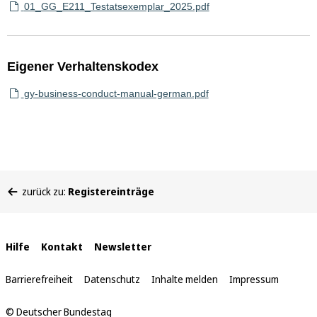
01_GG_E211_Testatsexemplar_2025.pdf
Eigener Verhaltenskodex
gy-business-conduct-manual-german.pdf
Sie
zurück zu:
Registereinträge
befinden
sich
hier:
Interne
Hilfe
Kontakt
Newsletter
Links
Barrierefreiheit
Datenschutz
Inhalte melden
Impressum
© Deutscher Bundestag