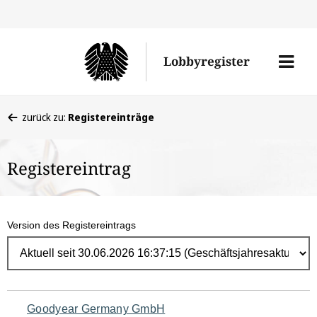
Direk
zum
Men
Lobbyregister
Inhal
öffne
Sie
zurück zu:
Registereinträge
befinden
sich
Registereintrag
hier:
Version des Registereintrags
Navigation
Goodyear Germany GmbH