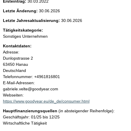
Ersteintrag:
30.03.2022
t
Letzte Änderung:
30.06.2026
e
Letzte Jahresaktualisierung:
30.06.2026
n
Tätigkeitskategorie:
Sonstiges Unternehmen
i
Kontaktdaten:
Adresse:
n
Dunlopstrasse
2
63450
Hanau
h
Deutschland
K
Telefonnummer: +4961816801
a
o
E-Mail-Adressen:
n
gabriele.velte@goodyear.com
l
t
Webseiten:
a
https://www.goodyear.eu/de_de/consumer.html
t
k
Hauptfinanzierungsquellen
(in absteigender Reihenfolge):
t
Geschäftsjahr: 01/25 bis 12/25
i
Wirtschaftliche Tätigkeit
n