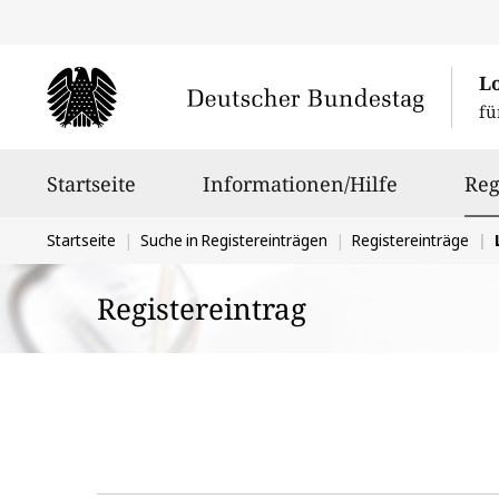
L
fü
Hauptnavigation
Startseite
Informationen/Hilfe
Reg
Sie
Startseite
Suche in Registereinträgen
Registereinträge
befinden
Registereintrag
sich
hier: