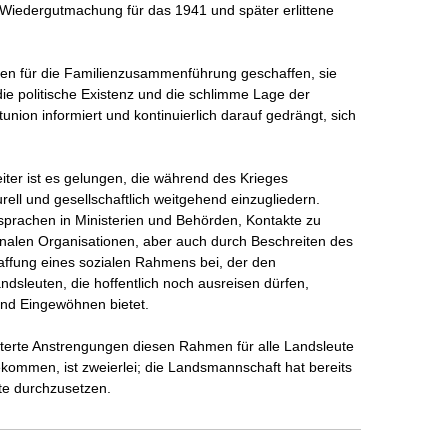
 Wiedergutmachung für das 1941 und später erlittene 
en für die Familienzusammenführung geschaffen, sie 
die politische Existenz und die schlimme Lage der 
ion informiert und kontinuierlich darauf gedrängt, sich 
iter ist es gelungen, die während des Krieges 
ll und gesellschaftlich weitgehend einzugliedern. 
rsprachen in Ministerien und Behörden, Kontakte zu 
tionalen Organisationen, aber auch durch Beschreiten des 
ffung eines sozialen Rahmens bei, der den 
dsleuten, die hoffentlich noch ausreisen dürfen, 
und Eingewöhnen bietet. 

iterte Anstrengungen diesen Rahmen für alle Landsleute 
kommen, ist zweierlei; die Landsmannschaft hat bereits 
te durchzusetzen. 