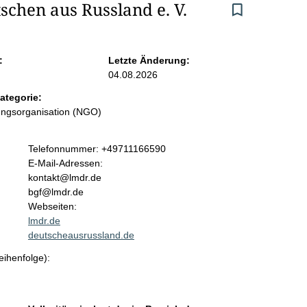
chen aus Russland e. V.
:
Letzte Änderung:
04.08.2026
ategorie:
ungsorganisation (NGO)
K
Telefonnummer: +49711166590
o
E-Mail-Adressen:
n
kontakt@lmdr.de
t
bgf@lmdr.de
a
Webseiten:
k
lmdr.de
t
deutscheausrussland.de
i
eihenfolge):
n
f
o
r