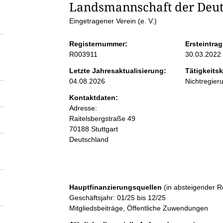
S
Landsmannschaft der Deuts
Eingetragener Verein (e. V.)
e
Registernummer:
Ersteintrag
i
R003911
30.03.2022
Letzte Jahresaktualisierung:
Tätigkeitsk
t
04.08.2026
Nichtregier
Kontaktdaten:
e
Adresse:
Raitelsbergstraße
49
n
70188
Stuttgart
Deutschland
i
n
Hauptfinanzierungsquellen
(in absteigender R
Geschäftsjahr: 01/25 bis 12/25
h
Mitgliedsbeiträge, Öffentliche Zuwendungen