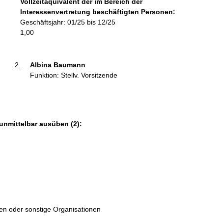
Vollzeitäquivalent der im Bereich der
m
Interessenvertretung beschäftigten Personen:
a
Geschäftsjahr: 01/25 bis 12/25
t
1,00
i
o
n
Albina Baumann 
e
Funktion: Stellv. Vorsitzende
n
:
unmittelbar ausüben (2):
ten oder sonstige Organisationen