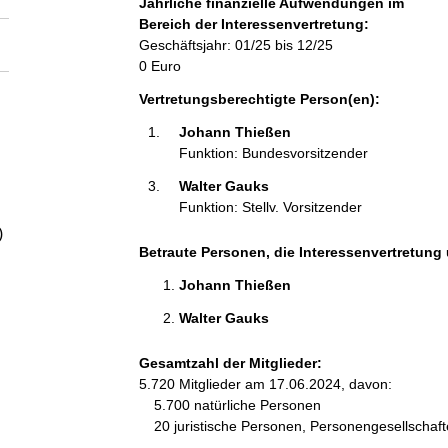
Jährliche finanzielle Aufwendungen im
a
Bereich der Interessenvertretung:
Geschäftsjahr: 01/25 bis 12/25
l
0 Euro
Vertretungsberechtigte Person(en):
t
Johann Thießen 
Funktion: Bundesvorsitzender
Walter Gauks 
Funktion: Stellv. Vorsitzender
)
Betraute Personen, die Interessenvertretung 
Johann Thießen 
Walter Gauks 
Gesamtzahl der Mitglieder:
5.720 Mitglieder am 17.06.2024, davon:
5.700 natürliche Personen
20 juristische Personen, Personengesellschaf