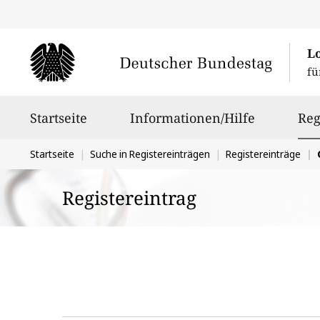
L
fü
Hauptnavigation
Startseite
Informationen/Hilfe
Reg
Sie
Startseite
Suche in Registereinträgen
Registereinträge
befinden
Registereintrag
sich
hier: