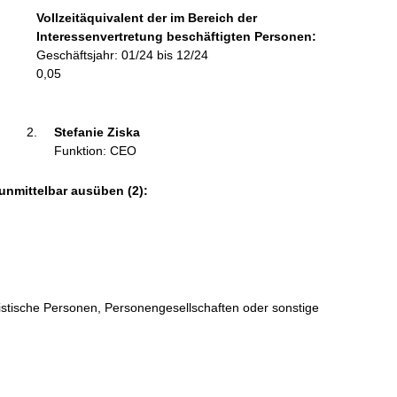
f
Vollzeitäquivalent der im Bereich der
o
Interessenvertretung beschäftigten Personen:
r
Geschäftsjahr: 01/24 bis 12/24
m
0,05
a
t
i
Stefanie Ziska 
o
Funktion: CEO
n
e
unmittelbar ausüben (2):
n
:
ristische Personen, Personengesellschaften oder sonstige