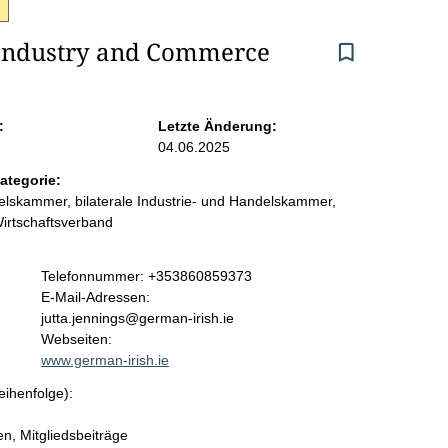
Industry and Commerce
:
Letzte Änderung:
04.06.2025
ategorie:
skammer, bilaterale Industrie- und Handelskammer,
Wirtschaftsverband
K
Telefonnummer: +353860859373
o
E-Mail-Adressen:
n
jutta.jennings@german-irish.ie
t
Webseiten:
a
www.german-irish.ie
k
eihenfolge):
t
i
en, Mitgliedsbeiträge
n