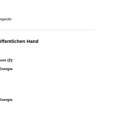
usgeübt.
ffentlichen Hand
ro (2):
Energie
Energie