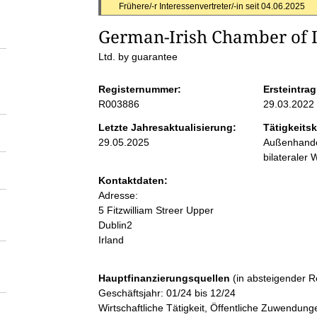
S
Frühere/-r Interessenvertreter/-in seit
04.06.2025
German-Irish Chamber of 
e
Ltd. by guarantee
i
Registernummer:
Ersteintrag
R003886
29.03.2022
t
Letzte Jahresaktualisierung:
Tätigkeitsk
29.05.2025
Außenhandel
e
bilateraler 
n
Kontaktdaten:
Adresse:
5 Fitzwilliam Streer Upper
i
Dublin2
Irland
n
Hauptfinanzierungsquellen
(in absteigender R
h
Geschäftsjahr: 01/24 bis 12/24
Wirtschaftliche Tätigkeit, Öffentliche Zuwendung