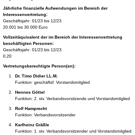
n
f
Jährliche finanzielle Aufwendungen im Bereich der
o
Interessenvertretung:
r
Geschäftsjahr: 01/23 bis 12/23
m
20.001 bis 30.000 Euro
a
Vollzeitäquivalent der im Bereich der Interessenvertretung
t
beschäftigten Personen:
i
Geschäftsjahr: 01/23 bis 12/23
o
0,20
n
e
Vertretungsberechtigte Person(en):
n
Dr. Timo Didier LL.M. 
:
Funktion: geschäftsf. Vorstandsmitglied
Hennes Göttel 
Funktion: 2. stv. Verbandsvorsitzende und Vorstandsmitglied
Rolf Hamprecht 
Funktion: Verbandsvorsitzender
Karlheinz Gräßle 
Funktion: 1. stv. Verbandsvorsitzender und Vorstandsmitglied