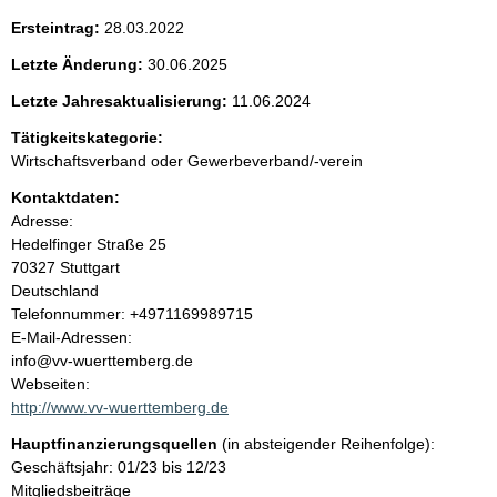
e
Ersteintrag:
28.03.2022
n
Letzte Änderung:
30.06.2025
i
Letzte Jahresaktualisierung:
11.06.2024
Tätigkeitskategorie:
n
Wirtschaftsverband oder Gewerbeverband/-verein
h
Kontaktdaten:
Adresse:
a
Hedelfinger Straße
25
70327
Stuttgart
l
Deutschland
K
Telefonnummer: +4971169989715
t
o
E-Mail-Adressen:
n
info@vv-wuerttemberg.de
t
Webseiten:
a
http://www.vv-wuerttemberg.de
k
Hauptfinanzierungsquellen
(in absteigender Reihenfolge):
t
Geschäftsjahr: 01/23 bis 12/23
i
Mitgliedsbeiträge