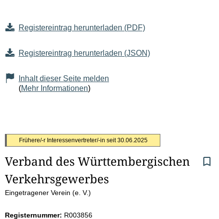
Registereintrag herunterladen (PDF)
Registereintrag herunterladen (JSON)
Inhalt dieser Seite melden
(
Mehr Informationen
)
S
Frühere/-r Interessenvertreter/-in seit
30.06.2025
Verband des Württembergischen 
e
Verkehrsgewerbes
i
Eingetragener Verein (e. V.)
t
Registernummer:
R003856