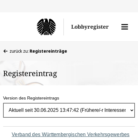
Direk
zum
Men
Lobbyregister
Inhal
öffne
Sie
zurück zu:
Registereinträge
befinden
sich
Registereintrag
hier:
Version des Registereintrags
Navigation
Verband des Württembergischen Verkehrsgewerbes