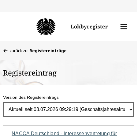
Direk
zum
Men
Lobbyregister
Inhal
öffne
Sie
zurück zu:
Registereinträge
befinden
sich
Registereintrag
hier:
Version des Registereintrags
Navigation
NACOA Deutschland - Interessenvertretung für