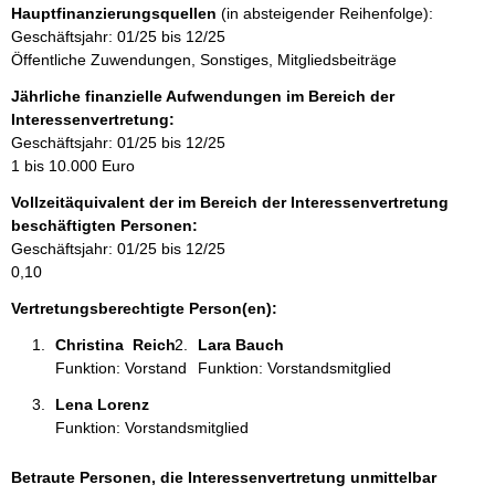
Hauptfinanzierungsquellen
(in absteigender Reihenfolge):
t
Geschäftsjahr: 01/25 bis 12/25
i
Öffentliche Zuwendungen, Sonstiges, Mitgliedsbeiträge
n
f
Jährliche finanzielle Aufwendungen im Bereich der
o
Interessenvertretung:
r
Geschäftsjahr: 01/25 bis 12/25
m
1 bis 10.000 Euro
a
Vollzeitäquivalent der im Bereich der Interessenvertretung
t
beschäftigten Personen:
i
Geschäftsjahr: 01/25 bis 12/25
o
0,10
n
e
Vertretungsberechtigte Person(en):
n
Christina  Reich  
Lara Bauch 
:
Funktion: Vorstand
Funktion: Vorstandsmitglied
Lena Lorenz 
Funktion: Vorstandsmitglied
Betraute Personen, die Interessenvertretung unmittelbar