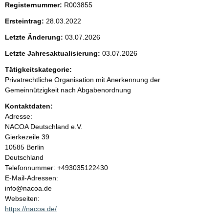
Registernummer:
R003855
e
Ersteintrag:
28.03.2022
n
Letzte Änderung:
03.07.2026
i
Letzte Jahresaktualisierung:
03.07.2026
Tätigkeitskategorie:
n
Privatrechtliche Organisation mit Anerkennung der
Gemeinnützigkeit nach Abgabenordnung
h
Kontaktdaten:
a
Adresse:
NACOA Deutschland e.V.
l
Gierkezeile
39
10585
Berlin
t
Deutschland
K
Telefonnummer: +493035122430
o
E-Mail-Adressen:
n
info@nacoa.de
t
Webseiten:
a
https://nacoa.de/
k