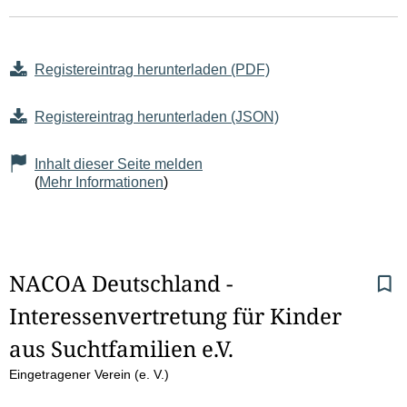
Registereintrag herunterladen (PDF)
Registereintrag herunterladen (JSON)
Inhalt dieser Seite melden
(
Mehr Informationen
)
S
NACOA Deutschland - 
Interessenvertretung für Kinder 
e
aus Suchtfamilien e.V.
i
Eingetragener Verein (e. V.)
t