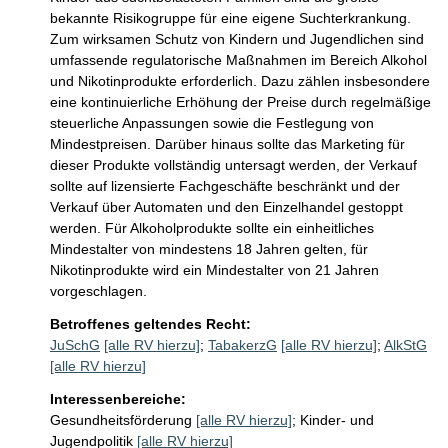
bekannte Risikogruppe für eine eigene Suchterkrankung. 
Zum wirksamen Schutz von Kindern und Jugendlichen sind 
umfassende regulatorische Maßnahmen im Bereich Alkohol 
und Nikotinprodukte erforderlich. Dazu zählen insbesondere 
eine kontinuierliche Erhöhung der Preise durch regelmäßige 
steuerliche Anpassungen sowie die Festlegung von 
Mindestpreisen. Darüber hinaus sollte das Marketing für 
dieser Produkte vollständig untersagt werden, der Verkauf 
sollte auf lizensierte Fachgeschäfte beschränkt und der 
Verkauf über Automaten und den Einzelhandel gestoppt 
werden. Für Alkoholprodukte sollte ein einheitliches 
Mindestalter von mindestens 18 Jahren gelten, für 
Nikotinprodukte wird ein Mindestalter von 21 Jahren 
vorgeschlagen. 
Betroffenes geltendes Recht:
JuSchG
[alle RV hierzu]
;
TabakerzG
[alle RV hierzu]
;
AlkStG
[alle RV hierzu]
Interessenbereiche:
Gesundheitsförderung
[alle RV hierzu]
;
Kinder- und
Jugendpolitik
[alle RV hierzu]