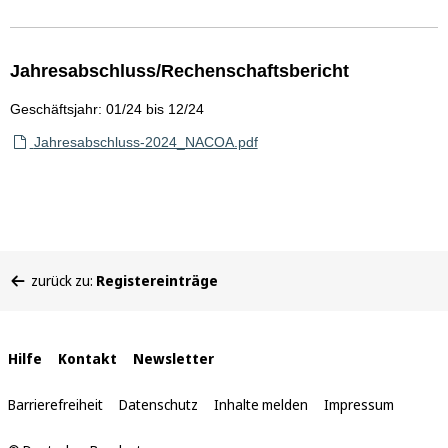
Jahresabschluss/Rechenschaftsbericht
Geschäftsjahr: 01/24 bis 12/24
Jahresabschluss-2024_NACOA.pdf
Sie
zurück zu:
Registereinträge
befinden
sich
hier:
Interne
Hilfe
Kontakt
Newsletter
Links
Barrierefreiheit
Datenschutz
Inhalte melden
Impressum