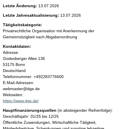
e
Letzte Änderung:
13.07.2026
n
Letzte Jahresaktualisierung:
13.07.2026
i
Tätigkeitskategorie:
Privatrechtliche Organisation mit Anerkennung der
n
Gemeinnützigkeit nach Abgabenordnung
Kontaktdaten:
h
Adresse:
Godesberger Allee
136
a
53175
Bonn
Deutschland
l
K
Telefonnummer: +492283776600
o
E-Mail-Adressen:
t
n
webmaster@dge.de
t
Webseiten:
a
https://www.dge.de/
k
Hauptfinanzierungsquellen
(in absteigender Reihenfolge):
t
Geschäftsjahr: 01/25 bis 12/25
i
Öffentliche Zuwendungen, Wirtschaftliche Tätigkeit,
n
Mitgliedsbeiträge, Schenkungen und sonstige lebzeitige