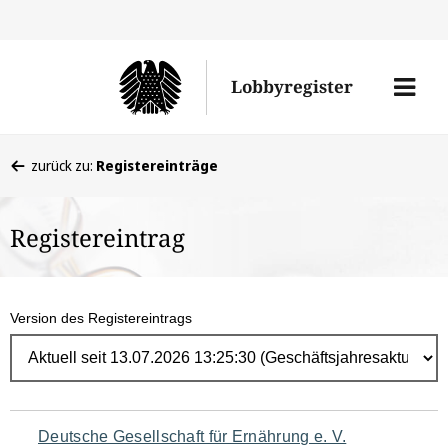
Direk
zum
Men
Lobbyregister
Inhal
öffne
Sie
zurück zu:
Registereinträge
befinden
sich
Registereintrag
hier:
Version des Registereintrags
Navigation
Deutsche Gesellschaft für Ernährung e. V.