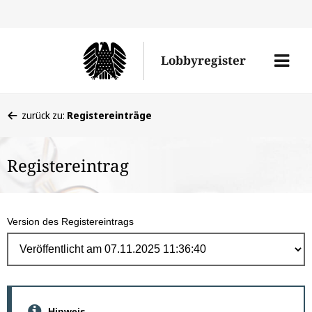
Direk
zum
Men
Lobbyregister
Inhal
öffne
Sie
zurück zu:
Registereinträge
befinden
sich
Registereintrag
hier:
Version des Registereintrags
Hinweis