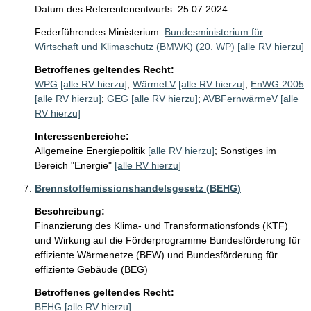
Datum des Referentenentwurfs: 25.07.2024
Federführendes Ministerium:
Bundesministerium für
Wirtschaft und Klimaschutz (BMWK) (20. WP)
[alle RV hierzu]
Betroffenes geltendes Recht:
WPG
[alle RV hierzu]
;
WärmeLV
[alle RV hierzu]
;
EnWG 2005
[alle RV hierzu]
;
GEG
[alle RV hierzu]
;
AVBFernwärmeV
[alle
RV hierzu]
Interessenbereiche:
Allgemeine Energiepolitik
[alle RV hierzu]
;
Sonstiges im
Bereich "Energie"
[alle RV hierzu]
Brennstoffemissionshandelsgesetz (BEHG)
Beschreibung:
Finanzierung des Klima- und Transformationsfonds (KTF) 
und Wirkung auf die Förderprogramme Bundesförderung für 
effiziente Wärmenetze (BEW) und Bundesförderung für 
effiziente Gebäude (BEG)
Betroffenes geltendes Recht:
BEHG
[alle RV hierzu]