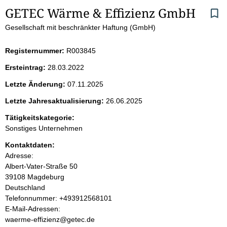
S
GETEC Wärme & Effizienz GmbH
Gesellschaft mit beschränkter Haftung (GmbH)
e
i
Registernummer:
R003845
Ersteintrag:
28.03.2022
t
Letzte Änderung:
07.11.2025
e
Letzte Jahresaktualisierung:
26.06.2025
n
Tätigkeitskategorie:
Sonstiges Unternehmen
i
Kontaktdaten:
Adresse:
n
Albert-Vater-Straße
50
39108
Magdeburg
h
Deutschland
K
Telefonnummer: +493912568101
a
o
E-Mail-Adressen:
n
waerme-effizienz@getec.de
l