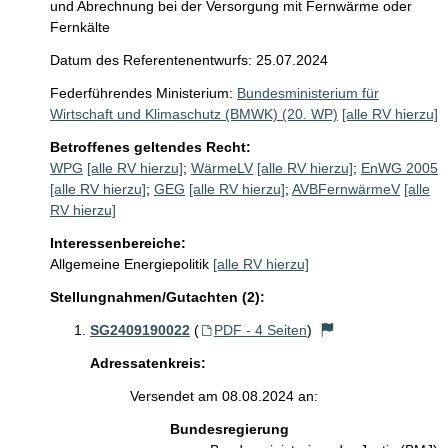
und Abrechnung bei der Versorgung mit Fernwärme oder
Fernkälte
Datum des Referentenentwurfs: 25.07.2024
Federführendes Ministerium:
Bundesministerium für
Wirtschaft und Klimaschutz (BMWK) (20. WP)
[alle RV hierzu]
Betroffenes geltendes Recht:
WPG
[alle RV hierzu]
;
WärmeLV
[alle RV hierzu]
;
EnWG 2005
[alle RV hierzu]
;
GEG
[alle RV hierzu]
;
AVBFernwärmeV
[alle
RV hierzu]
Interessenbereiche:
Allgemeine Energiepolitik
[alle RV hierzu]
Stellungnahmen/Gutachten (2):
SG2409190022
(
PDF - 4 Seiten
)
Adressatenkreis:
Versendet am 08.08.2024 an:
Bundesregierung