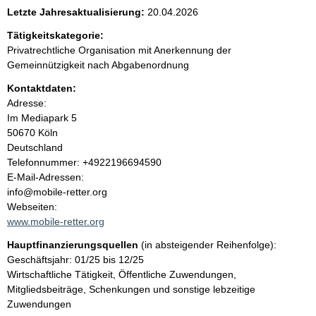
e
Letzte Jahresaktualisierung:
20.04.2026
n
Tätigkeitskategorie:
Privatrechtliche Organisation mit Anerkennung der
i
Gemeinnützigkeit nach Abgabenordnung
Kontaktdaten:
n
Adresse:
Im Mediapark
5
h
50670
Köln
Deutschland
a
K
Telefonnummer: +4922196694590
o
E-Mail-Adressen:
l
n
info@mobile-retter.org
t
Webseiten:
t
a
www.mobile-retter.org
k
Hauptfinanzierungsquellen
(in absteigender Reihenfolge):
t
Geschäftsjahr: 01/25 bis 12/25
i
Wirtschaftliche Tätigkeit, Öffentliche Zuwendungen,
n
Mitgliedsbeiträge, Schenkungen und sonstige lebzeitige
f
Zuwendungen
o