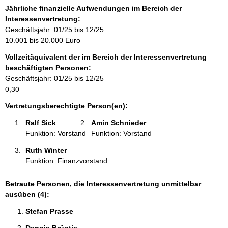
r
Jährliche finanzielle Aufwendungen im Bereich der
m
Interessenvertretung:
a
Geschäftsjahr: 01/25 bis 12/25
t
10.001 bis 20.000 Euro
i
Vollzeitäquivalent der im Bereich der Interessenvertretung
o
beschäftigten Personen:
n
Geschäftsjahr: 01/25 bis 12/25
e
0,30
n
:
Vertretungsberechtigte Person(en):
Ralf Sick 
Amin Schnieder 
Funktion: Vorstand
Funktion: Vorstand
Ruth Winter 
Funktion: Finanzvorstand
Betraute Personen, die Interessenvertretung unmittelbar
ausüben (4):
Stefan Prasse 