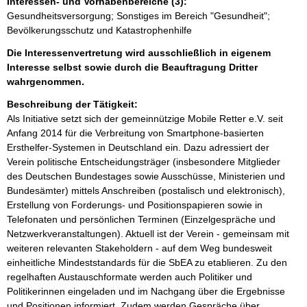
Interessen- und Vorhabenbereiche (3):
Gesundheitsversorgung; Sonstiges im Bereich "Gesundheit";
Bevölkerungsschutz und Katastrophenhilfe
Die Interessenvertretung wird ausschließlich in eigenem
Interesse selbst sowie durch die Beauftragung Dritter
wahrgenommen.
Beschreibung der Tätigkeit:
Als Initiative setzt sich der gemeinnützige Mobile Retter e.V. seit 
Anfang 2014 für die Verbreitung von Smartphone-basierten 
Ersthelfer-Systemen in Deutschland ein. Dazu adressiert der 
Verein politische Entscheidungsträger (insbesondere Mitglieder 
des Deutschen Bundestages sowie Ausschüsse, Ministerien und 
Bundesämter) mittels Anschreiben (postalisch und elektronisch), 
Erstellung von Forderungs- und Positionspapieren sowie in 
Telefonaten und persönlichen Terminen (Einzelgespräche und 
Netzwerkveranstaltungen). Aktuell ist der Verein - gemeinsam mit 
weiteren relevanten Stakeholdern - auf dem Weg bundesweit 
einheitliche Mindeststandards für die SbEA zu etablieren. Zu den 
regelhaften Austauschformate werden auch Politiker und 
Politikerinnen eingeladen und im Nachgang über die Ergebnisse 
und Positionen informiert. Zudem werden Gespräche über 