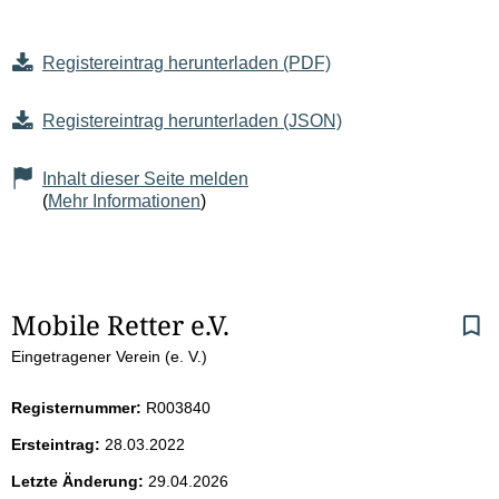
Registereintrag herunterladen (PDF)
Registereintrag herunterladen (JSON)
Inhalt dieser Seite melden
(
Mehr Informationen
)
S
Mobile Retter e.V.
Eingetragener Verein (e. V.)
e
i
Registernummer:
R003840
Ersteintrag:
28.03.2022
t
Letzte Änderung:
29.04.2026