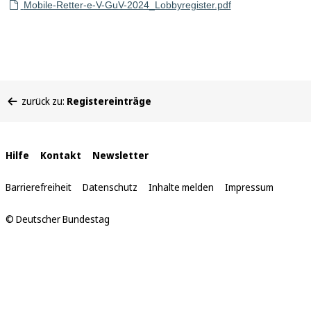
Mobile-Retter-e-V-GuV-2024_Lobbyregister.pdf
Sie
zurück zu:
Registereinträge
befinden
sich
hier:
Interne
Hilfe
Kontakt
Newsletter
Links
Barrierefreiheit
Datenschutz
Inhalte melden
Impressum
© Deutscher Bundestag