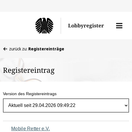
Direk
zum
Men
Lobbyregister
Inhal
öffne
Sie
zurück zu:
Registereinträge
befinden
sich
Registereintrag
hier:
Version des Registereintrags
Navigation
Mobile Retter e.V.