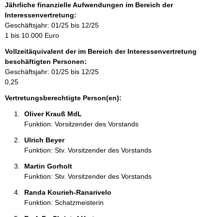
f
Jährliche finanzielle Aufwendungen im Bereich der
o
Interessenvertretung:
r
Geschäftsjahr: 01/25 bis 12/25
m
1 bis 10.000 Euro
a
Vollzeitäquivalent der im Bereich der Interessenvertretung
t
beschäftigten Personen:
i
Geschäftsjahr: 01/25 bis 12/25
o
0,25
n
e
Vertretungsberechtigte Person(en):
n
Oliver Krauß MdL 
:
Funktion: Vorsitzender des Vorstands
Ulrich Beyer 
Funktion: Stv. Vorsitzender des Vorstands
Martin Gorholt 
Funktion: Stv. Vorsitzender des Vorstands
Randa Kourieh-Ranarivelo 
Funktion: Schatzmeisterin