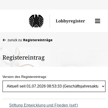
Direk
zum
Men
Lobbyregister
Inhal
öffne
Sie
zurück zu:
Registereinträge
befinden
sich
Registereintrag
hier:
Version des Registereintrags
Navigation
Stiftung Entwicklung und Frieden (sef:)