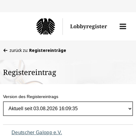
Direk
zum
Men
Lobbyregister
Inhal
öffne
Sie
zurück zu:
Registereinträge
befinden
sich
Registereintrag
hier:
Version des Registereintrags
Navigation
Deutscher Galopp e.V.