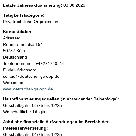
e
Letzte Jahresaktualisierung:
03.08.2026
n
Tätigkeitskategorie:
Privatrechtliche Organisation
i
Kontaktdaten:
Adresse:
n
Rennbahnsraße
154
50737
Köln
h
Deutschland
K
Telefonnummer: +49221749816
a
o
E-Mail-Adressen:
n
scheid@deutscher-galopp.de
l
t
Webseiten:
a
www.deutscher-galopp.de
t
k
Hauptfinanzierungsquellen
(in absteigender Reihenfolge):
t
Geschäftsjahr: 01/25 bis 12/25
i
Wirtschaftliche Tätigkeit
n
f
Jährliche finanzielle Aufwendungen im Bereich der
o
Interessenvertretung:
r
Geschäftsjahr: 01/25 bis 12/25