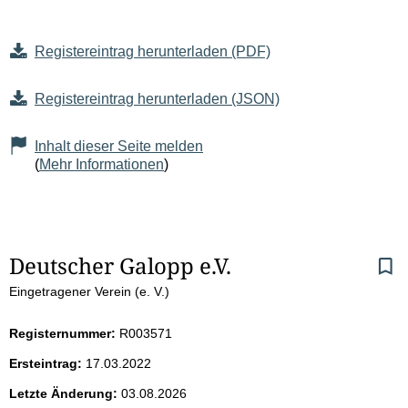
Registereintrag herunterladen (PDF)
Registereintrag herunterladen (JSON)
Inhalt dieser Seite melden
(
Mehr Informationen
)
S
Deutscher Galopp e.V.
Eingetragener Verein (e. V.)
e
i
Registernummer:
R003571
Ersteintrag:
17.03.2022
t
Letzte Änderung:
03.08.2026