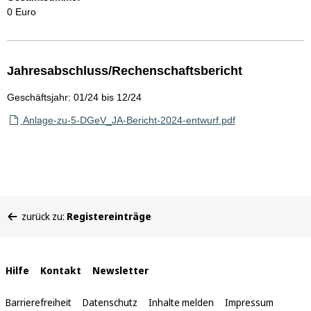
0 Euro
Jahresabschluss/Rechenschaftsbericht
Geschäftsjahr: 01/24 bis 12/24
Anlage-zu-5-DGeV_JA-Bericht-2024-entwurf.pdf
Sie
zurück zu:
Registereinträge
befinden
sich
hier:
Interne
Hilfe
Kontakt
Newsletter
Links
Barrierefreiheit
Datenschutz
Inhalte melden
Impressum