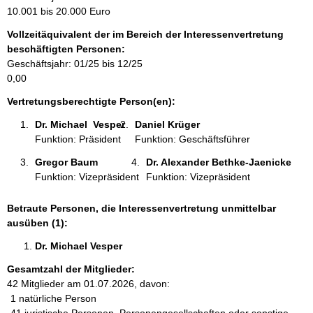
m
10.001 bis 20.000 Euro
a
Vollzeitäquivalent der im Bereich der Interessenvertretung
t
beschäftigten Personen:
i
Geschäftsjahr: 01/25 bis 12/25
o
0,00
n
e
Vertretungsberechtigte Person(en):
n
Dr. Michael  Vesper 
Daniel Krüger 
:
Funktion: Präsident
Funktion: Geschäftsführer
Gregor Baum 
Dr. Alexander Bethke-Jaenicke 
Funktion: Vizepräsident
Funktion: Vizepräsident
Betraute Personen, die Interessenvertretung unmittelbar
ausüben (1):
Dr. Michael Vesper 
Gesamtzahl der Mitglieder:
42 Mitglieder am 01.07.2026, davon:
1 natürliche Person