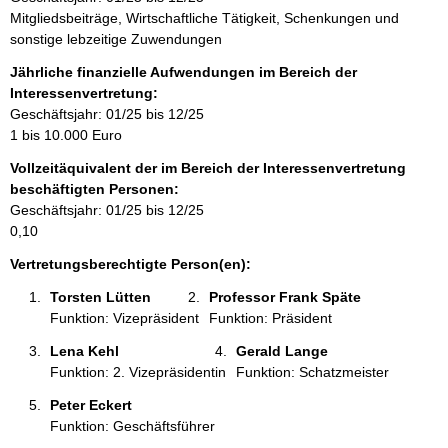
n
Mitgliedsbeiträge, Wirtschaftliche Tätigkeit, Schenkungen und
f
sonstige lebzeitige Zuwendungen
o
r
Jährliche finanzielle Aufwendungen im Bereich der
m
Interessenvertretung:
a
Geschäftsjahr: 01/25 bis 12/25
t
1 bis 10.000 Euro
i
Vollzeitäquivalent der im Bereich der Interessenvertretung
o
beschäftigten Personen:
n
Geschäftsjahr: 01/25 bis 12/25
e
0,10
n
:
Vertretungsberechtigte Person(en):
Torsten Lütten 
Professor Frank Späte 
Funktion: Vizepräsident
Funktion: Präsident
Lena Kehl 
Gerald Lange 
Funktion: 2. Vizepräsidentin
Funktion: Schatzmeister
Peter Eckert 
Funktion: Geschäftsführer