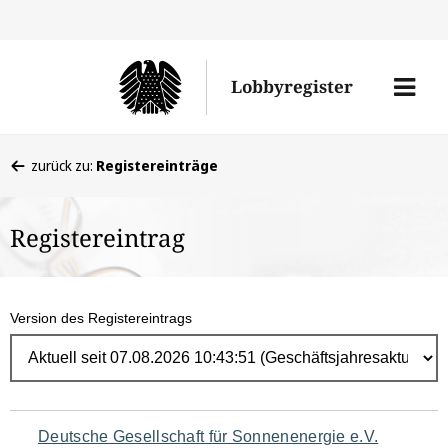
Direk
zum
Men
Lobbyregister
Inhal
öffne
Sie
zurück zu:
Registereinträge
befinden
sich
Registereintrag
hier:
Version des Registereintrags
Navigation
Deutsche Gesellschaft für Sonnenenergie e.V.