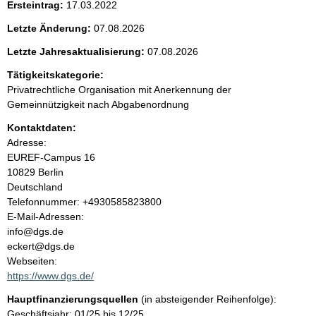
Ersteintrag:
17.03.2022
e
Letzte Änderung:
07.08.2026
n
Letzte Jahresaktualisierung:
07.08.2026
i
Tätigkeitskategorie:
Privatrechtliche Organisation mit Anerkennung der
n
Gemeinnützigkeit nach Abgabenordnung
Kontaktdaten:
h
Adresse:
EUREF-Campus
16
a
10829
Berlin
Deutschland
l
K
Telefonnummer: +4930585823800
o
E-Mail-Adressen:
t
n
info@dgs.de
t
eckert@dgs.de
a
Webseiten:
k
https://www.dgs.de/
t
Hauptfinanzierungsquellen
(in absteigender Reihenfolge):
i
Geschäftsjahr: 01/25 bis 12/25