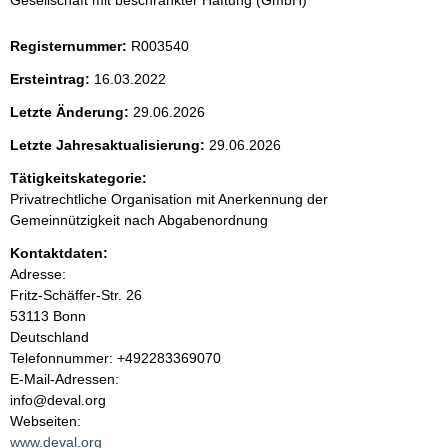
Gesellschaft mit beschränkter Haftung (GmbH)
e
Registernummer:
R003540
n
Ersteintrag:
16.03.2022
i
Letzte Änderung:
29.06.2026
Letzte Jahresaktualisierung:
29.06.2026
n
Tätigkeitskategorie:
h
Privatrechtliche Organisation mit Anerkennung der
Gemeinnützigkeit nach Abgabenordnung
a
Kontaktdaten:
l
Adresse:
Fritz-Schäffer-Str.
26
t
53113
Bonn
Deutschland
K
Telefonnummer: +492283369070
o
E-Mail-Adressen:
n
info@deval.org
t
Webseiten:
a
www.deval.org