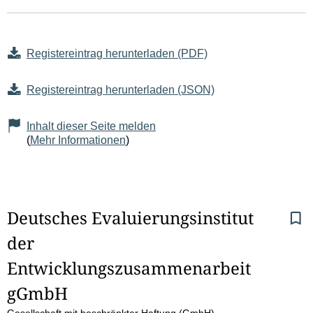
Registereintrag herunterladen (PDF)
Registereintrag herunterladen (JSON)
Inhalt dieser Seite melden
(
Mehr Informationen
)
S
Deutsches Evaluierungsinstitut 
der 
e
Entwicklungszusammenarbeit 
i
gGmbH
t