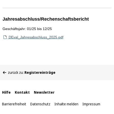
Jahresabschluss/Rechenschaftsbericht
Geschäftsjahr: 01/25 bis 12/25
DEval_Jahresabschluss_2025.pdf
Sie
zurück zu:
Registereinträge
befinden
sich
hier:
Interne
Hilfe
Kontakt
Newsletter
Links
Barrierefreiheit
Datenschutz
Inhalte melden
Impressum