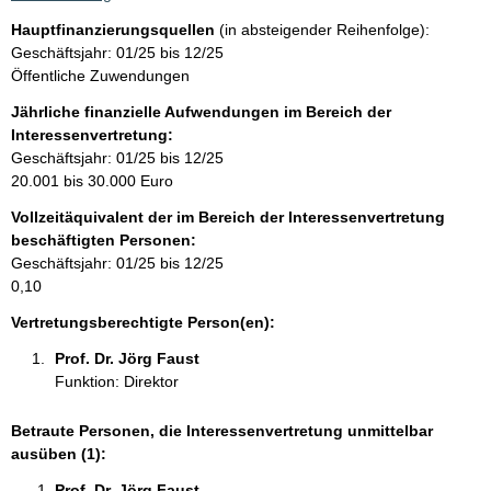
k
Hauptfinanzierungsquellen
(in absteigender Reihenfolge):
t
Geschäftsjahr: 01/25 bis 12/25
i
Öffentliche Zuwendungen
n
f
Jährliche finanzielle Aufwendungen im Bereich der
o
Interessenvertretung:
r
Geschäftsjahr: 01/25 bis 12/25
m
20.001 bis 30.000 Euro
a
Vollzeitäquivalent der im Bereich der Interessenvertretung
t
beschäftigten Personen:
i
Geschäftsjahr: 01/25 bis 12/25
o
0,10
n
e
Vertretungsberechtigte Person(en):
n
Prof. Dr. Jörg Faust 
:
Funktion: Direktor
Betraute Personen, die Interessenvertretung unmittelbar
ausüben (1):
Prof. Dr. Jörg Faust 