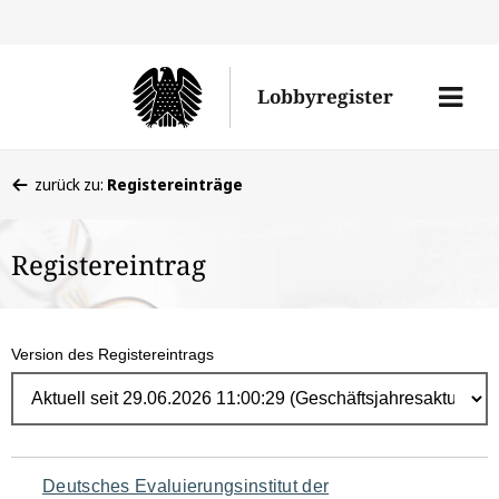
Direk
zum
Men
Lobbyregister
Inhal
öffne
Sie
zurück zu:
Registereinträge
befinden
sich
Registereintrag
hier:
Version des Registereintrags
Navigation
Deutsches Evaluierungsinstitut der