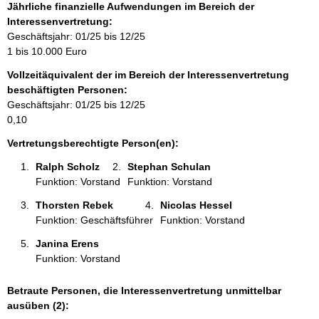
f
Jährliche finanzielle Aufwendungen im Bereich der
o
Interessenvertretung:
r
Geschäftsjahr: 01/25 bis 12/25
m
1 bis 10.000 Euro
a
Vollzeitäquivalent der im Bereich der Interessenvertretung
t
beschäftigten Personen:
i
Geschäftsjahr: 01/25 bis 12/25
o
0,10
n
e
Vertretungsberechtigte Person(en):
n
Ralph Scholz 
Stephan Schulan 
:
Funktion: Vorstand
Funktion: Vorstand
Thorsten Rebek 
Nicolas Hessel 
Funktion: Geschäftsführer
Funktion: Vorstand
Janina Erens 
Funktion: Vorstand
Betraute Personen, die Interessenvertretung unmittelbar
ausüben (2):