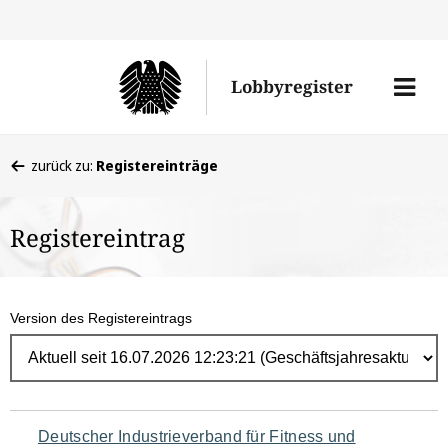
Direk
zum
Men
Lobbyregister
Inhal
öffne
Sie
zurück zu:
Registereinträge
befinden
sich
Registereintrag
hier:
Version des Registereintrags
Navigation
Deutscher Industrieverband für Fitness und