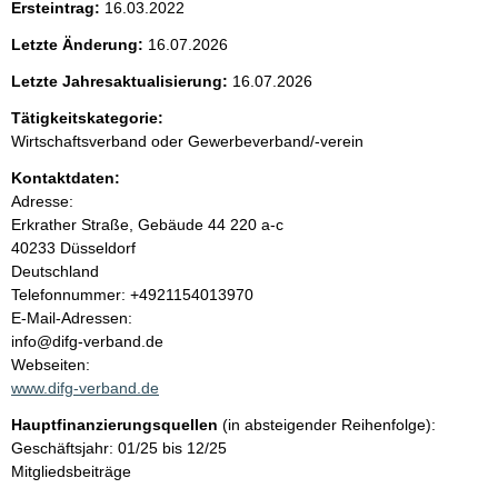
Ersteintrag:
16.03.2022
e
Letzte Änderung:
16.07.2026
n
Letzte Jahresaktualisierung:
16.07.2026
i
Tätigkeitskategorie:
Wirtschaftsverband oder Gewerbeverband/-verein
n
Kontaktdaten:
Adresse:
h
Erkrather Straße, Gebäude 44
220 a-c
40233
Düsseldorf
a
Deutschland
K
Telefonnummer: +4921154013970
l
o
E-Mail-Adressen:
n
info@difg-verband.de
t
t
Webseiten:
a
www.difg-verband.de
k
Hauptfinanzierungsquellen
(in absteigender Reihenfolge):
t
Geschäftsjahr: 01/25 bis 12/25
i
Mitgliedsbeiträge
n