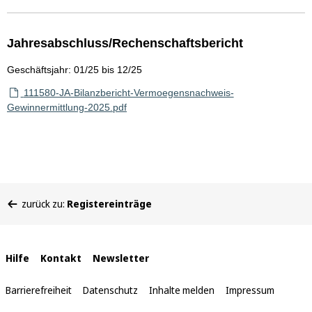
Jahresabschluss/Rechenschaftsbericht
Geschäftsjahr: 01/25 bis 12/25
111580-JA-Bilanzbericht-Vermoegensnachweis-
Gewinnermittlung-2025.pdf
Sie
zurück zu:
Registereinträge
befinden
sich
hier:
Interne
Hilfe
Kontakt
Newsletter
Links
Barrierefreiheit
Datenschutz
Inhalte melden
Impressum