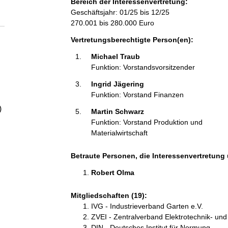
Bereich der Interessenvertretung:
a
Geschäftsjahr: 01/25 bis 12/25
270.001 bis 280.000 Euro
l
Vertretungsberechtigte Person(en):
t
Michael Traub 
Funktion: Vorstandsvorsitzender
Ingrid Jägering 
Funktion: Vorstand Finanzen
)
Martin Schwarz 
Funktion: Vorstand Produktion und
Materialwirtschaft
Betraute Personen, die Interessenvertretung 
Robert Olma 
Mitgliedschaften (19):
IVG - Industrieverband Garten e.V.
ZVEI - Zentralverband Elektrotechnik- und 
DIN - Deutsches Institut für Normung