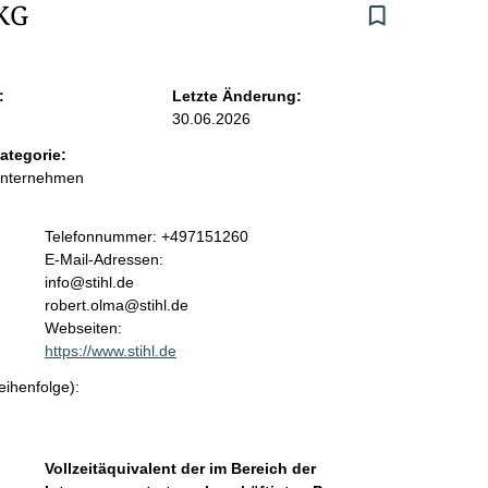
KG
:
Letzte Änderung:
30.06.2026
ategorie:
Unternehmen
K
Telefonnummer: +497151260
o
E-Mail-Adressen:
n
info@stihl.de
t
robert.olma@stihl.de
a
Webseiten:
k
https://www.stihl.de
t
eihenfolge):
i
n
f
o
Vollzeitäquivalent der im Bereich der
r