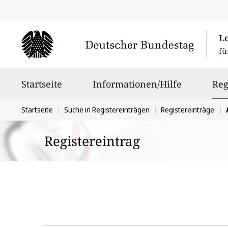
L
fü
Hauptnavigation
Startseite
Informationen/Hilfe
Reg
Sie
Startseite
Suche in Registereinträgen
Registereinträge
befinden
Registereintrag
sich
hier: