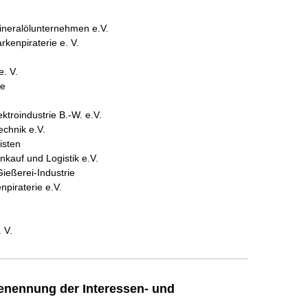
ineralölunternehmen e.V.
kenpiraterie e. V.
. V.
ie
ktroindustrie B.-W. e.V.
echnik e.V.
isten
kauf und Logistik e.V.
eßerei-Industrie
piraterie e.V.
 V.
enennung der Interessen- und