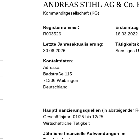
S
ANDREAS STIHL AG & Co. 
Kommanditgesellschaft (KG)
e
Registernummer:
Ersteintrag
i
R003526
16.03.2022
Letzte Jahresaktualisierung:
Tätigkeitsk
t
30.06.2026
Sonstiges 
Kontaktdaten:
e
Adresse:
Badstraße
115
n
71336
Waiblingen
Deutschland
i
n
Hauptfinanzierungsquellen
(in absteigender R
Geschäftsjahr: 01/25 bis 12/25
Wirtschaftliche Tätigkeit
h
Jährliche finanzielle Aufwendungen im