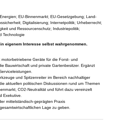
e Energien; EU-Binnenmarkt; EU-Gesetzgebung; Land-
icherheit; Digitalisierung; Internetpolitik; Urheberrecht;
gkeit und Ressourcenschutz; Industriepolitik;
d Technologie
h in eigenem Interesse selbst wahrgenommen.
t motorbetriebene Geräte für die Forst- und 
die Bauwirtschaft und private Gartenbesitzer. Ergänzt 
erviceleistungen.

rkzeuge und Spitzenreiter im Bereich nachhaltiger 
ie aktuellen politischen Diskussionen rund um Themen 
nenmarkt, CO2-Neutralität und führt dazu vereinzelt 
d Exekutive.

der mittelständisch-geprägten Praxis 

 gesamtwirtschaftlichen Lage zu geben.