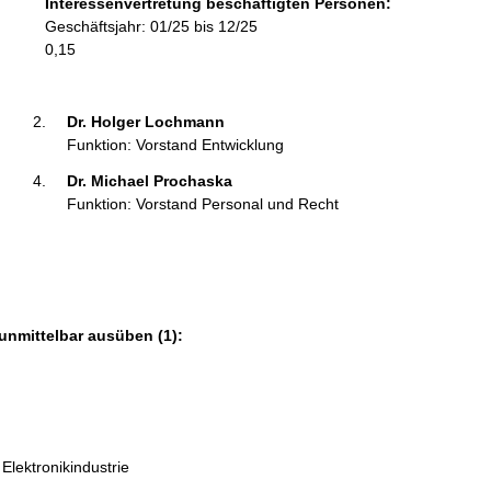
Interessenvertretung beschäftigten Personen:
m
Geschäftsjahr: 01/25 bis 12/25
a
0,15
t
i
o
Dr. Holger Lochmann 
n
Funktion: Vorstand Entwicklung
e
Dr. Michael Prochaska 
n
Funktion: Vorstand Personal und Recht
:
unmittelbar ausüben (1):
Elektronikindustrie