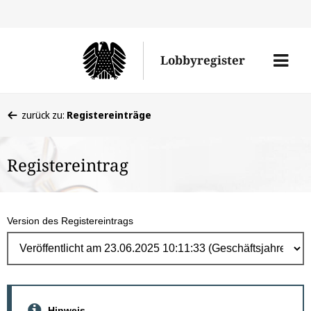
Direk
zum
Men
Lobbyregister
Inhal
öffne
Sie
zurück zu:
Registereinträge
befinden
sich
Registereintrag
hier:
Version des Registereintrags
Hinweis