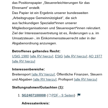
das Positionspapier „Steuererleichterungen für das 
Ehrenamt“ erstellt.

Das Papier ist ein Ergebnis unserer bundesweiten 
„Arbeitsgruppe Gemeinnützigkeit“, die sich 

aus fachkundigen Spezialist*innen unserer 
Mitgliedsorganisationen und Steuerexpert*innen rekrutiert. 
Ziel der Interessensvertretung ist es, Änderungen u.a. im 
Umsatzsteuer-, im Einkommenssteuerrecht oder in der 
Abgabenordnung anzuregen.
Betroffenes geltendes Recht:
UStG 1980
[alle RV hierzu]
;
EStG
[alle RV hierzu]
;
AO 1977
[alle RV hierzu]
Interessenbereiche:
Breitensport
[alle RV hierzu]
;
Öffentliche Finanzen, Steuern
und Abgaben
[alle RV hierzu]
;
Profisport
[alle RV hierzu]
Stellungnahmen/Gutachten (1):
SG2407100008
(
PDF - 9 Seiten
)
Adressatenkreis: