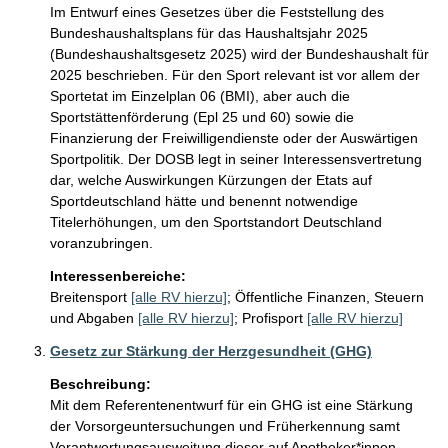
Im Entwurf eines Gesetzes über die Feststellung des 
Bundeshaushaltsplans für das Haushaltsjahr 2025 
(Bundeshaushaltsgesetz 2025) wird der Bundeshaushalt für 
2025 beschrieben. Für den Sport relevant ist vor allem der 
Sportetat im Einzelplan 06 (BMI), aber auch die 
Sportstättenförderung (Epl 25 und 60) sowie die 
Finanzierung der Freiwilligendienste oder der Auswärtigen 
Sportpolitik. Der DOSB legt in seiner Interessensvertretung 
dar, welche Auswirkungen Kürzungen der Etats auf 
Sportdeutschland hätte und benennt notwendige 
Titelerhöhungen, um den Sportstandort Deutschland 
voranzubringen.
Interessenbereiche:
Breitensport
[alle RV hierzu]
;
Öffentliche Finanzen, Steuern
und Abgaben
[alle RV hierzu]
;
Profisport
[alle RV hierzu]
Gesetz zur Stärkung der Herzgesundheit (GHG)
Beschreibung:
Mit dem Referentenentwurf für ein GHG ist eine Stärkung 
der Vorsorgeuntersuchungen und Früherkennung samt 
Verantwortungsausweitung dieser auf Apotheker*innen 