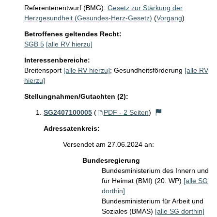
Referentenentwurf (BMG):
Gesetz zur Stärkung der
Herzgesundheit (Gesundes-Herz-Gesetz)
(
Vorgang
)
Betroffenes geltendes Recht:
SGB 5
[alle RV hierzu]
Interessenbereiche:
Breitensport
[alle RV hierzu]
;
Gesundheitsförderung
[alle RV
hierzu]
Stellungnahmen/Gutachten (2):
SG2407100005
(
PDF - 2 Seiten
)
Adressatenkreis:
Versendet am 27.06.2024 an:
Bundesregierung
Bundesministerium des Innern und
für Heimat (BMI) (20. WP)
[alle SG
dorthin]
Bundesministerium für Arbeit und
Soziales (BMAS)
[alle SG dorthin]