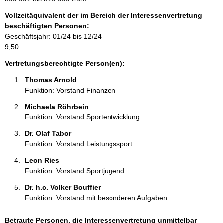
n
r
:
Vollzeitäquivalent der im Bereich der Interessenvertretung
m
beschäftigten Personen:
a
Geschäftsjahr: 01/24 bis 12/24
t
9,50
i
o
Vertretungsberechtigte Person(en):
n
Thomas Arnold 
e
Funktion: Vorstand Finanzen
n
:
Michaela Röhrbein 
Funktion: Vorstand Sportentwicklung
Dr. Olaf Tabor 
Funktion: Vorstand Leistungssport
Leon Ries 
Funktion: Vorstand Sportjugend
Dr. h.c. Volker Bouffier 
Funktion: Vorstand mit besonderen Aufgaben
Betraute Personen, die Interessenvertretung unmittelbar