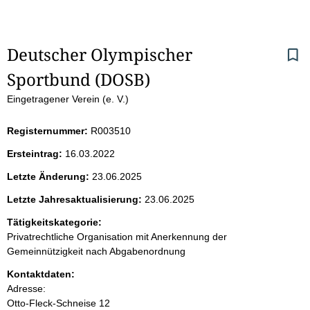
S
Deutscher Olympischer 
Sportbund (DOSB)
e
Eingetragener Verein (e. V.)
i
Registernummer:
R003510
t
Ersteintrag:
16.03.2022
e
Letzte Änderung:
23.06.2025
n
Letzte Jahresaktualisierung:
23.06.2025
i
Tätigkeitskategorie:
Privatrechtliche Organisation mit Anerkennung der
n
Gemeinnützigkeit nach Abgabenordnung
Kontaktdaten:
h
Adresse:
Otto-Fleck-Schneise
12