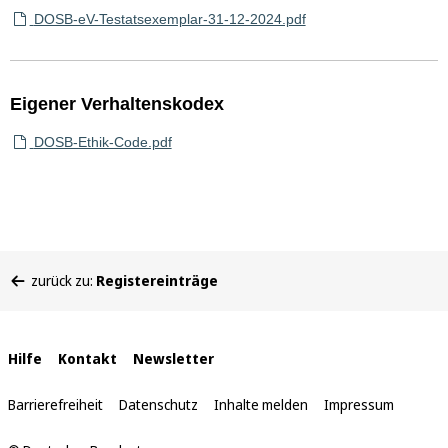
DOSB-eV-Testatsexemplar-31-12-2024.pdf
Eigener Verhaltenskodex
DOSB-Ethik-Code.pdf
Sie
zurück zu:
Registereinträge
befinden
sich
hier:
Interne
Hilfe
Kontakt
Newsletter
Links
Barrierefreiheit
Datenschutz
Inhalte melden
Impressum