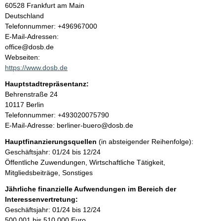
a
60528
Frankfurt am Main
Deutschland
l
K
Telefonnummer: +496967000
o
E-Mail-Adressen:
t
n
office@dosb.de
t
Webseiten:
a
https://www.dosb.de
k
Hauptstadtrepräsentanz:
t
A
Behrenstraße
24
i
d
10117
Berlin
n
r
K
Telefonnummer: +493020075790
f
e
o
E-Mail-Adresse: berliner-buero@dosb.de
o
s
n
r
Hauptfinanzierungsquellen
(in absteigender Reihenfolge):
s
t
m
Geschäftsjahr: 01/24 bis 12/24
e
a
a
Öffentliche Zuwendungen, Wirtschaftliche Tätigkeit,
k
t
Mitgliedsbeiträge, Sonstiges
t
i
i
Jährliche finanzielle Aufwendungen im Bereich der
o
n
Interessenvertretung:
n
f
Geschäftsjahr: 01/24 bis 12/24
e
o
500.001 bis 510.000 Euro