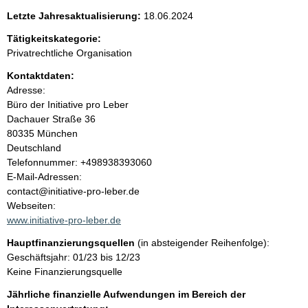
n
Letzte Jahresaktualisierung:
18.06.2024
i
Tätigkeitskategorie:
n
Privatrechtliche Organisation
Kontaktdaten:
h
Adresse:
Büro der Initiative pro Leber
a
Dachauer Straße
36
80335
München
l
Deutschland
K
Telefonnummer: +498938393060
t
o
E-Mail-Adressen:
n
contact@initiative-pro-leber.de
t
Webseiten:
a
www.initiative-pro-leber.de
k
Hauptfinanzierungsquellen
(in absteigender Reihenfolge):
t
Geschäftsjahr: 01/23 bis 12/23
i
Keine Finanzierungsquelle
n
f
Jährliche finanzielle Aufwendungen im Bereich der
o