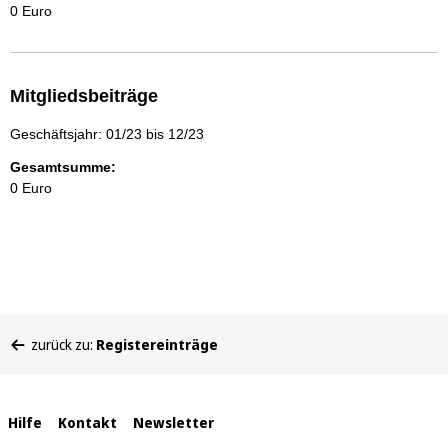
0 Euro
Mitgliedsbeiträge
Geschäftsjahr: 01/23 bis 12/23
Gesamtsumme:
0 Euro
Sie
zurück zu:
Registereinträge
befinden
sich
hier:
Interne
Hilfe
Kontakt
Newsletter