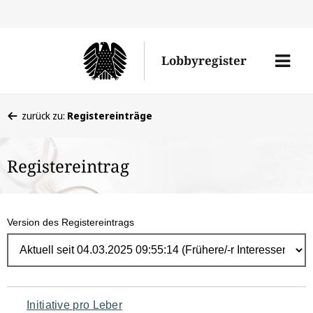
Direk
zum
Men
Lobbyregister
Inhal
öffne
Sie
zurück zu:
Registereinträge
befinden
sich
Registereintrag
hier:
Version des Registereintrags
Navigation
Initiative pro Leber