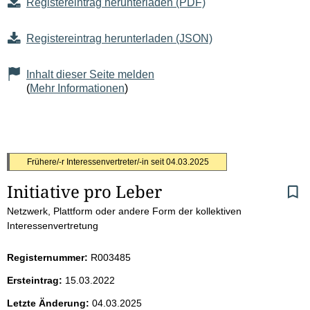
Registereintrag herunterladen (PDF)
Registereintrag herunterladen (JSON)
Inhalt dieser Seite melden
(
Mehr Informationen
)
S
Frühere/-r Interessenvertreter/-in seit
04.03.2025
Initiative pro Leber
e
Netzwerk, Plattform oder andere Form der kollektiven
i
Interessenvertretung
t
Registernummer:
R003485
e
Ersteintrag:
15.03.2022
Letzte Änderung:
04.03.2025