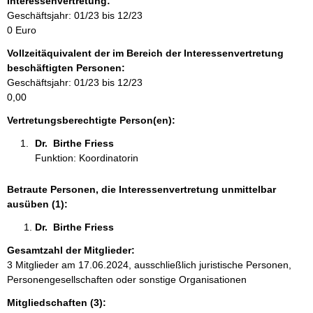
Interessenvertretung:
r
Geschäftsjahr: 01/23 bis 12/23
m
0 Euro
a
Vollzeitäquivalent der im Bereich der Interessenvertretung
t
beschäftigten Personen:
i
Geschäftsjahr: 01/23 bis 12/23
o
0,00
n
e
Vertretungsberechtigte Person(en):
n
Dr.  Birthe Friess 
:
Funktion: Koordinatorin
Betraute Personen, die Interessenvertretung unmittelbar
ausüben (1):
Dr.  Birthe Friess 
Gesamtzahl der Mitglieder:
3 Mitglieder am 17.06.2024, ausschließlich juristische Personen,
Personengesellschaften oder sonstige Organisationen
Mitgliedschaften (3):