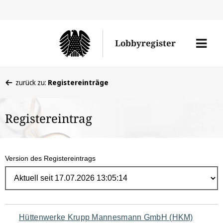
Direk
zum
Men
Lobbyregister
Inhal
öffne
Sie
zurück zu:
Registereinträge
befinden
sich
Registereintrag
hier:
Version des Registereintrags
Navigation
Hüttenwerke Krupp Mannesmann GmbH (HKM)