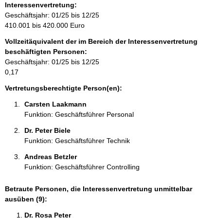
o
Interessenvertretung:
r
Geschäftsjahr: 01/25 bis 12/25
m
410.001 bis 420.000 Euro
a
Vollzeitäquivalent der im Bereich der Interessenvertretung
t
beschäftigten Personen:
i
Geschäftsjahr: 01/25 bis 12/25
o
0,17
n
e
Vertretungsberechtigte Person(en):
n
Carsten Laakmann 
:
Funktion: Geschäftsführer Personal
Dr. Peter Biele 
Funktion: Geschäftsführer Technik
Andreas Betzler 
Funktion: Geschäftsführer Controlling
Betraute Personen, die Interessenvertretung unmittelbar
ausüben (9):
Dr. Rosa Peter 