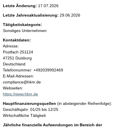
e
Letzte Änderung:
17.07.2026
n
Letzte Jahresaktualisierung:
29.06.2026
i
Tätigkeitskategorie:
Sonstiges Unternehmen
n
Kontaktdaten:
Adresse:
h
Postfach
251124
47251
Duisburg
a
Deutschland
K
Telefonnummer: +492039992469
l
o
E-Mail-Adressen:
n
compliance@hkm.de
t
t
Webseiten:
a
https://www.hkm.de
k
Hauptfinanzierungsquellen
(in absteigender Reihenfolge):
t
Geschäftsjahr: 01/25 bis 12/25
i
Wirtschaftliche Tätigkeit
n
f
Jährliche finanzielle Aufwendungen im Bereich der