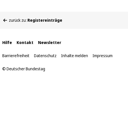
Sie
zurück zu:
Registereinträge
befinden
sich
hier:
Interne
Hilfe
Kontakt
Newsletter
Links
Barrierefreiheit
Datenschutz
Inhalte melden
Impressum
© Deutscher Bundestag