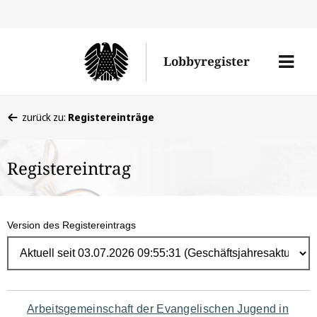
Direk
zum
Men
Lobbyregister
Inhal
öffne
Sie
zurück zu:
Registereinträge
befinden
sich
Registereintrag
hier:
Version des Registereintrags
Navigation
Arbeitsgemeinschaft der Evangelischen Jugend in