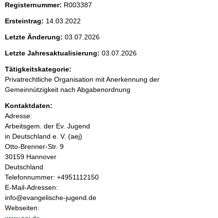
Registernummer:
R003387
e
Ersteintrag:
14.03.2022
n
Letzte Änderung:
03.07.2026
i
Letzte Jahresaktualisierung:
03.07.2026
Tätigkeitskategorie:
n
Privatrechtliche Organisation mit Anerkennung der
Gemeinnützigkeit nach Abgabenordnung
h
Kontaktdaten:
a
Adresse:
Arbeitsgem. der Ev. Jugend
l
in Deutschland e. V. (aej)
Otto-Brenner-Str.
9
t
30159
Hannover
Deutschland
K
Telefonnummer: +4951112150
o
E-Mail-Adressen:
n
info@evangelische-jugend.de
t
Webseiten:
a