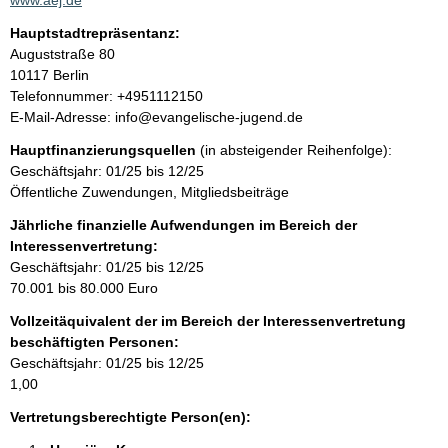
www.aej.de
k
Hauptstadtrepräsentanz:
t
A
Auguststraße
80
i
d
10117
Berlin
n
r
K
Telefonnummer: +4951112150
f
e
o
E-Mail-Adresse: info@evangelische-jugend.de
o
s
n
r
Hauptfinanzierungsquellen
(in absteigender Reihenfolge):
s
t
m
Geschäftsjahr: 01/25 bis 12/25
e
a
a
Öffentliche Zuwendungen, Mitgliedsbeiträge
k
t
t
Jährliche finanzielle Aufwendungen im Bereich der
i
i
Interessenvertretung:
o
n
Geschäftsjahr: 01/25 bis 12/25
n
f
70.001 bis 80.000 Euro
e
o
n
Vollzeitäquivalent der im Bereich der Interessenvertretung
r
:
beschäftigten Personen:
m
Geschäftsjahr: 01/25 bis 12/25
a
1,00
t
i
Vertretungsberechtigte Person(en):
o