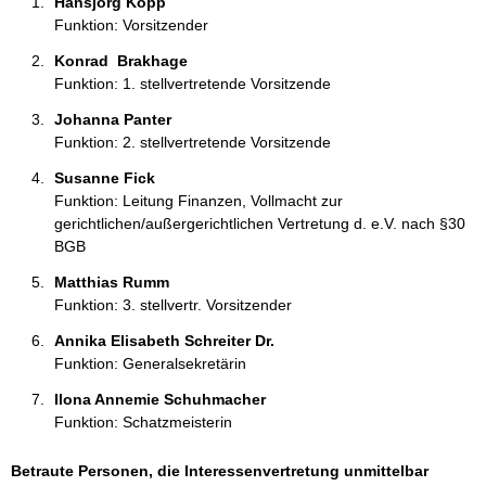
Hansjörg Kopp 
n
Funktion: Vorsitzender
e
n
Konrad  Brakhage 
:
Funktion: 1. stellvertretende Vorsitzende
Johanna Panter 
Funktion: 2. stellvertretende Vorsitzende
Susanne Fick 
Funktion: Leitung Finanzen, Vollmacht zur
gerichtlichen/außergerichtlichen Vertretung d. e.V. nach §30
BGB
Matthias Rumm 
Funktion: 3. stellvertr. Vorsitzender
Annika Elisabeth Schreiter Dr. 
Funktion: Generalsekretärin
Ilona Annemie Schuhmacher 
Funktion: Schatzmeisterin
Betraute Personen, die Interessenvertretung unmittelbar