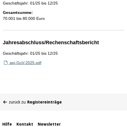
Geschäftsjahr: 01/25 bis 12/25
Gesamtsumme:
70.001 bis 80.000 Euro
Jahresabschluss/Rechenschaftsbericht
Geschäftsjahr: 01/25 bis 12/25
aej-GuV-2025.pdf
Sie
zurück zu:
Registereinträge
befinden
sich
hier:
Interne
Hilfe
Kontakt
Newsletter