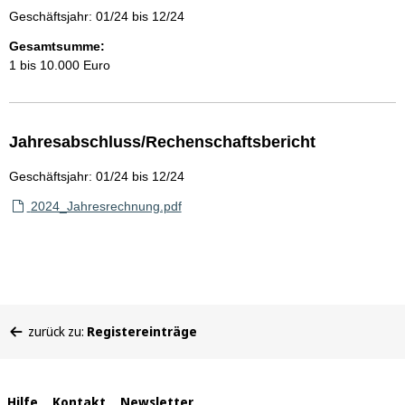
Geschäftsjahr: 01/24 bis 12/24
Gesamtsumme:
1 bis 10.000 Euro
Jahresabschluss/Rechenschaftsbericht
Geschäftsjahr: 01/24 bis 12/24
2024_Jahresrechnung.pdf
Sie
zurück zu:
Registereinträge
befinden
sich
hier:
Hilfe
Kontakt
Newsletter