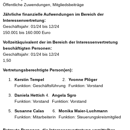
i
Öffentliche Zuwendungen, Mitgliedsbeiträge
n
f
Jährliche finanzielle Aufwendungen im Bereich der
o
Interessenvertretung:
r
Geschäftsjahr: 01/24 bis 12/24
m
150.001 bis 160.000 Euro
a
Vollzeitäquivalent der im Bereich der Interessenvertretung
t
beschäftigten Personen:
i
Geschäftsjahr: 01/24 bis 12/24
o
1,50
n
e
Vertretungsberechtigte Person(en):
n
Kerstin Tempel 
Yvonne Plöger 
:
Funktion: Geschäftsführung
Funktion: Vorstand
Daniela Hettich 
Angela Sgro 
Funktion: Vorstand
Funktion: Vorstand
Susanne Calas 
Monika Maier-Luchmann 
Funktion: Mitarbeiterin
Funktion: Steuerungskreismitglied