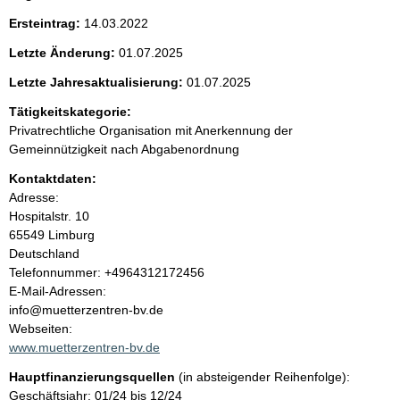
e
t
Ersteintrag:
14.03.2022
i
n
g
Letzte Änderung:
01.07.2025
e
i
r
Letzte Jahresaktualisierung:
01.07.2025
H
Tätigkeitskategorie:
i
n
n
Privatrechtliche Organisation mit Anerkennung der
w
Gemeinnützigkeit nach Abgabenordnung
h
e
i
Kontaktdaten:
a
s
Adresse:
:
Hospitalstr.
10
l
65549
Limburg
Deutschland
t
K
Telefonnummer: +4964312172456
o
E-Mail-Adressen:
n
info@muetterzentren-bv.de
t
Webseiten:
a
www.muetterzentren-bv.de
k
Hauptfinanzierungsquellen
(in absteigender Reihenfolge):
t
Geschäftsjahr: 01/24 bis 12/24