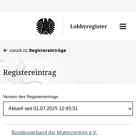
Direk
zum
Men
Lobbyregister
Inhal
öffne
Sie
zurück zu:
Registereinträge
befinden
sich
Registereintrag
hier:
Version des Registereintrags
Navigation
Bundesverband der Mütterzentren e.V.