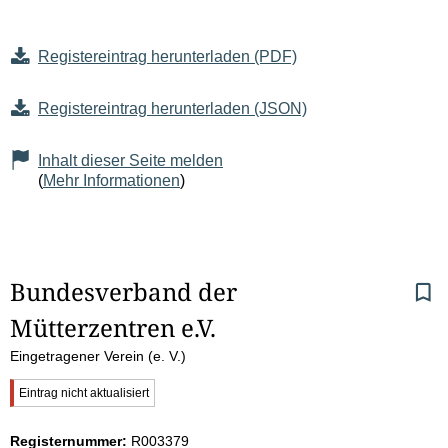
Registereintrag herunterladen (PDF)
Registereintrag herunterladen (JSON)
Inhalt dieser Seite melden
(
Mehr Informationen
)
S
Bundesverband der 
Mütterzentren e.V.
e
Eingetragener Verein (e. V.)
i
W
Eintrag nicht aktualisiert
t
i
c
Registernummer:
R003379
h