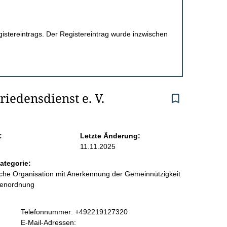
egistereintrags. Der Registereintrag wurde inzwischen
riedensdienst e. V.
:
Letzte Änderung:
11.11.2025
ategorie:
liche Organisation mit Anerkennung der Gemeinnützigkeit
benordnung
K
Telefonnummer: +492219127320
o
E-Mail-Adressen: