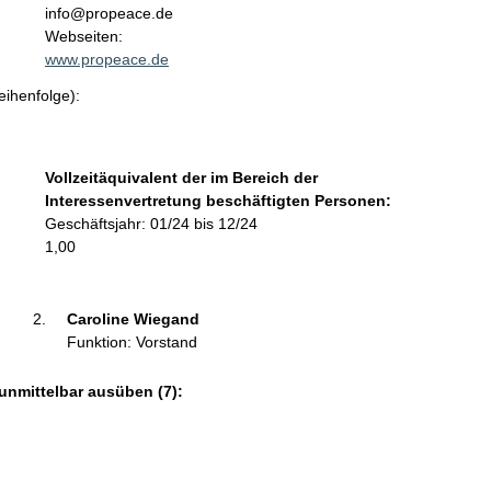
n
info@propeace.de
t
Webseiten:
a
www.propeace.de
k
eihenfolge):
t
i
n
f
Vollzeitäquivalent der im Bereich der
o
Interessenvertretung beschäftigten Personen:
r
Geschäftsjahr: 01/24 bis 12/24
m
1,00
a
t
i
Caroline Wiegand 
o
Funktion: Vorstand
n
e
unmittelbar ausüben (7):
n
: