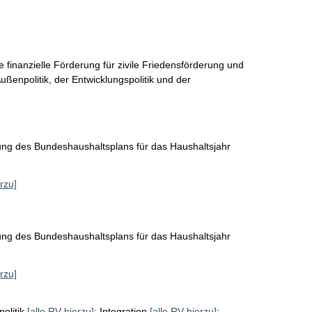
 finanzielle Förderung für zivile Friedensförderung und 
ußenpolitik, der Entwicklungspolitik und der 
lung des Bundeshaushaltsplans für das Haushaltsjahr
rzu]
lung des Bundeshaushaltsplans für das Haushaltsjahr
rzu]
olitik
[alle RV hierzu]
;
Integration
[alle RV hierzu]
;