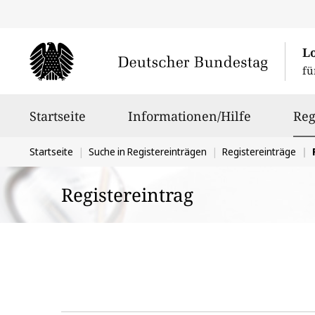
L
fü
Hauptnavigation
Startseite
Informationen/Hilfe
Reg
Sie
Startseite
Suche in Registereinträgen
Registereinträge
befinden
Registereintrag
sich
hier: