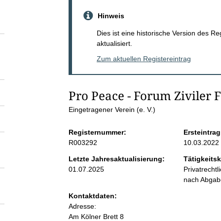
S
Hinweis
e
Dies ist eine historische Version des R
aktualisiert.
i
Zum aktuellen Registereintrag
t
Pro Peace - Forum Ziviler F
e
Eingetragener Verein (e. V.)
n
Registernummer:
Ersteintrag
R003292
10.03.2022
i
Letzte Jahresaktualisierung:
Tätigkeitsk
01.07.2025
Privatrecht
n
nach Abga
Kontaktdaten:
h
Adresse:
Am Kölner Brett
8