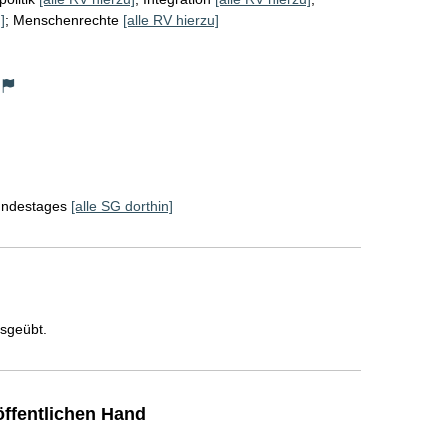
]
;
Menschenrechte
[alle RV hierzu]
Bundestages
[alle SG dorthin]
usgeübt.
ffentlichen Hand