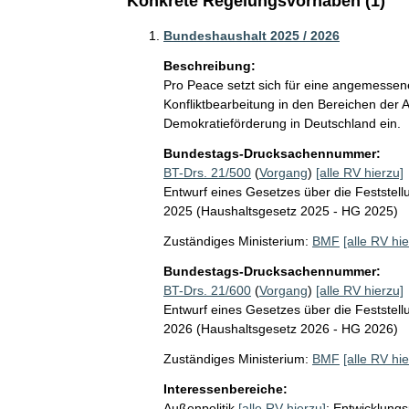
Konkrete Regelungsvorhaben (1)
Bundeshaushalt 2025 / 2026
Beschreibung:
Pro Peace setzt sich für eine angemessene
Konfliktbearbeitung in den Bereichen der A
Demokratieförderung in Deutschland ein.
Bundestags-Drucksachennummer:
BT-Drs. 21/500
(
Vorgang
)
[alle RV hierzu]
Entwurf eines Gesetzes über die Feststel
2025 (Haushaltsgesetz 2025 - HG 2025)
Zuständiges Ministerium:
BMF
[alle RV hie
Bundestags-Drucksachennummer:
BT-Drs. 21/600
(
Vorgang
)
[alle RV hierzu]
Entwurf eines Gesetzes über die Feststel
2026 (Haushaltsgesetz 2026 - HG 2026)
Zuständiges Ministerium:
BMF
[alle RV hie
Interessenbereiche:
Außenpolitik
[alle RV hierzu]
;
Entwicklungsp