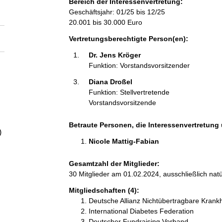
Bereich der Interessenvertretung:
a
Geschäftsjahr: 01/25 bis 12/25
20.001 bis 30.000 Euro
l
Vertretungsberechtigte Person(en):
t
Dr. Jens Kröger 
Funktion: Vorstandsvorsitzender
Diana Droßel 
Funktion: Stellvertretende
Vorstandsvorsitzende
Betraute Personen, die Interessenvertretung 
)
Nicole Mattig-Fabian 
Gesamtzahl der Mitglieder:
30 Mitglieder am 01.02.2024, ausschließlich nat
Mitgliedschaften (4):
Deutsche Allianz Nichtübertragbare Krank
International Diabetes Federation
Deutscher Fundraising Verband