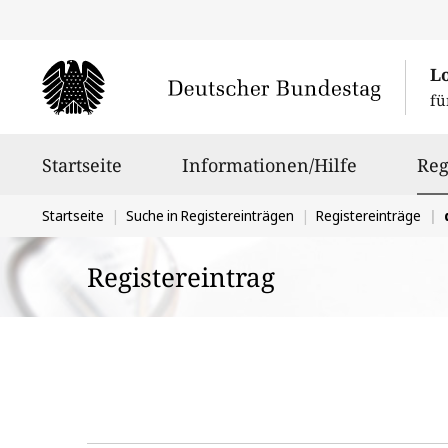
L
fü
Hauptnavigation
Startseite
Informationen/Hilfe
Reg
Sie
Startseite
Suche in Registereinträgen
Registereinträge
befinden
Registereintrag
sich
hier: