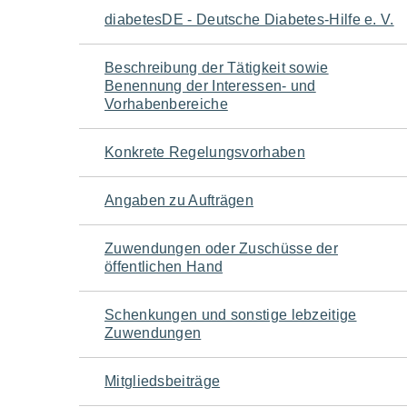
Navigation
diabetesDE - Deutsche Diabetes-Hilfe e. V.
für
Beschreibung der Tätigkeit sowie
Benennung der Interessen- und
den
Vorhabenbereiche
Seiteninhalt
Konkrete Regelungsvorhaben
Angaben zu Aufträgen
Zuwendungen oder Zuschüsse der
öffentlichen Hand
Schenkungen und sonstige lebzeitige
Zuwendungen
Mitgliedsbeiträge