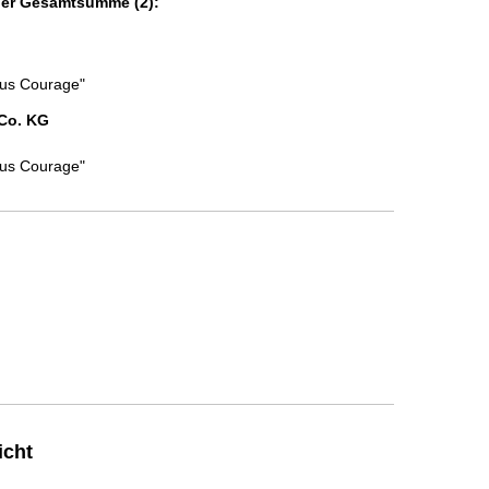
der Gesamtsumme (2):
cus Courage"
Co. KG
cus Courage"
icht