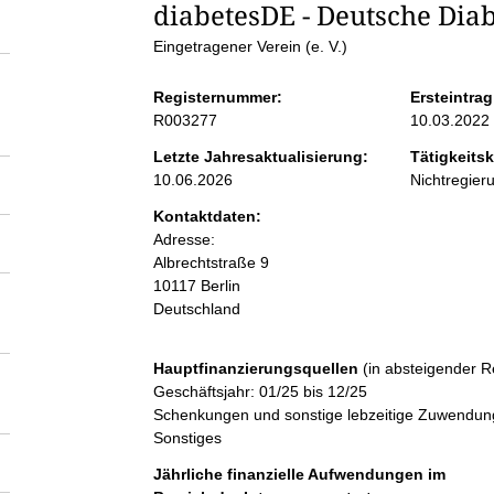
S
diabetesDE - Deutsche Diabe
Eingetragener Verein (e. V.)
e
Registernummer:
Ersteintrag
i
R003277
10.03.2022
Letzte Jahresaktualisierung:
Tätigkeitsk
t
10.06.2026
Nichtregier
Kontaktdaten:
e
Adresse:
Albrechtstraße
9
n
10117
Berlin
Deutschland
i
Hauptfinanzierungsquellen
(in absteigender R
n
Geschäftsjahr: 01/25 bis 12/25
Schenkungen und sonstige lebzeitige Zuwendunge
Sonstiges
h
Jährliche finanzielle Aufwendungen im