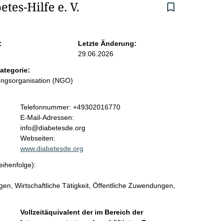
tes-Hilfe e. V.
:
Letzte Änderung:
29.06.2026
ategorie:
ungsorganisation (NGO)
K
Telefonnummer: +49302016770
o
E-Mail-Adressen:
n
info@diabetesde.org
t
Webseiten:
a
www.diabetesde.org
k
eihenfolge):
t
i
n, Wirtschaftliche Tätigkeit, Öffentliche Zuwendungen,
n
f
o
Vollzeitäquivalent der im Bereich der
r