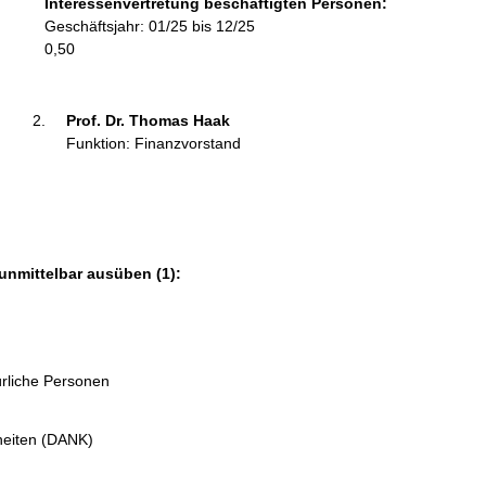
Interessenvertretung beschäftigten Personen:
m
Geschäftsjahr: 01/25 bis 12/25
a
0,50
t
i
o
Prof. Dr. Thomas Haak 
n
Funktion: Finanzvorstand
e
n
:
unmittelbar ausüben (1):
ürliche Personen
heiten (DANK)