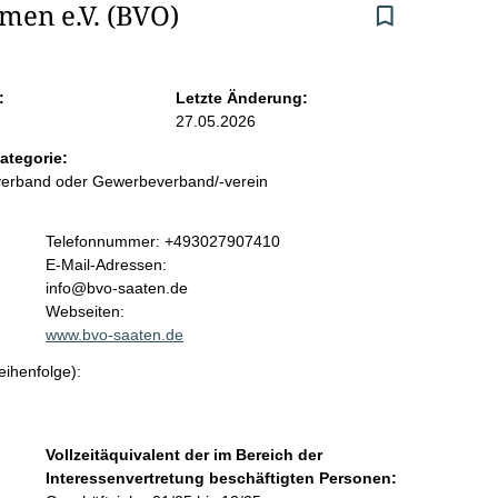
men e.V. (BVO)
:
Letzte Änderung:
27.05.2026
ategorie:
sverband oder Gewerbeverband/-verein
K
Telefonnummer: +493027907410
o
E-Mail-Adressen:
n
info@bvo-saaten.de
t
Webseiten:
a
www.bvo-saaten.de
k
eihenfolge):
t
i
n
f
Vollzeitäquivalent der im Bereich der
o
Interessenvertretung beschäftigten Personen:
r