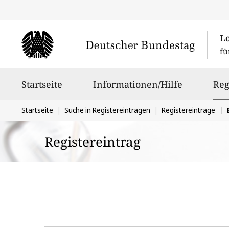
L
fü
Hauptnavigation
Startseite
Informationen/Hilfe
Reg
Sie
Startseite
Suche in Registereinträgen
Registereinträge
befinden
Registereintrag
sich
hier: