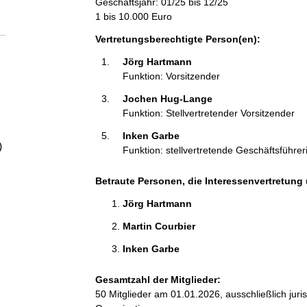
Geschäftsjahr: 01/25 bis 12/25
a
1 bis 10.000 Euro
l
Vertretungsberechtigte Person(en):
Jörg Hartmann 
t
Funktion: Vorsitzender
Jochen Hug-Lange 
Funktion: Stellvertretender Vorsitzender
Inken Garbe 
)
Funktion: stellvertretende Geschäftsführer
Betraute Personen, die Interessenvertretung 
Jörg Hartmann 
Martin Courbier 
Inken Garbe 
Gesamtzahl der Mitglieder:
50 Mitglieder am 01.01.2026, ausschließlich jur