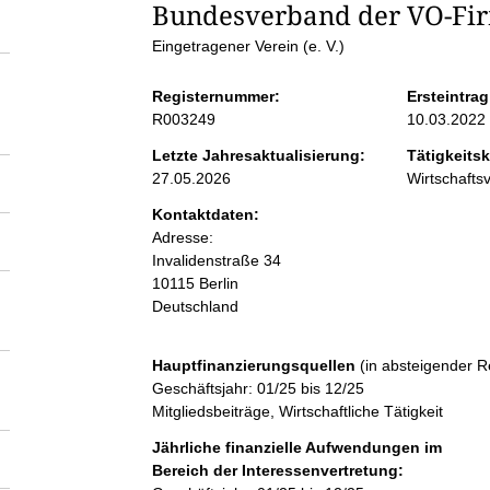
S
Bundesverband der VO-Fir
Eingetragener Verein (e. V.)
e
Registernummer:
Ersteintrag
i
R003249
10.03.2022
Letzte Jahresaktualisierung:
Tätigkeitsk
t
27.05.2026
Wirtschaft
Kontaktdaten:
e
Adresse:
Invalidenstraße
34
n
10115
Berlin
Deutschland
i
Hauptfinanzierungsquellen
(in absteigender R
n
Geschäftsjahr: 01/25 bis 12/25
Mitgliedsbeiträge, Wirtschaftliche Tätigkeit
h
Jährliche finanzielle Aufwendungen im
Bereich der Interessenvertretung: