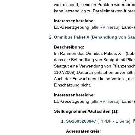
weitreichend, in vielen Punkten widersprüc
kann letztendlich zu Parallelmärkten führen
Interessenbereiche:
EU-Gesetzgebung
[alle RV hierzu]
;
Land- 
Omnibus Paket X (Behandlung von Saat
Beschreibung:
Im Rahmen des Omnibus Pakets X – (Lebens-
dass die Behandlung von Saatgut mit Pfl
Saatgut eine Verwendung von Pflanzenschut
1107/2009).Dadurch entstehen unverhältni
Auch der Entwurf nennt keine Vorteile, di
Einschätzung nicht.
Interessenbereiche:
EU-Gesetzgebung
[alle RV hierzu]
;
Land- 
Stellungnahmen/Gutachten (1):
SG2605260047
(
PDF - 1 Seite
)
Adressatenkreis: