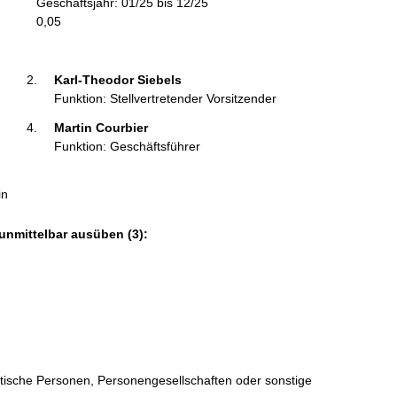
Geschäftsjahr: 01/25 bis 12/25
m
0,05
a
t
i
Karl-Theodor Siebels 
o
Funktion: Stellvertretender Vorsitzender
n
Martin Courbier 
e
Funktion: Geschäftsführer
n
:
in
unmittelbar ausüben (3):
istische Personen, Personengesellschaften oder sonstige