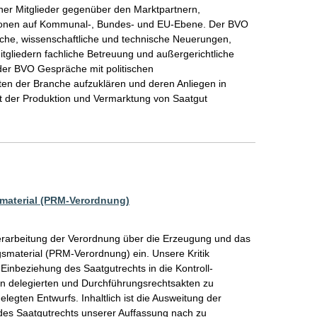
iner Mitglieder gegenüber den Marktpartnern, 
ionen auf Kommunal-, Bundes- und EU-Ebene. Der BVO 
tliche, wissenschaftliche und technische Neuerungen, 
tgliedern fachliche Betreuung und außergerichtliche 
der BVO Gespräche mit politischen 
en der Branche aufzuklären und deren Anliegen in 
t der Produktion und Vermarktung von Saatgut 
material (PRM-Verordnung)
berarbeitung der Verordnung über die Erzeugung und das 
material (PRM-Verordnung) ein. Unsere Kritik 
Einbeziehung des Saatgutrechts in die Kontroll-
an delegierten und Durchführungsrechtsakten zu 
legten Entwurfs. Inhaltlich ist die Ausweitung der 
s Saatgutrechts unserer Auffassung nach zu 