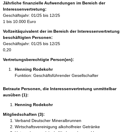
o
Jährliche finanzielle Aufwendungen im Bereich der
r
Interessenvertretung:
m
Geschäftsjahr: 01/25 bis 12/25
a
1 bis 10.000 Euro
t
Vollzeitäquivalent der im Bereich der Interessenvertretung
i
beschäftigten Personen:
o
Geschäftsjahr: 01/25 bis 12/25
n
0,20
e
n
Vertretungsberechtigte Person(en):
:
Henning Rodekohr 
Funktion: Geschäftsführender Gesellschafter
Betraute Personen, die Interessenvertretung unmittelbar
ausüben (1):
Henning Rodekohr 
Mitgliedschaften (3):
Verband Deutscher Mineralbrunnen
Wirtschaftsvereinigung alkoholfreier Getränke