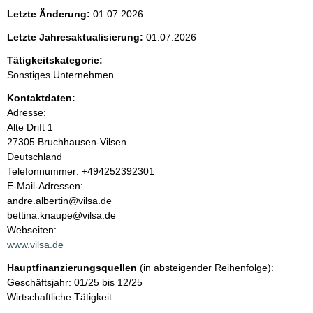
e
Letzte Änderung:
01.07.2026
n
Letzte Jahresaktualisierung:
01.07.2026
i
Tätigkeitskategorie:
Sonstiges Unternehmen
n
Kontaktdaten:
Adresse:
h
Alte Drift
1
27305
Bruchhausen-Vilsen
a
Deutschland
K
Telefonnummer: +494252392301
l
o
E-Mail-Adressen:
n
andre.albertin@vilsa.de
t
t
bettina.knaupe@vilsa.de
a
Webseiten:
k
www.vilsa.de
t
Hauptfinanzierungsquellen
(in absteigender Reihenfolge):
i
Geschäftsjahr: 01/25 bis 12/25
n
Wirtschaftliche Tätigkeit
f