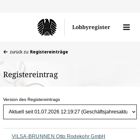
Direk
zum
Men
Lobbyregister
Inhal
öffne
Sie
zurück zu:
Registereinträge
befinden
sich
Registereintrag
hier:
Version des Registereintrags
Navigation
VILSA-BRUNNEN Otto Rodekohr GmbH