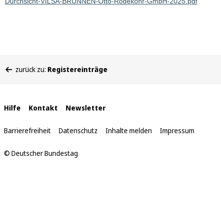
Durchsicht-VILSA-BRUNNEN-Otto-Rodekohr-GmbH-2025.pdf
Sie
zurück zu:
Registereinträge
befinden
sich
hier:
Interne
Hilfe
Kontakt
Newsletter
Links
Barrierefreiheit
Datenschutz
Inhalte melden
Impressum
© Deutscher Bundestag