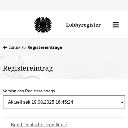
Direk
zum
Men
Lobbyregister
Inhal
öffne
Sie
zurück zu:
Registereinträge
befinden
sich
Registereintrag
hier:
Version des Registereintrags
Navigation
Bund Deutscher Forstleute