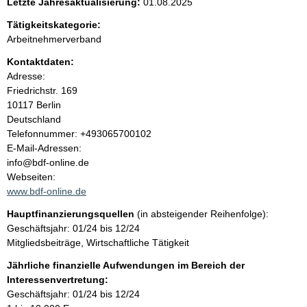
n
Letzte Jahresaktualisierung:
01.08.2025
H
i
Tätigkeitskategorie:
i
n
Arbeitnehmerverband
w
n
Kontaktdaten:
e
i
Adresse:
h
s
Friedrichstr.
169
:
10117
Berlin
a
Deutschland
K
Telefonnummer: +493065700102
l
o
E-Mail-Adressen:
n
info@bdf-online.de
t
t
Webseiten:
a
www.bdf-online.de
k
Hauptfinanzierungsquellen
(in absteigender Reihenfolge):
t
Geschäftsjahr: 01/24 bis 12/24
i
Mitgliedsbeiträge, Wirtschaftliche Tätigkeit
n
f
Jährliche finanzielle Aufwendungen im Bereich der
o
Interessenvertretung:
r
Geschäftsjahr: 01/24 bis 12/24
m