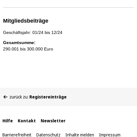
Mitgliedsbeiträge
Geschäftsjahr: 01/24 bis 12/24
Gesamtsumme:
290.001 bis 300.000 Euro
Sie
zurück zu:
Registereinträge
befinden
sich
hier:
Interne
Hilfe
Kontakt
Newsletter
Links
Barrierefreiheit
Datenschutz
Inhalte melden
Impressum