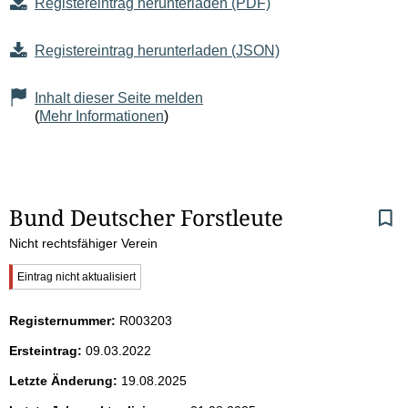
Registereintrag herunterladen (PDF)
Registereintrag herunterladen (JSON)
Inhalt dieser Seite melden
(
Mehr Informationen
)
S
Bund Deutscher Forstleute
Nicht rechtsfähiger Verein
e
W
Eintrag nicht aktualisiert
i
i
c
Registernummer:
R003203
t
h
t
Ersteintrag:
09.03.2022
i
e
g
Letzte Änderung:
19.08.2025
e
r