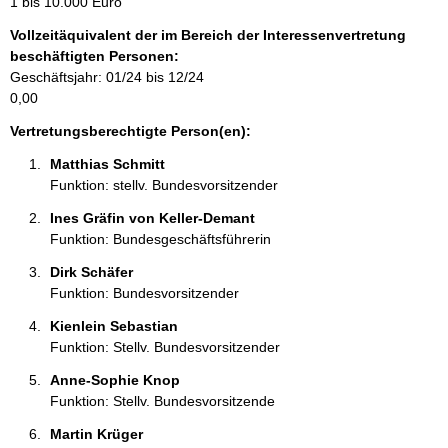
1 bis 10.000 Euro
a
Vollzeitäquivalent der im Bereich der Interessenvertretung
t
beschäftigten Personen:
i
Geschäftsjahr: 01/24 bis 12/24
o
0,00
n
e
Vertretungsberechtigte Person(en):
n
Matthias Schmitt 
:
Funktion: stellv. Bundesvorsitzender
Ines Gräfin von Keller-Demant 
Funktion: Bundesgeschäftsführerin
Dirk Schäfer 
Funktion: Bundesvorsitzender
Kienlein Sebastian 
Funktion: Stellv. Bundesvorsitzender
Anne-Sophie Knop 
Funktion: Stellv. Bundesvorsitzende
Martin Krüger 