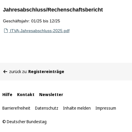
Jahresabschluss/Rechenschaftsbericht
Geschäftsjahr: 01/25 bis 12/25
ITVA-Jahresabschluss-2025.pdf
Sie
zurück zu:
Registereinträge
befinden
sich
hier:
Interne
Hilfe
Kontakt
Newsletter
Links
Barrierefreiheit
Datenschutz
Inhalte melden
Impressum
© Deutscher Bundestag