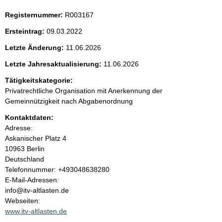
t
Registernummer:
R003167
e
Ersteintrag:
09.03.2022
n
Letzte Änderung:
11.06.2026
i
Letzte Jahresaktualisierung:
11.06.2026
Tätigkeitskategorie:
n
Privatrechtliche Organisation mit Anerkennung der
Gemeinnützigkeit nach Abgabenordnung
h
Kontaktdaten:
a
Adresse:
Askanischer Platz
4
l
10963
Berlin
Deutschland
t
K
Telefonnummer: +493048638280
o
E-Mail-Adressen:
n
info@itv-altlasten.de
t
Webseiten:
a
www.itv-altlasten.de
k