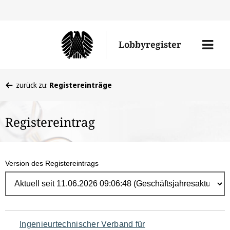
Direk
zum
Men
Lobbyregister
Inhal
öffne
Sie
zurück zu:
Registereinträge
befinden
sich
Registereintrag
hier:
Version des Registereintrags
Navigation
Ingenieurtechnischer Verband für