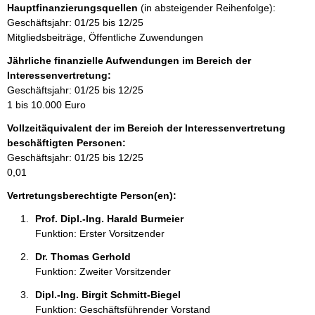
Hauptfinanzierungsquellen
(in absteigender Reihenfolge):
t
Geschäftsjahr: 01/25 bis 12/25
i
Mitgliedsbeiträge, Öffentliche Zuwendungen
n
f
Jährliche finanzielle Aufwendungen im Bereich der
o
Interessenvertretung:
r
Geschäftsjahr: 01/25 bis 12/25
m
1 bis 10.000 Euro
a
Vollzeitäquivalent der im Bereich der Interessenvertretung
t
beschäftigten Personen:
i
Geschäftsjahr: 01/25 bis 12/25
o
0,01
n
e
Vertretungsberechtigte Person(en):
n
Prof. Dipl.-Ing. Harald Burmeier 
:
Funktion: Erster Vorsitzender
Dr. Thomas Gerhold 
Funktion: Zweiter Vorsitzender
Dipl.-Ing. Birgit Schmitt-Biegel 
Funktion: Geschäftsführender Vorstand