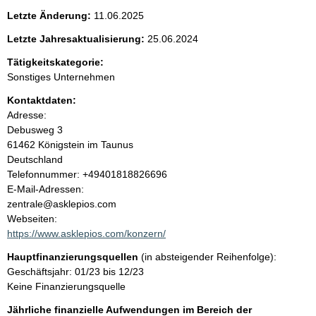
e
Letzte Änderung:
11.06.2025
n
Letzte Jahresaktualisierung:
25.06.2024
i
Tätigkeitskategorie:
Sonstiges Unternehmen
n
Kontaktdaten:
Adresse:
h
Debusweg
3
61462
Königstein im Taunus
a
Deutschland
K
Telefonnummer: +49401818826696
l
o
E-Mail-Adressen:
n
zentrale@asklepios.com
t
t
Webseiten:
a
https://www.asklepios.com/konzern/
k
Hauptfinanzierungsquellen
(in absteigender Reihenfolge):
t
Geschäftsjahr: 01/23 bis 12/23
i
Keine Finanzierungsquelle
n
f
Jährliche finanzielle Aufwendungen im Bereich der