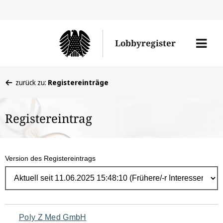
Direk
zum
Men
Lobbyregister
Inhal
öffne
Sie
zurück zu:
Registereinträge
befinden
sich
Registereintrag
hier:
Version des Registereintrags
Navigation
Poly Z Med GmbH