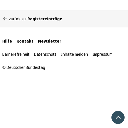
Sie
zurück zu:
Registereinträge
befinden
sich
hier:
Interne
Hilfe
Kontakt
Newsletter
Links
Barrierefreiheit
Datenschutz
Inhalte melden
Impressum
© Deutscher Bundestag
Nach