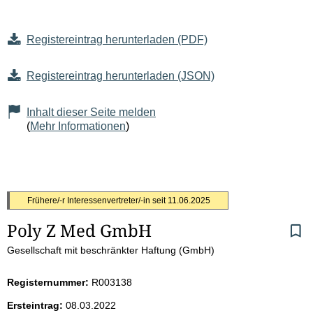
Registereintrag herunterladen (PDF)
Registereintrag herunterladen (JSON)
Inhalt dieser Seite melden
(
Mehr Informationen
)
S
Frühere/-r Interessenvertreter/-in seit
11.06.2025
Poly Z Med GmbH
e
Gesellschaft mit beschränkter Haftung (GmbH)
i
Registernummer:
R003138
t
Ersteintrag:
08.03.2022