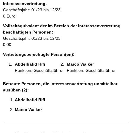
o
Interessenvertretung:
r
Geschäftsjahr: 01/23 bis 12/23
m
0 Euro
a
Vollzeitäquivalent der im Bereich der Interessenvertretung
t
beschäftigten Personen:
i
Geschäftsjahr: 01/23 bis 12/23
o
0,00
n
e
Vertretungsberechtigte Person(en):
n
Abdelhafid Rifi 
Marco Walker 
:
Funktion: Geschäftsführer
Funktion: Geschäftsführer
Betraute Personen, die Interessenvertretung unmittelbar
ausüben (2):
Abdelhafid Rifi 
Marco Walker 