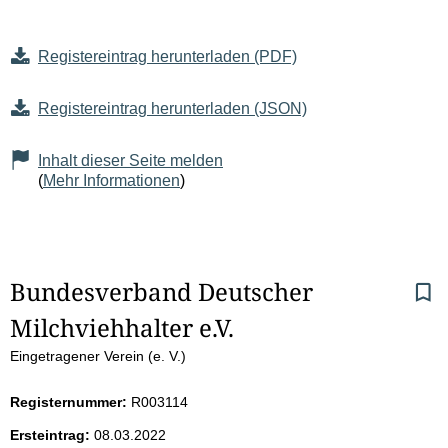
Registereintrag herunterladen (PDF)
Registereintrag herunterladen (JSON)
Inhalt dieser Seite melden
(
Mehr Informationen
)
S
Bundesverband Deutscher 
Milchviehhalter e.V.
e
Eingetragener Verein (e. V.)
i
Registernummer:
R003114
t
Ersteintrag:
08.03.2022