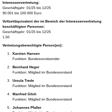
o
Interessenvertretung:
r
Geschäftsjahr: 01/25 bis 12/25
m
90.001 bis 100.000 Euro
a
Vollzeitäquivalent der im Bereich der Interessenvertretung
t
beschäftigten Personen:
i
Geschäftsjahr: 01/25 bis 12/25
o
1,50
n
e
Vertretungsberechtigte Person(en):
n
Karsten Hansen 
:
Funktion: Bundesvorsitzender
Bernhard Heger 
Funktion: Mitglied im Bundesvorstand
Ursula Trede 
Funktion: Mitglied im Bundesvorstand
Manfred Gilch 
Funktion: Mitglied im Bundesvorstand
Johannes Pfaller 