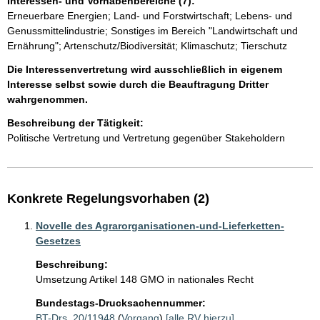
Interessen- und Vorhabenbereiche (7):
Erneuerbare Energien; Land- und Forstwirtschaft; Lebens- und
Genussmittelindustrie; Sonstiges im Bereich "Landwirtschaft und
Ernährung"; Artenschutz/Biodiversität; Klimaschutz; Tierschutz
Die Interessenvertretung wird ausschließlich in eigenem
Interesse selbst sowie durch die Beauftragung Dritter
wahrgenommen.
Beschreibung der Tätigkeit:
Politische Vertretung und Vertretung gegenüber Stakeholdern
Konkrete Regelungsvorhaben (2)
Novelle des Agrarorganisationen-und-Lieferketten-
Gesetzes
Beschreibung:
Umsetzung Artikel 148 GMO in nationales Recht
Bundestags-Drucksachennummer:
BT-Drs. 20/11948
(
Vorgang
)
[alle RV hierzu]