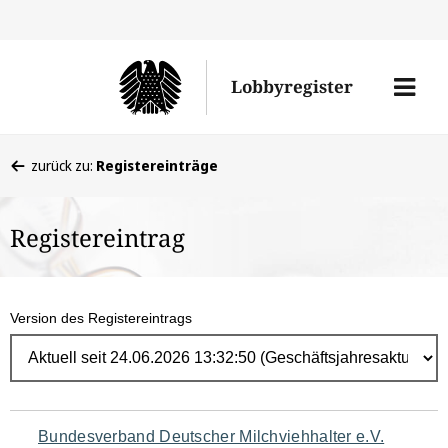
Direk
zum
Men
Lobbyregister
Inhal
öffne
Sie
zurück zu:
Registereinträge
befinden
sich
Registereintrag
hier:
Version des Registereintrags
Navigation
Bundesverband Deutscher Milchviehhalter e.V.