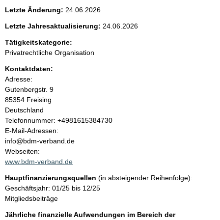
e
Letzte Änderung:
24.06.2026
n
Letzte Jahresaktualisierung:
24.06.2026
i
Tätigkeitskategorie:
Privatrechtliche Organisation
n
Kontaktdaten:
Adresse:
h
Gutenbergstr.
9
85354
Freising
a
Deutschland
K
Telefonnummer: +4981615384730
l
o
E-Mail-Adressen:
n
info@bdm-verband.de
t
t
Webseiten:
a
www.bdm-verband.de
k
Hauptfinanzierungsquellen
(in absteigender Reihenfolge):
t
Geschäftsjahr: 01/25 bis 12/25
i
Mitgliedsbeiträge
n
f
Jährliche finanzielle Aufwendungen im Bereich der