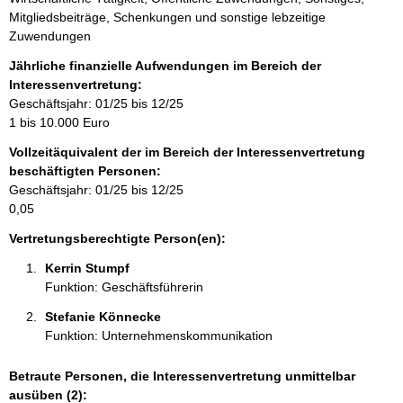
f
Mitgliedsbeiträge, Schenkungen und sonstige lebzeitige
o
Zuwendungen
r
m
Jährliche finanzielle Aufwendungen im Bereich der
a
Interessenvertretung:
t
Geschäftsjahr: 01/25 bis 12/25
i
1 bis 10.000 Euro
o
Vollzeitäquivalent der im Bereich der Interessenvertretung
n
beschäftigten Personen:
e
Geschäftsjahr: 01/25 bis 12/25
n
0,05
:
Vertretungsberechtigte Person(en):
Kerrin Stumpf 
Funktion: Geschäftsführerin
Stefanie Könnecke 
Funktion: Unternehmenskommunikation
Betraute Personen, die Interessenvertretung unmittelbar
ausüben (2):