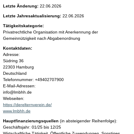
e
Letzte Änderung:
22.06.2026
n
Letzte Jahresaktualisierung:
22.06.2026
i
Tätigkeitskategorie:
Privatrechtliche Organisation mit Anerkennung der
n
Gemeinnützigkeit nach Abgabenordnung
Kontaktdaten:
h
Adresse:
Südring
36
a
22303
Hamburg
Deutschland
l
K
Telefonnummer: +49402707900
o
E-Mail-Adressen:
t
n
info@lmbhh.de
t
Webseiten:
a
https://derelternverein.de/
k
www.lmbhh.de
t
Hauptfinanzierungsquellen
(in absteigender Reihenfolge):
i
Geschäftsjahr: 01/25 bis 12/25
n
Wirtschaftliche Tätigkeit, Öffentliche Zuwendungen, Sonstiges,