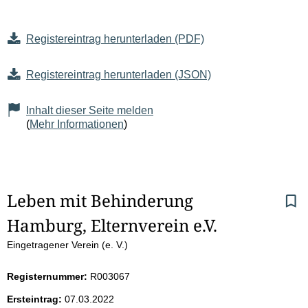
Registereintrag herunterladen (PDF)
Registereintrag herunterladen (JSON)
Inhalt dieser Seite melden
(
Mehr Informationen
)
S
Leben mit Behinderung 
Hamburg, Elternverein e.V.
e
Eingetragener Verein (e. V.)
i
Registernummer:
R003067
t
Ersteintrag:
07.03.2022