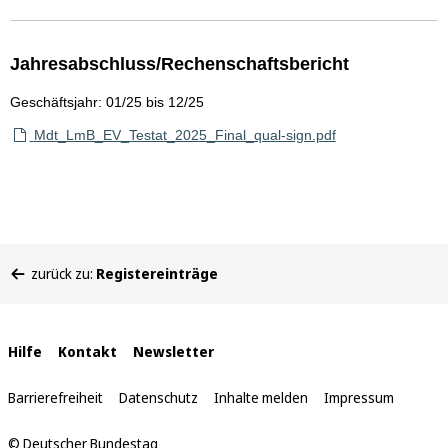
Jahresabschluss/Rechenschaftsbericht
Geschäftsjahr: 01/25 bis 12/25
Mdt_LmB_EV_Testat_2025_Final_qual-sign.pdf
Sie
zurück zu:
Registereinträge
befinden
sich
hier:
Interne
Hilfe
Kontakt
Newsletter
Links
Barrierefreiheit
Datenschutz
Inhalte melden
Impressum
© Deutscher Bundestag