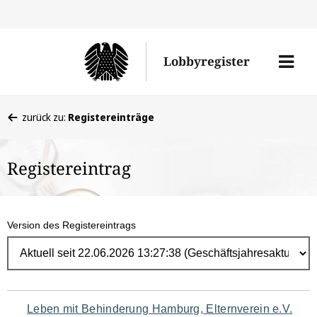
Direk
zum
Men
Lobbyregister
Inhal
öffne
Sie
zurück zu:
Registereinträge
befinden
sich
Registereintrag
hier:
Version des Registereintrags
Navigation
Leben mit Behinderung Hamburg, Elternverein e.V.