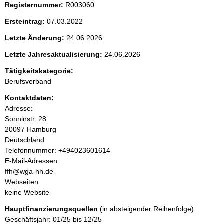
Registernummer:
R003060
e
Ersteintrag:
07.03.2022
n
Letzte Änderung:
24.06.2026
i
Letzte Jahresaktualisierung:
24.06.2026
Tätigkeitskategorie:
n
Berufsverband
h
Kontaktdaten:
Adresse:
a
Sonninstr.
28
20097
Hamburg
l
Deutschland
K
Telefonnummer: +494023601614
t
o
E-Mail-Adressen:
n
ffh@wga-hh.de
t
Webseiten:
a
keine Website
k
Hauptfinanzierungsquellen
(in absteigender Reihenfolge):
t
Geschäftsjahr: 01/25 bis 12/25
i