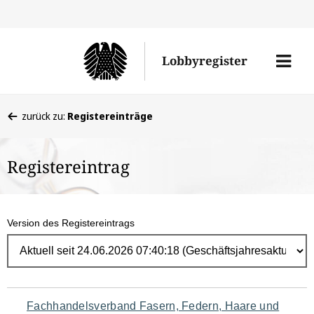
Direk
zum
Men
Lobbyregister
Inhal
öffne
Sie
zurück zu:
Registereinträge
befinden
sich
Registereintrag
hier:
Version des Registereintrags
Navigation
Fachhandelsverband Fasern, Federn, Haare und