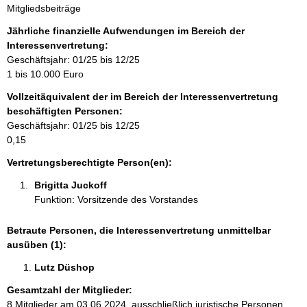
Mitgliedsbeiträge
n
f
Jährliche finanzielle Aufwendungen im Bereich der
o
Interessenvertretung:
r
Geschäftsjahr: 01/25 bis 12/25
m
1 bis 10.000 Euro
a
Vollzeitäquivalent der im Bereich der Interessenvertretung
t
beschäftigten Personen:
i
Geschäftsjahr: 01/25 bis 12/25
o
0,15
n
e
Vertretungsberechtigte Person(en):
n
Brigitta Juckoff 
:
Funktion: Vorsitzende des Vorstandes
Betraute Personen, die Interessenvertretung unmittelbar
ausüben (1):
Lutz Düshop  
Gesamtzahl der Mitglieder:
8 Mitglieder am 03.06.2024, ausschließlich juristische Personen,