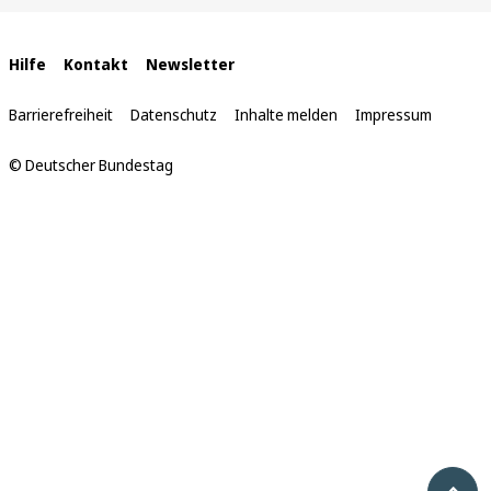
sich
hier:
Interne
Hilfe
Kontakt
Newsletter
Links
Barrierefreiheit
Datenschutz
Inhalte melden
Impressum
© Deutscher Bundestag
Nach