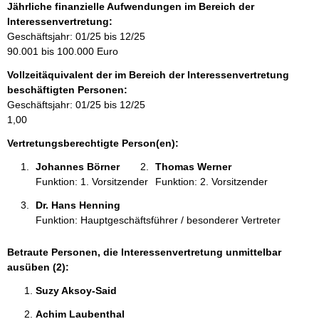
f
Jährliche finanzielle Aufwendungen im Bereich der
o
Interessenvertretung:
r
Geschäftsjahr: 01/25 bis 12/25
m
90.001 bis 100.000 Euro
a
Vollzeitäquivalent der im Bereich der Interessenvertretung
t
beschäftigten Personen:
i
Geschäftsjahr: 01/25 bis 12/25
o
1,00
n
e
Vertretungsberechtigte Person(en):
n
Johannes Börner 
Thomas Werner 
:
Funktion: 1. Vorsitzender
Funktion: 2. Vorsitzender
Dr. Hans Henning 
Funktion: Hauptgeschäftsführer / besonderer Vertreter
Betraute Personen, die Interessenvertretung unmittelbar
ausüben (2):
Suzy Aksoy-Said 
Achim Laubenthal 