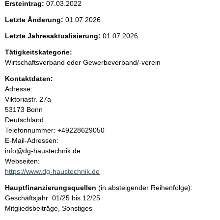
Ersteintrag:
07.03.2022
e
Letzte Änderung:
01.07.2026
n
Letzte Jahresaktualisierung:
01.07.2026
i
Tätigkeitskategorie:
Wirtschaftsverband oder Gewerbeverband/-verein
n
Kontaktdaten:
Adresse:
h
Viktoriastr.
27a
53173
Bonn
a
Deutschland
K
Telefonnummer: +49228629050
l
o
E-Mail-Adressen:
n
info@dg-haustechnik.de
t
t
Webseiten:
a
https://www.dg-haustechnik.de
k
Hauptfinanzierungsquellen
(in absteigender Reihenfolge):
t
Geschäftsjahr: 01/25 bis 12/25
i
Mitgliedsbeiträge, Sonstiges
n