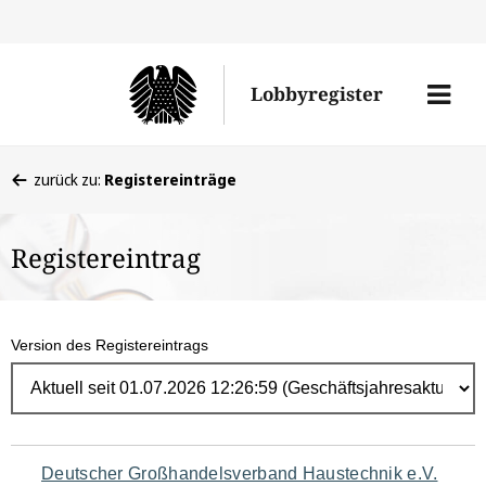
Direk
zum
Men
Lobbyregister
Inhal
öffne
Sie
zurück zu:
Registereinträge
befinden
sich
Registereintrag
hier:
Version des Registereintrags
Navigation
Deutscher Großhandelsverband Haustechnik e.V.