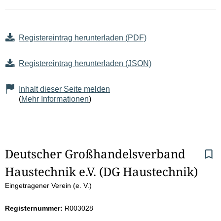
Registereintrag herunterladen (PDF)
Registereintrag herunterladen (JSON)
Inhalt dieser Seite melden
(
Mehr Informationen
)
S
Deutscher Großhandelsverband 
Haustechnik e.V. (DG Haustechnik)
e
Eingetragener Verein (e. V.)
i
Registernummer:
R003028
t