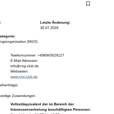
:
Letzte Änderung:
30.07.2026
ategorie:
ungsorganisation (NGO)
K
Telefonnummer: +498943529127
o
E-Mail-Adressen:
n
info@cng-club.de
t
Webseiten:
a
www.cng-club.de
k
eihenfolge):
t
i
ebzeitige Zuwendungen
n
f
Vollzeitäquivalent der im Bereich der
o
Interessenvertretung beschäftigten Personen:
r