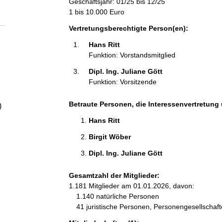
Geschäftsjahr: 01/25 bis 12/25
a
1 bis 10.000 Euro
l
Vertretungsberechtigte Person(en):
Hans Ritt 
t
Funktion: Vorstandsmitglied
Dipl. Ing. Juliane Gött 
Funktion: Vorsitzende
Betraute Personen, die Interessenvertretung 
)
Hans Ritt 
Birgit Wöber 
Dipl. Ing. Juliane Gött 
Gesamtzahl der Mitglieder:
1.181 Mitglieder am 01.01.2026, davon:
1.140 natürliche Personen
41 juristische Personen, Personengesellschaf