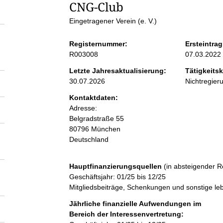
S
CNG-Club
Eingetragener Verein (e. V.)
e
Registernummer:
Ersteintrag
i
R003008
07.03.2022
Letzte Jahresaktualisierung:
Tätigkeitsk
t
30.07.2026
Nichtregier
Kontaktdaten:
e
Adresse:
Belgradstraße
55
n
80796
München
Deutschland
i
Hauptfinanzierungsquellen
(in absteigender R
n
Geschäftsjahr: 01/25 bis 12/25
Mitgliedsbeiträge, Schenkungen und sonstige l
h
Jährliche finanzielle Aufwendungen im
Bereich der Interessenvertretung: