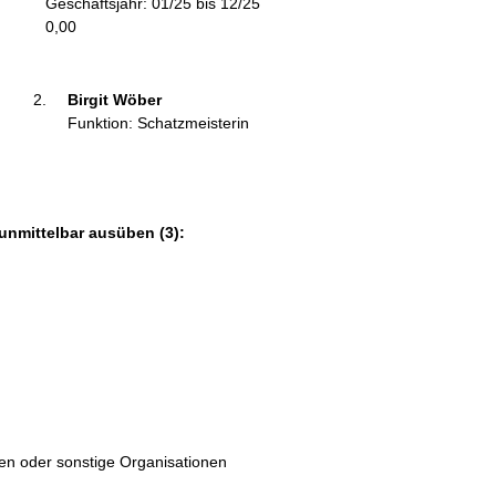
Geschäftsjahr: 01/25 bis 12/25
m
0,00
a
t
i
Birgit Wöber 
o
Funktion: Schatzmeisterin
n
e
n
:
unmittelbar ausüben (3):
ten oder sonstige Organisationen