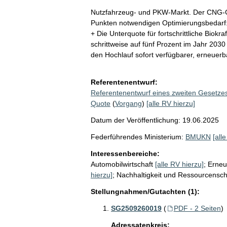
Nutzfahrzeug- und PKW-Markt. Der CNG-Clu
Punkten notwendigen Optimierungsbedarf:
+ Die Unterquote für fortschrittliche Biokraf
schrittweise auf fünf Prozent im Jahr 2030
den Hochlauf sofort verfügbarer, erneuerbar
Referentenentwurf:
Referentenentwurf eines zweiten Gesetze
Quote
(
Vorgang
)
[alle RV hierzu]
Datum der Veröffentlichung: 19.06.2025
Federführendes Ministerium:
BMUKN
[all
Interessenbereiche:
Automobilwirtschaft
[alle RV hierzu]
;
Erneu
hierzu]
;
Nachhaltigkeit und Ressourcensch
Stellungnahmen/Gutachten (1):
SG2509260019
(
PDF - 2 Seiten
)
Adressatenkreis: