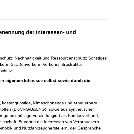
enennung der Interessen- und
chutz; Nachhaltigkeit und Ressourcenschutz; Sonstiges
ehr; Straßenverkehr; Verkehrsinfrastruktur;
rschutz
 in eigenem Interesse selbst sowie durch die
ge, kostengünstige, klimaschonende und erneuerbare 
stoffen (BioCNG/BioLNG), sowie aus synthetischer 
 gemeinnützige Verein fungiert als Bundesverband, 
nschaft. Er vertritt die Interessen von Verbrauchern 
tomobil- und Nutzfahrzeugherstellern, der Gasbranche 