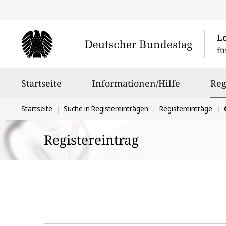
L
fü
Hauptnavigation
Startseite
Informationen/Hilfe
Reg
Sie
Startseite
Suche in Registereinträgen
Registereinträge
befinden
Registereintrag
sich
hier: