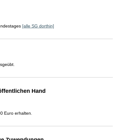
Bundestages
[alle SG dorthin]
usgeübt.
ffentlichen Hand
 Euro erhalten.
ige Zuwendungen