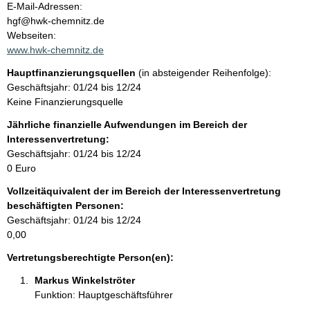
t
o
E-Mail-Adressen:
n
hgf@hwk-chemnitz.de
t
Webseiten:
a
www.hwk-chemnitz.de
k
Hauptfinanzierungsquellen
(in absteigender Reihenfolge):
t
Geschäftsjahr: 01/24 bis 12/24
i
Keine Finanzierungsquelle
n
f
Jährliche finanzielle Aufwendungen im Bereich der
o
Interessenvertretung:
r
Geschäftsjahr: 01/24 bis 12/24
m
0 Euro
a
Vollzeitäquivalent der im Bereich der Interessenvertretung
t
beschäftigten Personen:
i
Geschäftsjahr: 01/24 bis 12/24
o
0,00
n
e
Vertretungsberechtigte Person(en):
n
Markus Winkelströter 
:
Funktion: Hauptgeschäftsführer