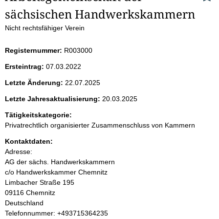
sächsischen Handwerkskammern
e
Nicht rechtsfähiger Verein
i
Registernummer:
R003000
t
Ersteintrag:
07.03.2022
e
Letzte Änderung:
22.07.2025
n
Letzte Jahresaktualisierung:
20.03.2025
i
Tätigkeitskategorie:
Privatrechtlich organisierter Zusammenschluss von Kammern
n
Kontaktdaten:
Adresse:
h
AG der sächs. Handwerkskammern
c/o Handwerkskammer Chemnitz
a
Limbacher Straße
195
09116
Chemnitz
l
Deutschland
K
Telefonnummer: +493715364235