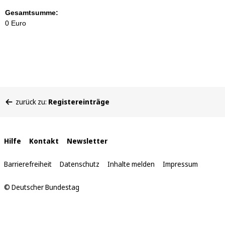
Gesamtsumme:
0 Euro
Sie
zurück zu:
Registereinträge
befinden
sich
hier:
Interne
Hilfe
Kontakt
Newsletter
Links
Barrierefreiheit
Datenschutz
Inhalte melden
Impressum
© Deutscher Bundestag