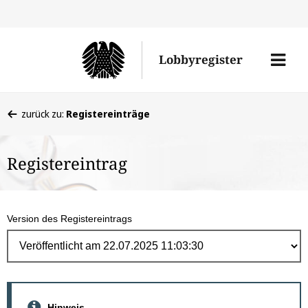
Direk
zum
Men
Lobbyregister
Inhal
öffne
Sie
zurück zu:
Registereinträge
befinden
sich
Registereintrag
hier:
Version des Registereintrags
Hinweis