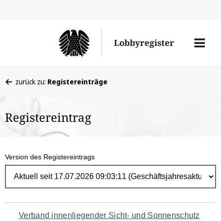
Direk
zum
Men
Lobbyregister
Inhal
öffne
Sie
zurück zu:
Registereinträge
befinden
sich
Registereintrag
hier:
Version des Registereintrags
Navigation
Verband innenliegender Sicht- und Sonnenschutz