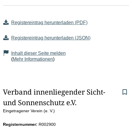
Registereintrag herunterladen (PDF)
Registereintrag herunterladen (JSON)
Inhalt dieser Seite melden
(
Mehr Informationen
)
S
Verband innenliegender Sicht- 
und Sonnenschutz e.V.
e
Eingetragener Verein (e. V.)
i
Registernummer:
R002900
t