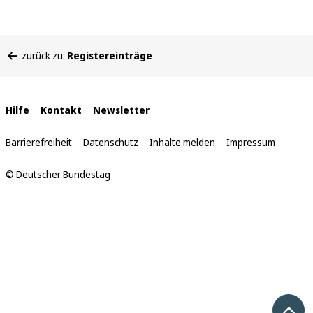
Sie
zurück zu:
Registereinträge
befinden
sich
hier:
Interne
Hilfe
Kontakt
Newsletter
Links
Barrierefreiheit
Datenschutz
Inhalte melden
Impressum
© Deutscher Bundestag
Nach