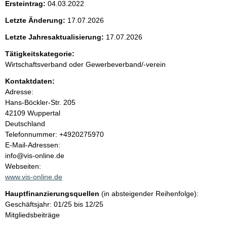
Ersteintrag:
04.03.2022
e
Letzte Änderung:
17.07.2026
n
Letzte Jahresaktualisierung:
17.07.2026
i
Tätigkeitskategorie:
Wirtschaftsverband oder Gewerbeverband/-verein
n
Kontaktdaten:
Adresse:
h
Hans-Böckler-Str.
205
42109
Wuppertal
a
Deutschland
K
Telefonnummer: +4920275970
l
o
E-Mail-Adressen:
n
info@vis-online.de
t
t
Webseiten:
a
www.vis-online.de
k
Hauptfinanzierungsquellen
(in absteigender Reihenfolge):
t
Geschäftsjahr: 01/25 bis 12/25
i
Mitgliedsbeiträge
n