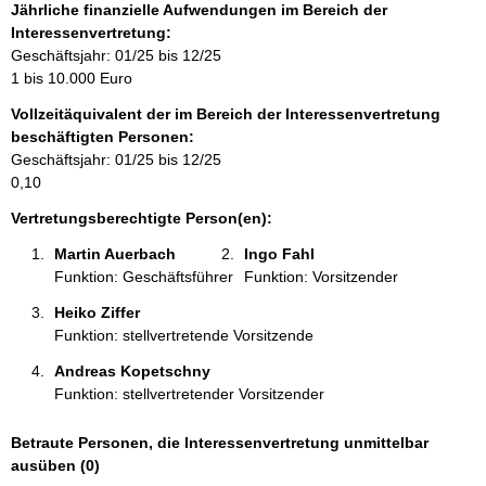
f
Jährliche finanzielle Aufwendungen im Bereich der
o
Interessenvertretung:
r
Geschäftsjahr: 01/25 bis 12/25
m
1 bis 10.000 Euro
a
Vollzeitäquivalent der im Bereich der Interessenvertretung
t
beschäftigten Personen:
i
Geschäftsjahr: 01/25 bis 12/25
o
0,10
n
e
Vertretungsberechtigte Person(en):
n
Martin Auerbach 
Ingo Fahl 
:
Funktion: Geschäftsführer
Funktion: Vorsitzender
Heiko Ziffer 
Funktion: stellvertretende Vorsitzende
Andreas Kopetschny 
Funktion: stellvertretender Vorsitzender
Betraute Personen, die Interessenvertretung unmittelbar
ausüben (0)