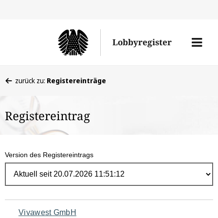
Direk
zum
Men
Lobbyregister
Inhal
öffne
Sie
zurück zu:
Registereinträge
befinden
sich
Registereintrag
hier:
Version des Registereintrags
Navigation
Vivawest GmbH