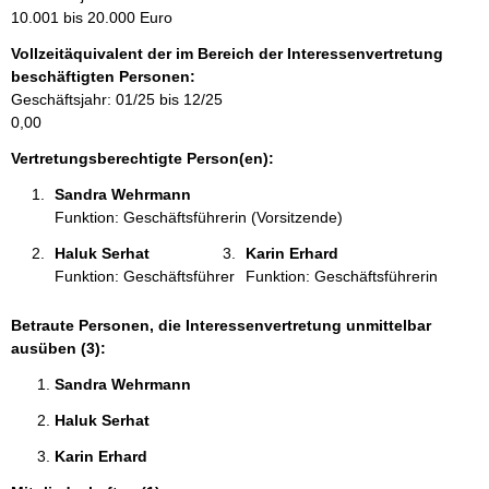
m
10.001 bis 20.000 Euro
a
Vollzeitäquivalent der im Bereich der Interessenvertretung
t
beschäftigten Personen:
i
Geschäftsjahr: 01/25 bis 12/25
o
0,00
n
e
Vertretungsberechtigte Person(en):
n
Sandra Wehrmann 
:
Funktion: Geschäftsführerin (Vorsitzende)
Haluk Serhat 
Karin Erhard 
Funktion: Geschäftsführer
Funktion: Geschäftsführerin
Betraute Personen, die Interessenvertretung unmittelbar
ausüben (3):
Sandra Wehrmann 
Haluk Serhat 
Karin Erhard 