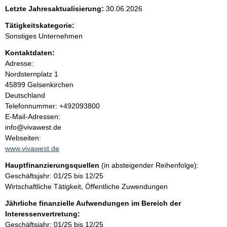
e
Letzte Jahresaktualisierung:
30.06.2026
n
Tätigkeitskategorie:
Sonstiges Unternehmen
i
Kontaktdaten:
Adresse:
n
Nordsternplatz
1
45899
Gelsenkirchen
h
Deutschland
K
Telefonnummer: +492093800
a
o
E-Mail-Adressen:
n
info@vivawest.de
l
t
Webseiten:
a
www.vivawest.de
t
k
Hauptfinanzierungsquellen
(in absteigender Reihenfolge):
t
Geschäftsjahr: 01/25 bis 12/25
i
Wirtschaftliche Tätigkeit, Öffentliche Zuwendungen
n
f
Jährliche finanzielle Aufwendungen im Bereich der
o
Interessenvertretung:
r
Geschäftsjahr: 01/25 bis 12/25