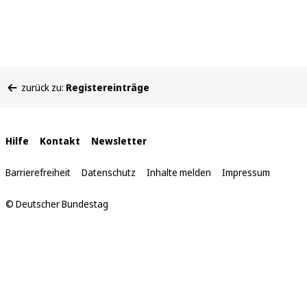
Sie
zurück zu:
Registereinträge
befinden
sich
hier:
Interne
Hilfe
Kontakt
Newsletter
Links
Barrierefreiheit
Datenschutz
Inhalte melden
Impressum
© Deutscher Bundestag