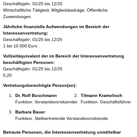
Geschäftsjahr: 01/25 bis 12/25
i
Wirtschaftliche Tätigkeit, Mitgliedsbeiträge, Öffentliche
n
Zuwendungen
f
o
Jährliche finanzielle Aufwendungen im Bereich der
r
Interessenvertretung:
m
Geschäftsjahr: 01/25 bis 12/25
a
1 bis 10.000 Euro
t
Vollzeitäquivalent der im Bereich der Interessenvertretung
i
beschäftigten Personen:
o
Geschäftsjahr: 01/25 bis 12/25
n
0,20
e
n
Vertretungsberechtigte Person(en):
:
Dr. Rolf Buschmann 
Tilmann Kramolisch 
Funktion: Vorstandsvorsitzender
Funktion: Geschäftsführer
Barbara Bauer 
Funktion: Stellvertretende Vorstandsvorsitzende
Betraute Personen, die Interessenvertretung unmittelbar