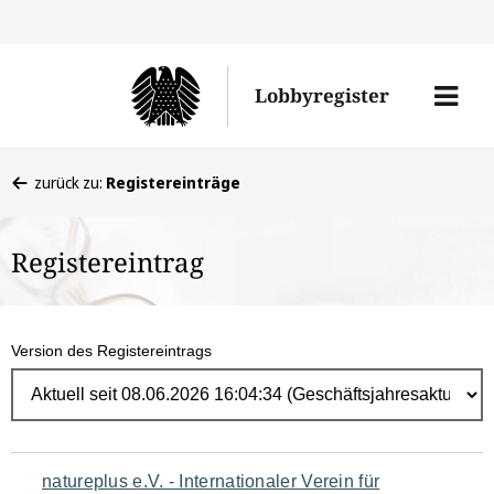
Direk
zum
Men
Lobbyregister
Inhal
öffne
Sie
zurück zu:
Registereinträge
befinden
sich
Registereintrag
hier:
Version des Registereintrags
Navigation
natureplus e.V. - Internationaler Verein für