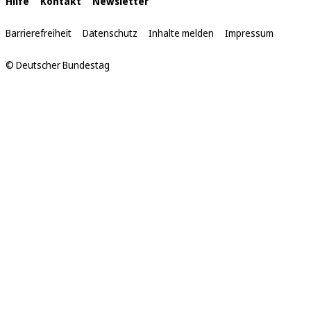
Interne
Hilfe
Kontakt
Newsletter
Links
Barrierefreiheit
Datenschutz
Inhalte melden
Impressum
© Deutscher Bundestag