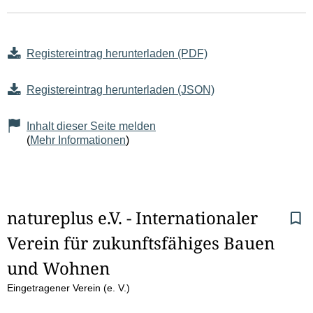
Registereintrag herunterladen (PDF)
Registereintrag herunterladen (JSON)
Inhalt dieser Seite melden
(
Mehr Informationen
)
S
natureplus e.V. - Internationaler 
Verein für zukunftsfähiges Bauen 
e
und Wohnen
i
Eingetragener Verein (e. V.)
t