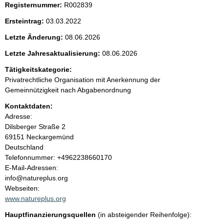
Registernummer:
R002839
e
Ersteintrag:
03.03.2022
n
Letzte Änderung:
08.06.2026
i
Letzte Jahresaktualisierung:
08.06.2026
Tätigkeitskategorie:
n
Privatrechtliche Organisation mit Anerkennung der
Gemeinnützigkeit nach Abgabenordnung
h
Kontaktdaten:
a
Adresse:
Dilsberger Straße
2
l
69151
Neckargemünd
Deutschland
t
K
Telefonnummer: +4962238660170
o
E-Mail-Adressen:
n
info@natureplus.org
t
Webseiten:
a
www.natureplus.org
k
Hauptfinanzierungsquellen
(in absteigender Reihenfolge):
t