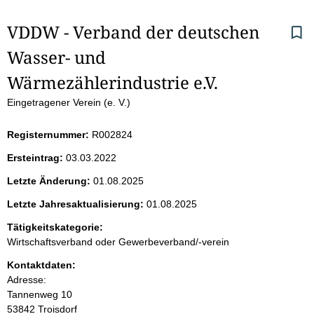
S
VDDW - Verband der deutschen 
Wasser- und 
e
Wärmezählerindustrie e.V.
i
Eingetragener Verein (e. V.)
t
Registernummer:
R002824
e
Ersteintrag:
03.03.2022
n
Letzte Änderung:
01.08.2025
i
Letzte Jahresaktualisierung:
01.08.2025
Tätigkeitskategorie:
n
Wirtschaftsverband oder Gewerbeverband/-verein
h
Kontaktdaten:
Adresse:
a
Tannenweg
10
53842
Troisdorf