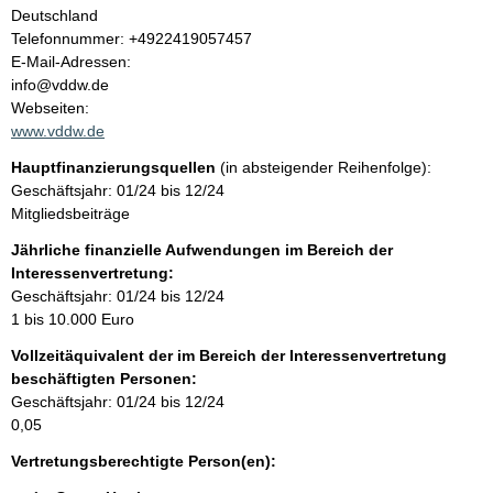
l
Deutschland
K
Telefonnummer: +4922419057457
t
o
E-Mail-Adressen:
n
info@vddw.de
t
Webseiten:
a
www.vddw.de
k
Hauptfinanzierungsquellen
(in absteigender Reihenfolge):
t
Geschäftsjahr: 01/24 bis 12/24
i
Mitgliedsbeiträge
n
f
Jährliche finanzielle Aufwendungen im Bereich der
o
Interessenvertretung:
r
Geschäftsjahr: 01/24 bis 12/24
m
1 bis 10.000 Euro
a
Vollzeitäquivalent der im Bereich der Interessenvertretung
t
beschäftigten Personen:
i
Geschäftsjahr: 01/24 bis 12/24
o
0,05
n
e
Vertretungsberechtigte Person(en):
n