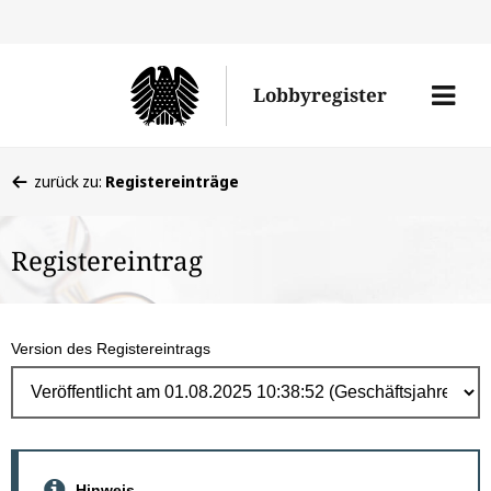
Direk
zum
Men
Lobbyregister
Inhal
öffne
Sie
zurück zu:
Registereinträge
befinden
sich
Registereintrag
hier:
Version des Registereintrags
Hinweis