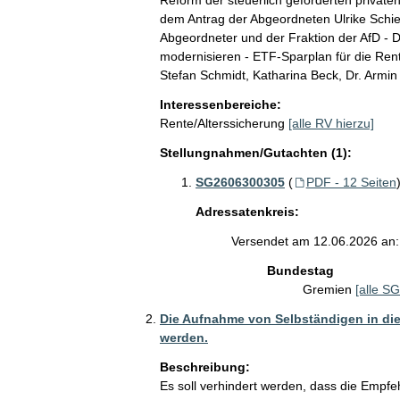
Reform der steuerlich geförderten privaten
dem Antrag der Abgeordneten Ulrike Schiel
Abgeordneter und der Fraktion der AfD - D
modernisieren - ETF-Sparplan für die Ren
Stefan Schmidt, Katharina Beck, Dr. Armin 
Interessenbereiche:
Rente/Alterssicherung
[alle RV hierzu]
Stellungnahmen/Gutachten (1):
SG2606300305
(
PDF - 12 Seiten
Adressatenkreis:
Versendet am 12.06.2026 an:
Bundestag
Gremien
[alle SG
Die Aufnahme von Selbständigen in die
werden.
Beschreibung:
Es soll verhindert werden, dass die Empf