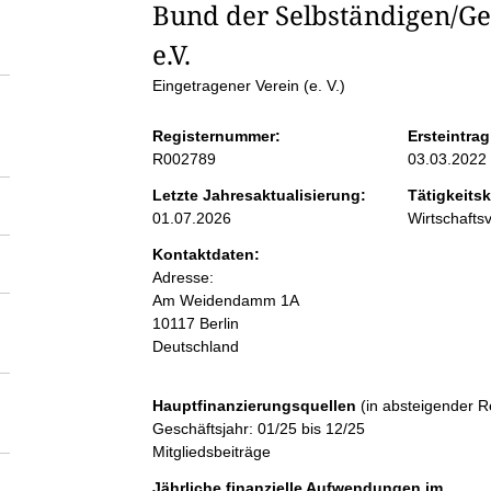
S
Bund der Selbständigen/G
e.V.
e
Eingetragener Verein (e. V.)
i
Registernummer:
Ersteintrag
R002789
03.03.2022
t
Letzte Jahresaktualisierung:
Tätigkeitsk
01.07.2026
Wirtschaft
e
Kontaktdaten:
Adresse:
n
Am Weidendamm
1A
10117
Berlin
i
Deutschland
n
Hauptfinanzierungsquellen
(in absteigender R
Geschäftsjahr: 01/25 bis 12/25
h
Mitgliedsbeiträge
Jährliche finanzielle Aufwendungen im