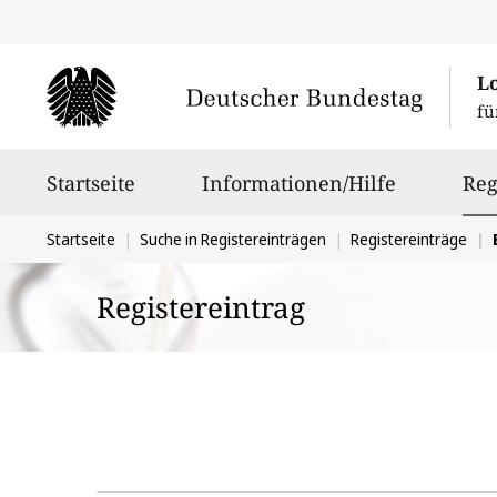
L
fü
Hauptnavigation
Startseite
Informationen/Hilfe
Reg
Sie
Startseite
Suche in Registereinträgen
Registereinträge
befinden
Registereintrag
sich
hier: