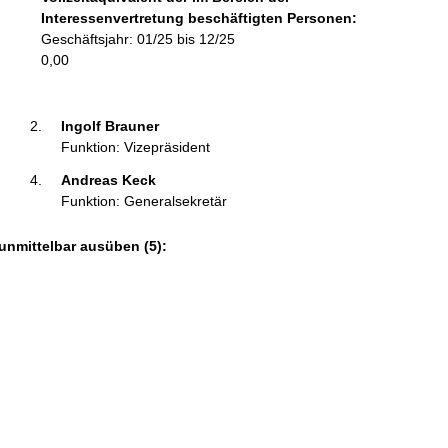
o
Interessenvertretung beschäftigten Personen:
r
Geschäftsjahr: 01/25 bis 12/25
m
0,00
a
t
i
Ingolf Brauner 
o
Funktion: Vizepräsident
n
Andreas Keck 
e
Funktion: Generalsekretär
n
:
unmittelbar ausüben (5):