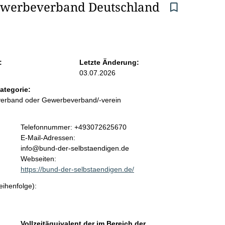
ewerbeverband Deutschland 
:
Letzte Änderung:
03.07.2026
ategorie:
sverband oder Gewerbeverband/-verein
K
Telefonnummer: +493072625670
o
E-Mail-Adressen:
n
info@bund-der-selbstaendigen.de
t
Webseiten:
a
https://bund-der-selbstaendigen.de/
k
eihenfolge):
t
i
n
f
Vollzeitäquivalent der im Bereich der