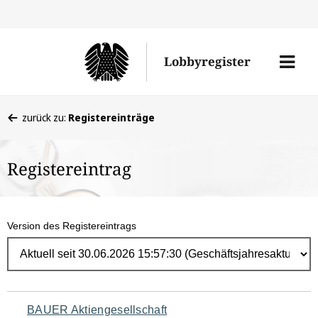
Direk
zum
Men
Lobbyregister
Inhal
öffne
Sie
zurück zu:
Registereinträge
befinden
sich
Registereintrag
hier:
Version des Registereintrags
Navigation
BAUER Aktiengesellschaft