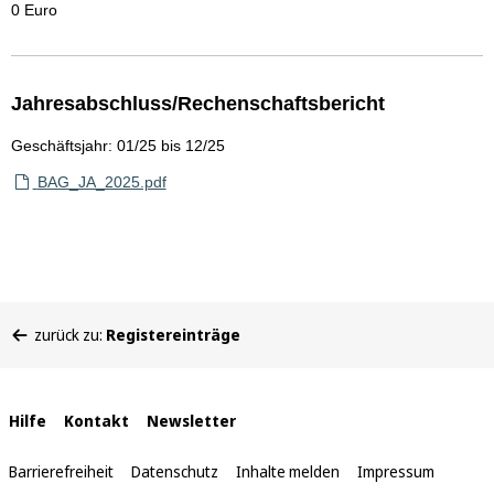
0 Euro
Jahresabschluss/Rechenschaftsbericht
Geschäftsjahr: 01/25 bis 12/25
BAG_JA_2025.pdf
Sie
zurück zu:
Registereinträge
befinden
sich
hier:
Interne
Hilfe
Kontakt
Newsletter
Links
Barrierefreiheit
Datenschutz
Inhalte melden
Impressum