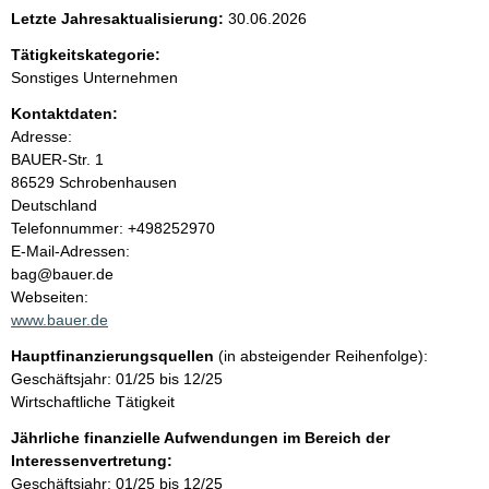
e
Letzte Jahresaktualisierung:
30.06.2026
n
Tätigkeitskategorie:
Sonstiges Unternehmen
i
Kontaktdaten:
Adresse:
n
BAUER-Str.
1
86529
Schrobenhausen
h
Deutschland
K
Telefonnummer: +498252970
a
o
E-Mail-Adressen:
n
bag@bauer.de
l
t
Webseiten:
a
www.bauer.de
t
k
Hauptfinanzierungsquellen
(in absteigender Reihenfolge):
t
Geschäftsjahr: 01/25 bis 12/25
i
Wirtschaftliche Tätigkeit
n
f
Jährliche finanzielle Aufwendungen im Bereich der
o
Interessenvertretung:
r
Geschäftsjahr: 01/25 bis 12/25