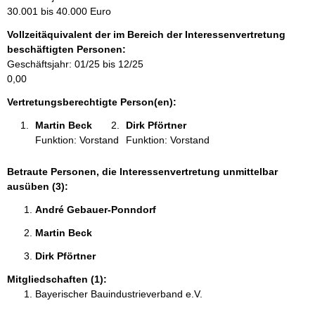
m
30.001 bis 40.000 Euro
a
Vollzeitäquivalent der im Bereich der Interessenvertretung
t
beschäftigten Personen:
i
Geschäftsjahr: 01/25 bis 12/25
o
0,00
n
e
Vertretungsberechtigte Person(en):
n
Martin Beck 
Dirk Pförtner 
:
Funktion: Vorstand
Funktion: Vorstand
Betraute Personen, die Interessenvertretung unmittelbar
ausüben (3):
André Gebauer-Ponndorf 
Martin Beck 
Dirk Pförtner 
Mitgliedschaften (1):
Bayerischer Bauindustrieverband e.V.