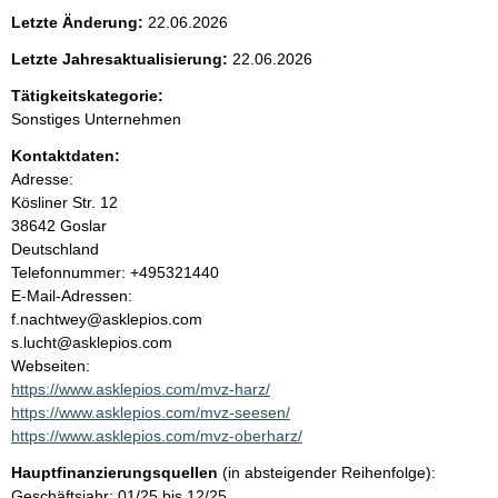
e
Letzte Änderung:
22.06.2026
n
Letzte Jahresaktualisierung:
22.06.2026
i
Tätigkeitskategorie:
Sonstiges Unternehmen
n
Kontaktdaten:
Adresse:
h
Kösliner Str.
12
38642
Goslar
a
Deutschland
K
Telefonnummer: +495321440
l
o
E-Mail-Adressen:
n
f.nachtwey@asklepios.com
t
t
s.lucht@asklepios.com
a
Webseiten:
k
https://www.asklepios.com/mvz-harz/
t
https://www.asklepios.com/mvz-seesen/
i
https://www.asklepios.com/mvz-oberharz/
n
Hauptfinanzierungsquellen
(in absteigender Reihenfolge):
f
Geschäftsjahr: 01/25 bis 12/25