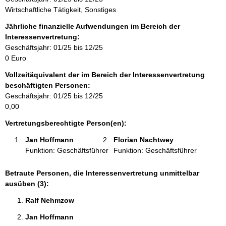
o
Wirtschaftliche Tätigkeit, Sonstiges
r
m
Jährliche finanzielle Aufwendungen im Bereich der
a
Interessenvertretung:
t
Geschäftsjahr: 01/25 bis 12/25
i
0 Euro
o
Vollzeitäquivalent der im Bereich der Interessenvertretung
n
beschäftigten Personen:
e
Geschäftsjahr: 01/25 bis 12/25
n
0,00
:
Vertretungsberechtigte Person(en):
Jan Hoffmann 
Florian Nachtwey 
Funktion: Geschäftsführer
Funktion: Geschäftsführer
Betraute Personen, die Interessenvertretung unmittelbar
ausüben (3):
Ralf Nehmzow 
Jan Hoffmann 