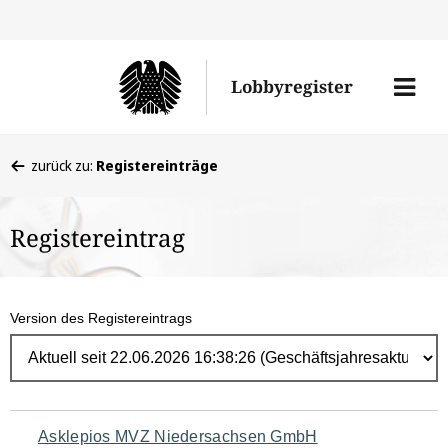
Direk
zum
Men
Lobbyregister
Inhal
öffne
Sie
zurück zu:
Registereinträge
befinden
sich
Registereintrag
hier:
Version des Registereintrags
Navigation
Asklepios MVZ Niedersachsen GmbH