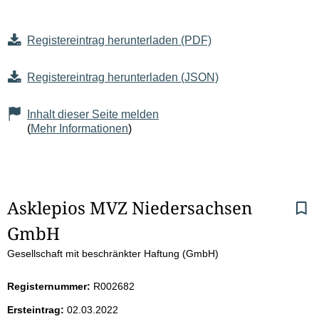
Registereintrag herunterladen (PDF)
Registereintrag herunterladen (JSON)
Inhalt dieser Seite melden
(
Mehr Informationen
)
S
Asklepios MVZ Niedersachsen 
GmbH
e
Gesellschaft mit beschränkter Haftung (GmbH)
i
Registernummer:
R002682
t
Ersteintrag:
02.03.2022