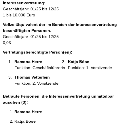
o
Interessenvertretung:
r
Geschäftsjahr: 01/25 bis 12/25
m
1 bis 10.000 Euro
a
Vollzeitäquivalent der im Bereich der Interessenvertretung
t
beschäftigten Personen:
i
Geschäftsjahr: 01/25 bis 12/25
o
0,03
n
e
Vertretungsberechtigte Person(en):
n
Ramona Herre 
Katja Böse 
:
Funktion: Geschäftsführerin
Funktion: 1. Vorsitzende
Thomas Vetterlein 
Funktion: 2. Vorsitzender
Betraute Personen, die Interessenvertretung unmittelbar
ausüben (3):
Ramona Herre 
Katja Böse 