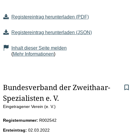
Registereintrag herunterladen (PDF)
Registereintrag herunterladen (JSON)
Inhalt dieser Seite melden
(
Mehr Informationen
)
S
Bundesverband der Zweithaar-
Spezialisten e. V.
e
Eingetragener Verein (e. V.)
i
Registernummer:
R002542
t
Ersteintrag:
02.03.2022