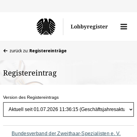
Direk
zum
Men
Lobbyregister
Inhal
öffne
Sie
zurück zu:
Registereinträge
befinden
sich
Registereintrag
hier:
Version des Registereintrags
Navigation
Bundesverband der Zweithaar-Spezialisten e. V.