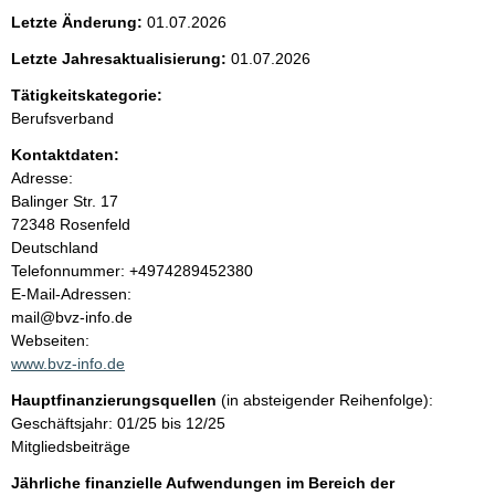
e
Letzte Änderung:
01.07.2026
n
Letzte Jahresaktualisierung:
01.07.2026
i
Tätigkeitskategorie:
Berufsverband
n
Kontaktdaten:
Adresse:
h
Balinger Str.
17
72348
Rosenfeld
a
Deutschland
K
Telefonnummer: +4974289452380
l
o
E-Mail-Adressen:
n
mail@bvz-info.de
t
t
Webseiten:
a
www.bvz-info.de
k
Hauptfinanzierungsquellen
(in absteigender Reihenfolge):
t
Geschäftsjahr: 01/25 bis 12/25
i
Mitgliedsbeiträge
n
f
Jährliche finanzielle Aufwendungen im Bereich der