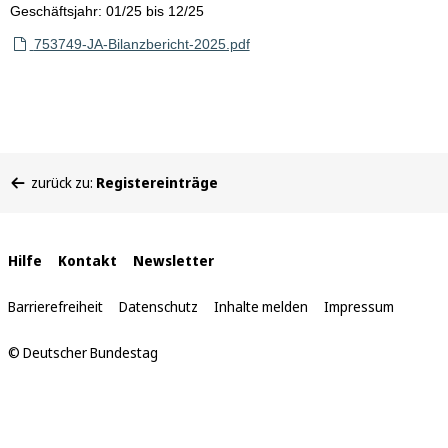
Geschäftsjahr: 01/25 bis 12/25
753749-JA-Bilanzbericht-2025.pdf
Sie
zurück zu:
Registereinträge
befinden
sich
hier:
Interne
Hilfe
Kontakt
Newsletter
Links
Barrierefreiheit
Datenschutz
Inhalte melden
Impressum
© Deutscher Bundestag