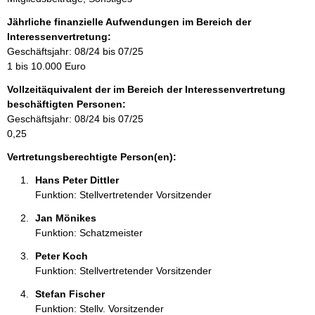
n
f
Jährliche finanzielle Aufwendungen im Bereich der
o
Interessenvertretung:
r
Geschäftsjahr: 08/24 bis 07/25
m
1 bis 10.000 Euro
a
Vollzeitäquivalent der im Bereich der Interessenvertretung
t
beschäftigten Personen:
i
Geschäftsjahr: 08/24 bis 07/25
o
0,25
n
e
Vertretungsberechtigte Person(en):
n
Hans Peter Dittler 
:
Funktion: Stellvertretender Vorsitzender
Jan Mönikes 
Funktion: Schatzmeister
Peter Koch 
Funktion: Stellvertretender Vorsitzender
Stefan Fischer 
Funktion: Stellv. Vorsitzender