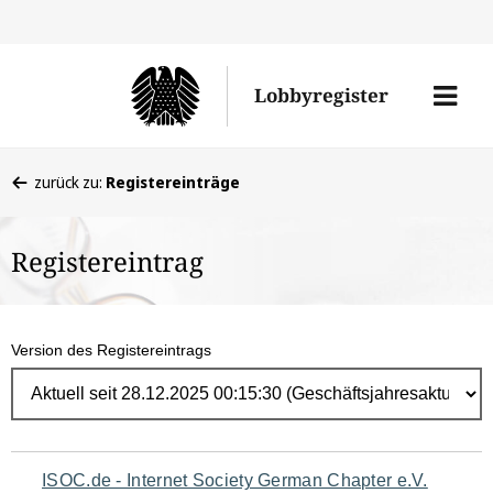
Direk
zum
Men
Lobbyregister
Inhal
öffne
Sie
zurück zu:
Registereinträge
befinden
sich
Registereintrag
hier:
Version des Registereintrags
Navigation
ISOC.de - Internet Society German Chapter e.V.