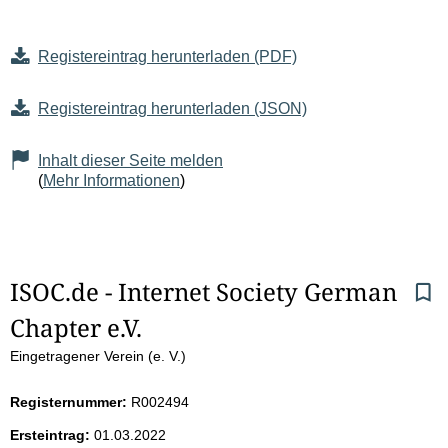
Registereintrag herunterladen (PDF)
Registereintrag herunterladen (JSON)
Inhalt dieser Seite melden
(
Mehr Informationen
)
S
ISOC.de - Internet Society German 
Chapter e.V.
e
Eingetragener Verein (e. V.)
i
Registernummer:
R002494
t
Ersteintrag:
01.03.2022