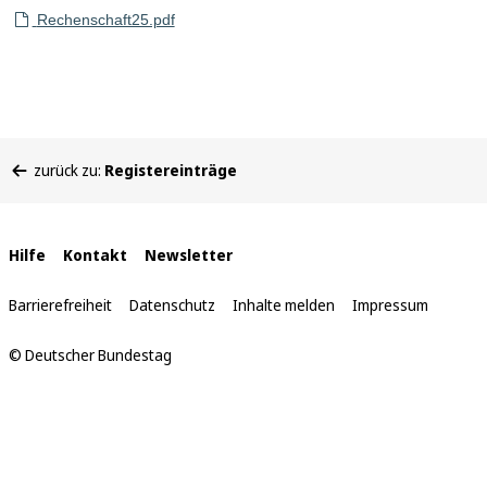
Rechenschaft25.pdf
Sie
zurück zu:
Registereinträge
befinden
sich
hier:
Interne
Hilfe
Kontakt
Newsletter
Links
Barrierefreiheit
Datenschutz
Inhalte melden
Impressum
© Deutscher Bundestag