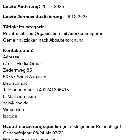
e
Letzte Änderung:
28.12.2025
n
Letzte Jahresaktualisierung:
28.12.2025
i
Tätigkeitskategorie:
Privatrechtliche Organisation mit Anerkennung der
n
Gemeinnützigkeit nach Abgabenordnung
Kontaktdaten:
h
Adresse:
c/o ict-Media GmbH
a
Zedernweg
85
53757
Sankt Augustin
l
Deutschland
K
Telefonnummer: +492241396415
t
o
E-Mail-Adressen:
n
sek@isoc.de
t
Webseiten:
a
isoc.de
k
Hauptfinanzierungsquellen
(in absteigender Reihenfolge):
t
Geschäftsjahr: 08/24 bis 07/25
i
Mitgliedsbeiträge, Sonstiges