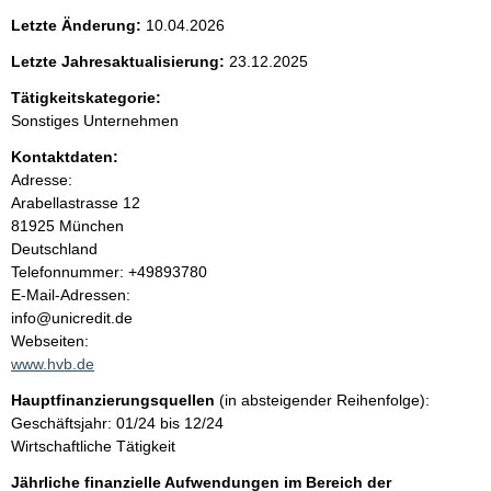
e
g
Letzte Änderung:
10.04.2026
e
n
r
Letzte Jahresaktualisierung:
23.12.2025
H
i
Tätigkeitskategorie:
i
n
Sonstiges Unternehmen
w
n
Kontaktdaten:
e
i
Adresse:
h
s
Arabellastrasse
12
:
81925
München
a
Deutschland
K
Telefonnummer: +49893780
l
o
E-Mail-Adressen:
n
info@unicredit.de
t
t
Webseiten:
a
www.hvb.de
k
Hauptfinanzierungsquellen
(in absteigender Reihenfolge):
t
Geschäftsjahr: 01/24 bis 12/24
i
Wirtschaftliche Tätigkeit
n
f
Jährliche finanzielle Aufwendungen im Bereich der