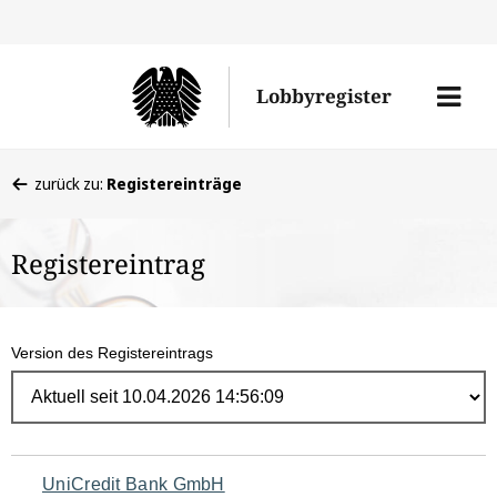
Direk
zum
Men
Lobbyregister
Inhal
öffne
Sie
zurück zu:
Registereinträge
befinden
sich
Registereintrag
hier:
Version des Registereintrags
Navigation
UniCredit Bank GmbH