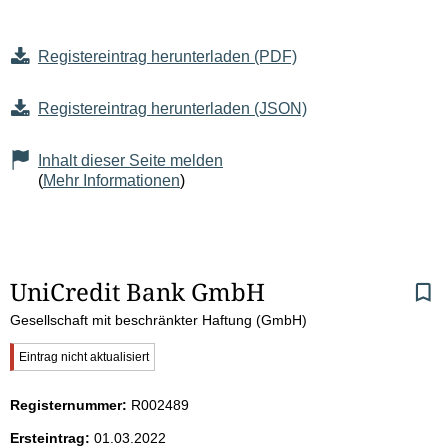
Registereintrag herunterladen (PDF)
Registereintrag herunterladen (JSON)
Inhalt dieser Seite melden
(
Mehr Informationen
)
S
UniCredit Bank GmbH
Gesellschaft mit beschränkter Haftung (GmbH)
e
W
Eintrag nicht aktualisiert
i
i
c
Registernummer:
R002489
t
h
t
Ersteintrag:
01.03.2022
i