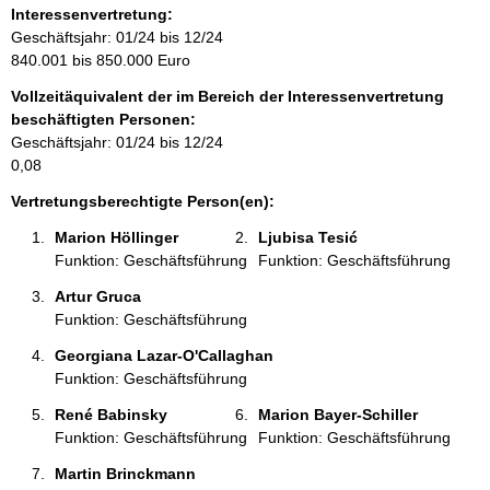
o
Interessenvertretung:
r
Geschäftsjahr: 01/24 bis 12/24
m
840.001 bis 850.000 Euro
a
Vollzeitäquivalent der im Bereich der Interessenvertretung
t
beschäftigten Personen:
i
Geschäftsjahr: 01/24 bis 12/24
o
0,08
n
e
Vertretungsberechtigte Person(en):
n
Marion Höllinger 
Ljubisa Tesić 
:
Funktion: Geschäftsführung
Funktion: Geschäftsführung
Artur Gruca 
Funktion: Geschäftsführung
Georgiana Lazar-O'Callaghan 
Funktion: Geschäftsführung
René Babinsky 
Marion Bayer-Schiller 
Funktion: Geschäftsführung
Funktion: Geschäftsführung
Martin Brinckmann 