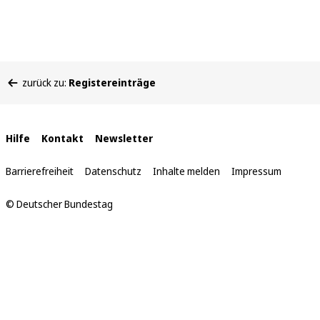
Sie
zurück zu:
Registereinträge
befinden
sich
hier:
Interne
Hilfe
Kontakt
Newsletter
Links
Barrierefreiheit
Datenschutz
Inhalte melden
Impressum
© Deutscher Bundestag