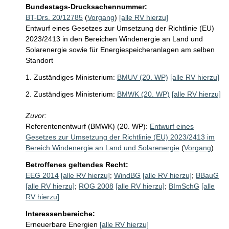
Bundestags-Drucksachennummer:
BT-Drs. 20/12785
(
Vorgang
)
[alle RV hierzu]
Entwurf eines Gesetzes zur Umsetzung der Richtlinie (EU)
2023/2413 in den Bereichen Windenergie an Land und
Solarenergie sowie für Energiespeicheranlagen am selben
Standort
1. Zuständiges Ministerium:
BMUV (20. WP)
[alle RV hierzu]
2. Zuständiges Ministerium:
BMWK (20. WP)
[alle RV hierzu]
Zuvor:
Referentenentwurf (BMWK) (20. WP):
Entwurf eines
Gesetzes zur Umsetzung der Richtlinie (EU) 2023/2413 im
Bereich Windenergie an Land und Solarenergie
(
Vorgang
)
Betroffenes geltendes Recht:
EEG 2014
[alle RV hierzu]
;
WindBG
[alle RV hierzu]
;
BBauG
[alle RV hierzu]
;
ROG 2008
[alle RV hierzu]
;
BImSchG
[alle
RV hierzu]
Interessenbereiche:
Erneuerbare Energien
[alle RV hierzu]