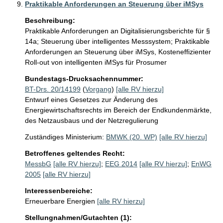
Praktikable Anforderungen an Steuerung über iMSys
Beschreibung:
Praktikable Anforderungen an Digitalisierungsberichte für § 
14a; Steuerung über intelligentes Messsystem; Praktikable 
Anforderungen an Steuerung über iMSys, Kosteneffizienter 
Roll-out von intelligenten iMSys für Prosumer
Bundestags-Drucksachennummer:
BT-Drs. 20/14199
(
Vorgang
)
[alle RV hierzu]
Entwurf eines Gesetzes zur Änderung des
Energiewirtschaftsrechts im Bereich der Endkundenmärkte,
des Netzausbaus und der Netzregulierung
Zuständiges Ministerium:
BMWK (20. WP)
[alle RV hierzu]
Betroffenes geltendes Recht:
MessbG
[alle RV hierzu]
;
EEG 2014
[alle RV hierzu]
;
EnWG
2005
[alle RV hierzu]
Interessenbereiche:
Erneuerbare Energien
[alle RV hierzu]
Stellungnahmen/Gutachten (1):