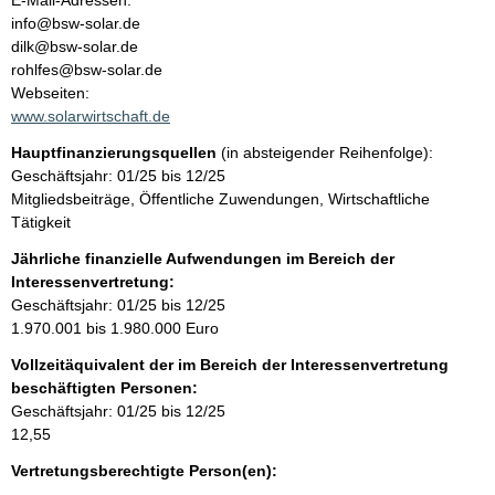
E-Mail-Adressen:
n
info@bsw-solar.de
t
t
dilk@bsw-solar.de
a
rohlfes@bsw-solar.de
k
Webseiten:
t
www.solarwirtschaft.de
i
Hauptfinanzierungsquellen
(in absteigender Reihenfolge):
n
Geschäftsjahr: 01/25 bis 12/25
f
Mitgliedsbeiträge, Öffentliche Zuwendungen, Wirtschaftliche
o
Tätigkeit
r
m
Jährliche finanzielle Aufwendungen im Bereich der
a
Interessenvertretung:
t
Geschäftsjahr: 01/25 bis 12/25
i
1.970.001 bis 1.980.000 Euro
o
Vollzeitäquivalent der im Bereich der Interessenvertretung
n
beschäftigten Personen:
e
Geschäftsjahr: 01/25 bis 12/25
n
12,55
:
Vertretungsberechtigte Person(en):