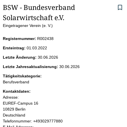
S
BSW - Bundesverband 
Solarwirtschaft e.V.
e
Eingetragener Verein (e. V.)
i
Registernummer:
R002438
t
Ersteintrag:
01.03.2022
e
Letzte Änderung:
30.06.2026
n
Letzte Jahresaktualisierung:
30.06.2026
i
Tätigkeitskategorie:
Berufsverband
n
Kontaktdaten:
Adresse:
h
EUREF-Campus
16
10829
Berlin
a
Deutschland
K
Telefonnummer: +493029777880
l
o