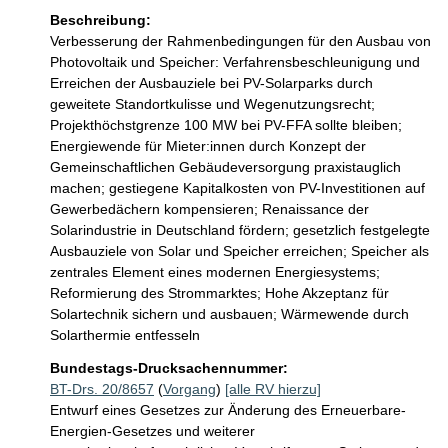
Beschreibung:
Verbesserung der Rahmenbedingungen für den Ausbau von 
Photovoltaik und Speicher: Verfahrensbeschleunigung und 
Erreichen der Ausbauziele bei PV-Solarparks durch 
geweitete Standortkulisse und Wegenutzungsrecht; 
Projekthöchstgrenze 100 MW bei PV-FFA sollte bleiben; 
Energiewende für Mieter:innen durch Konzept der 
Gemeinschaftlichen Gebäudeversorgung praxistauglich 
machen; gestiegene Kapitalkosten von PV-Investitionen auf 
Gewerbedächern kompensieren; Renaissance der 
Solarindustrie in Deutschland fördern; gesetzlich festgelegte 
Ausbauziele von Solar und Speicher erreichen; Speicher als 
zentrales Element eines modernen Energiesystems; 
Reformierung des Strommarktes; Hohe Akzeptanz für 
Solartechnik sichern und ausbauen; Wärmewende durch 
Solarthermie entfesseln
Bundestags-Drucksachennummer:
BT-Drs. 20/8657
(
Vorgang
)
[alle RV hierzu]
Entwurf eines Gesetzes zur Änderung des Erneuerbare-
Energien-Gesetzes und weiterer