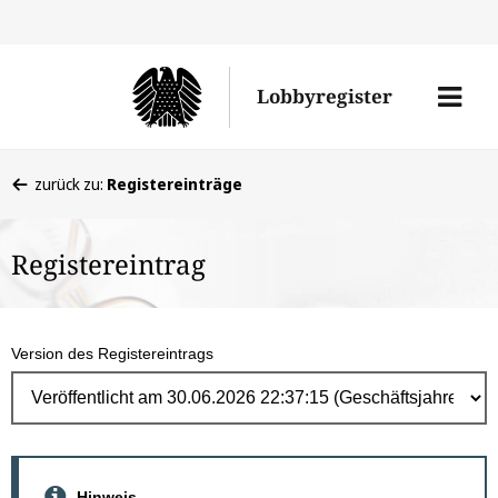
Direk
zum
Men
Lobbyregister
Inhal
öffne
Sie
zurück zu:
Registereinträge
befinden
sich
Registereintrag
hier:
Version des Registereintrags
Hinweis