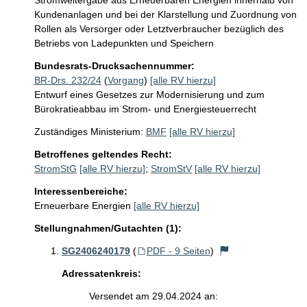
Stromweitergabe aus Erneuerbaren Energien innerhalb von 
Kundenanlagen und bei der Klarstellung und Zuordnung von 
Rollen als Versorger oder Letztverbraucher bezüglich des 
Betriebs von Ladepunkten und Speichern
Bundesrats-Drucksachennummer:
BR-Drs. 232/24
(
Vorgang
)
[alle RV hierzu]
Entwurf eines Gesetzes zur Modernisierung und zum
Bürokratieabbau im Strom- und Energiesteuerrecht
Zuständiges Ministerium:
BMF
[alle RV hierzu]
Betroffenes geltendes Recht:
StromStG
[alle RV hierzu]
;
StromStV
[alle RV hierzu]
Interessenbereiche:
Erneuerbare Energien
[alle RV hierzu]
Stellungnahmen/Gutachten (1):
SG2406240179
(
PDF - 9 Seiten
)
Adressatenkreis:
Versendet am 29.04.2024 an: