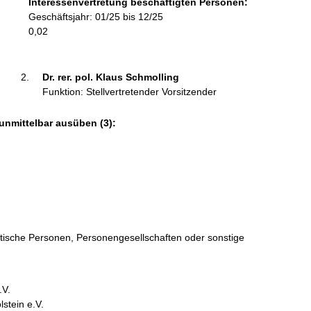
Interessenvertretung beschäftigten Personen:
r
Geschäftsjahr: 01/25 bis 12/25
m
0,02
a
t
i
Dr. rer. pol. Klaus Schmolling 
o
Funktion: Stellvertretender Vorsitzender
n
e
unmittelbar ausüben (3):
n
:
istische Personen, Personengesellschaften oder sonstige
.V.
stein e.V.