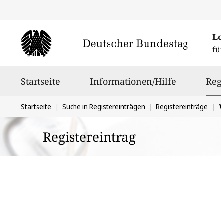
L
fü
Hauptnavigation
Startseite
Informationen/Hilfe
Reg
Sie
Startseite
Suche in Registereinträgen
Registereinträge
befinden
Registereintrag
sich
hier: