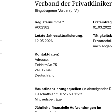
S
Verband der Privatkliniken 
Eingetragener Verein (e. V.)
e
Registernummer:
Ersteintrag
i
R002382
01.03.2022
Letzte Jahresaktualisierung:
Tätigkeitsk
t
12.05.2026
Privatrecht
nach Abga
e
Kontaktdaten:
Adresse:
n
Feldstraße
75
24105
Kiel
Deutschland
i
n
Hauptfinanzierungsquellen
(in absteigender R
Geschäftsjahr: 01/25 bis 12/25
Mitgliedsbeiträge
h
Jährliche finanzielle Aufwendungen im