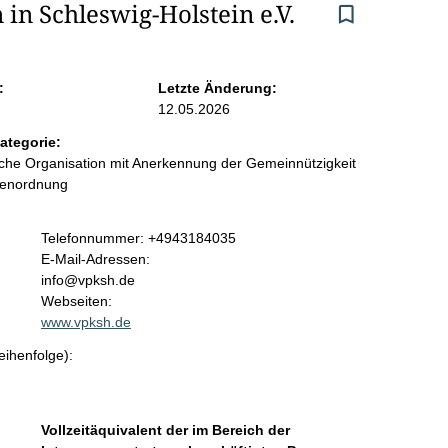
in Schleswig-Holstein e.V.
:
Letzte Änderung:
12.05.2026
ategorie:
liche Organisation mit Anerkennung der Gemeinnützigkeit
benordnung
K
Telefonnummer: +4943184035
o
E-Mail-Adressen:
n
info@vpksh.de
t
Webseiten:
a
www.vpksh.de
k
eihenfolge):
t
i
n
f
Vollzeitäquivalent der im Bereich der
o