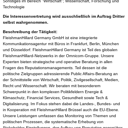
Sonstiges im Bereich "Wirtschaft"; Wissenschaft, Forschung und
Technologie
Die Interessenvertretung wird ausschließlich im Auftrag Dritter
selbst wahrgenommen.
Beschreibung der Tätigkeit:
FleishmanHillard Germany GmbH ist eine integrierte 
Kommunikationsagentur mit Büros in Frankfurt, Berlin, München 
und Düsseldorf. FleishmanHillard Germany ist Teil des globalen 
FleishmanHillard-Netzwerks in der Omnicom-Gruppe. Unsere 
Experten bieten strategische und operative Beratung in allen 
Fragen des Reputationsmanagements. Teil dessen ist die 
politische Zielgruppen adressierende Public Affairs-Beratung an 
der Schnittstelle von Wirtschaft, Politik, Zivilgesellschaft, Medien, 
Recht und Wissenschaft. Wir beraten mit besonderem 
Schwerpunkt in den komplexen Politikfeldern Energie & 
Klimaschutz, Financial Services, Gesundheit sowie Tech & 
Digitalisierung. Im Fokus stehen dabei die Landes-, Bundes- und 
in Kooperation mit FleishmanHillard Brüssel auch die EU-Ebene. 
Unsere Leistungen umfassen das Monitoring von Themen und 
politischen Prozessen, die systematische Erhebung von 
Stakeholder-Einstellungen, den Aufbau von Reputation gegenüber 