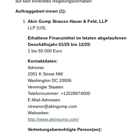
auf kein konkretes Regelungsvorhaben
Auftraggeber/-innen (1):
Akin Gump Strauss Hauer & Feld, LLP
LLP (US)
Erhaltene Finanzmittel im letzten abgelaufenen
Geschäftsjahr 01/25 bis 12/25:
1 bis 50.000 Euro
Kontaktdaten:
Adresse:
2001 K Street NW
Washington DC 20006
Vereinigte Staaten
K
Telefonnummer: +12028874000
o
E-Mail-Adressen:
n
ctreanor@akingump.com
t
Webseiten:
a
http://www.akingump.com/
k
Vertretungsberechtigte Person(en):
t