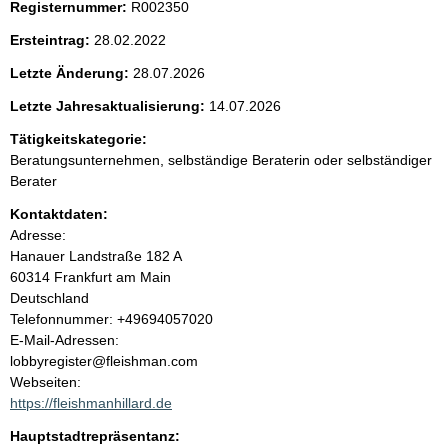
Registernummer:
R002350
t
Ersteintrag:
28.02.2022
e
Letzte Änderung:
28.07.2026
n
Letzte Jahresaktualisierung:
14.07.2026
i
Tätigkeitskategorie:
Beratungsunternehmen, selbständige Beraterin oder selbständiger
n
Berater
Kontaktdaten:
h
Adresse:
Hanauer Landstraße
182 A
a
60314
Frankfurt am Main
Deutschland
l
K
Telefonnummer: +49694057020
o
E-Mail-Adressen:
t
n
lobbyregister@fleishman.com
t
Webseiten:
a
https://fleishmanhillard.de
k
Hauptstadtrepräsentanz:
t