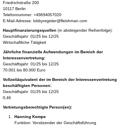
A
Friedrichstraße
200
i
d
10117
Berlin
n
r
K
Telefonnummer: +49694057020
f
e
o
E-Mail-Adresse: lobbyregister@fleishman.com
o
s
n
r
Hauptfinanzierungsquellen
(in absteigender Reihenfolge):
s
t
m
Geschäftsjahr: 01/25 bis 12/25
e
a
a
Wirtschaftliche Tätigkeit
k
t
t
Jährliche finanzielle Aufwendungen im Bereich der
i
i
Interessenvertretung:
o
n
Geschäftsjahr: 01/25 bis 12/25
n
f
70.001 bis 80.000 Euro
e
o
n
Vollzeitäquivalent der im Bereich der Interessenvertretung
r
:
beschäftigten Personen:
m
Geschäftsjahr: 01/25 bis 12/25
a
0,46
t
i
Vertretungsberechtigte Person(en):
o
Hanning Kempe 
n
Funktion: Vorsitzender der Geschäftsführung
e