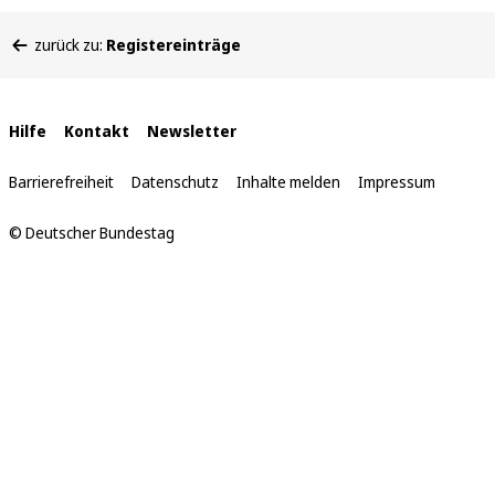
Sie
zurück zu:
Registereinträge
befinden
sich
hier:
Interne
Hilfe
Kontakt
Newsletter
Links
Barrierefreiheit
Datenschutz
Inhalte melden
Impressum
© Deutscher Bundestag