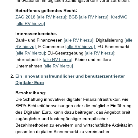
Innovationen im digitalen Zahlungsverkehr voranzutreiben.
Betroffenes geltendes Recht:
ZAG 2018
[alle RV hierzu]
;
BGB
[alle RV hierzu]
;
KredWG
[alle RV hierzu]
Interessenbereiche:
Bank- und Finanzwesen
[alle RV hierzu]
;
Digitalisierung
[alle
RV hierzu]
;
E-Commerce
[alle RV hierzu]
;
EU-Binnenmarkt
[alle RV hierzu]
;
EU-Gesetzgebung
[alle RV hierzu]
;
Internetpolitik
[alle RV hierzu]
;
Kleine und mittlere
Unternehmen
[alle RV hierzu]
Ein innovationsfreundlicher und benutzerzentrierter
Digitaler Euro
Beschreibung:
Die Schaffung innovativer digitaler Finanzinfrastruktur, wie 
SEPA-Echtzeitüberweisungen oder die mögliche Einführung 
des Digitalen Euro, kann dazu beitragen, das Angebot breit 
zugänglicher und kostengünstiger europäischer 
Bezahlmethoden zu erweitern und wirtschaftliche Aktivität im 
gesamten digitalen Binnenmarkt zu vereinfachen.