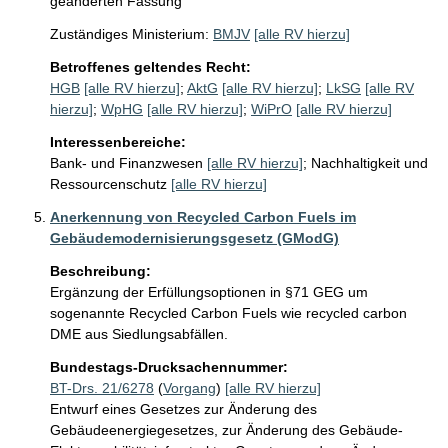
geänderten Fassung
Zuständiges Ministerium:
BMJV
[alle RV hierzu]
Betroffenes geltendes Recht:
HGB
[alle RV hierzu]
;
AktG
[alle RV hierzu]
;
LkSG
[alle RV
hierzu]
;
WpHG
[alle RV hierzu]
;
WiPrO
[alle RV hierzu]
Interessenbereiche:
Bank- und Finanzwesen
[alle RV hierzu]
;
Nachhaltigkeit und
Ressourcenschutz
[alle RV hierzu]
Anerkennung von Recycled Carbon Fuels im
Gebäudemodernisierungsgesetz (GModG)
Beschreibung:
Ergänzung der Erfüllungsoptionen in §71 GEG um 
sogenannte Recycled Carbon Fuels wie recycled carbon 
DME aus Siedlungsabfällen.
Bundestags-Drucksachennummer:
BT-Drs. 21/6278
(
Vorgang
)
[alle RV hierzu]
Entwurf eines Gesetzes zur Änderung des
Gebäudeenergiegesetzes, zur Änderung des Gebäude-