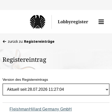
Direk
zum
Men
Lobbyregister
Inhal
öffne
Sie
zurück zu:
Registereinträge
befinden
sich
Registereintrag
hier:
Version des Registereintrags
Navigation
FleishmanHillard Germany GmbH