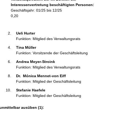
o
Interessenvertretung beschäftigten Personen:
r
Geschäftsjahr: 01/25 bis 12/25
m
0,20
a
t
i
Ueli Hurter 
o
Funktion: Mitglied des Verwaltungsrats
n
Tina Müller 
e
Funktion: Vorsitzende der Geschäftsleitung
n
:
Andrea Meyer-Stroink 
Funktion: Mitglied des Verwaltungsrats
Dr.  Mónica Mennet-von Eiff 
Funktion: Mitglied der Geschäftsleitung
Stefanie Haefele 
Funktion: Mitglied der Geschäftsleitung
unmittelbar ausüben (1):