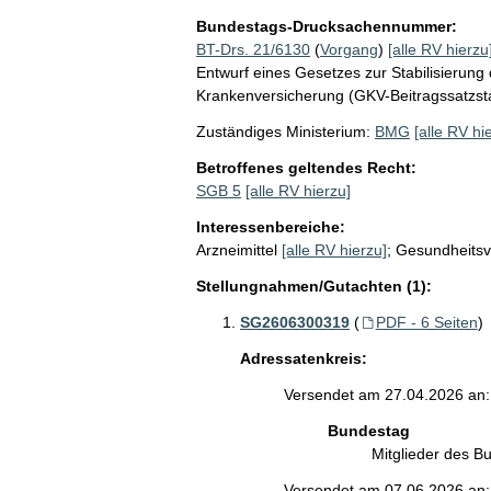
Bundestags-Drucksachennummer:
BT-Drs. 21/6130
(
Vorgang
)
[alle RV hierzu
Entwurf eines Gesetzes zur Stabilisierung 
Krankenversicherung (GKV-Beitragssatzsta
Zuständiges Ministerium:
BMG
[alle RV hi
Betroffenes geltendes Recht:
SGB 5
[alle RV hierzu]
Interessenbereiche:
Arzneimittel
[alle RV hierzu]
;
Gesundheitsv
Stellungnahmen/Gutachten (1):
SG2606300319
(
PDF - 6 Seiten
)
Adressatenkreis:
Versendet am 27.04.2026 an:
Bundestag
Mitglieder des 
Versendet am 07.06.2026 an: