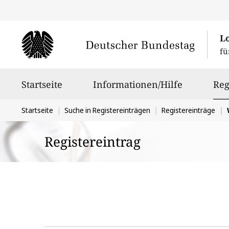
L
fü
Hauptnavigation
Startseite
Informationen/Hilfe
Reg
Sie
Startseite
Suche in Registereinträgen
Registereinträge
W
befinden
Registereintrag
sich
hier: