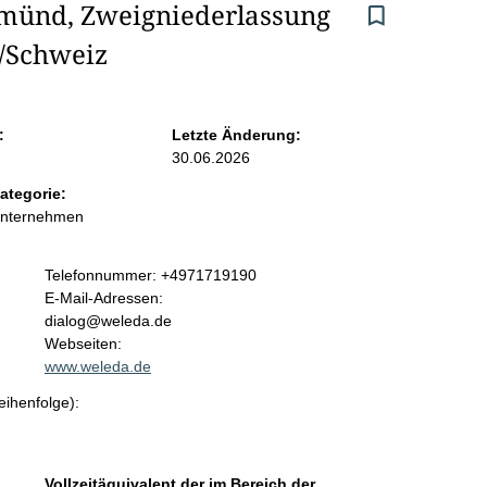
münd, Zweigniederlassung 
m/Schweiz
:
Letzte Änderung:
30.06.2026
ategorie:
Unternehmen
K
Telefonnummer: +4971719190
o
E-Mail-Adressen:
n
dialog@weleda.de
t
Webseiten:
a
www.weleda.de
k
eihenfolge):
t
i
n
f
Vollzeitäquivalent der im Bereich der