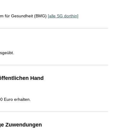
um für Gesundheit (BMG)
[alle SG dorthin]
usgeübt.
ffentlichen Hand
 Euro erhalten.
ige Zuwendungen