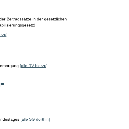
]
der Beitragssätze in der gesetzlichen
bilisierungsgesetz)
erzu]
ersorgung
[alle RV hierzu]
Bundestages
[alle SG dorthin]