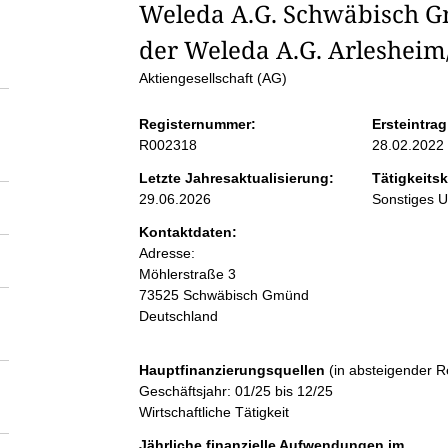
S
Weleda A.G. Schwäbisch G
der Weleda A.G. Arleshei
e
Aktiengesellschaft (AG)
i
Registernummer:
Ersteintrag
R002318
28.02.2022
t
Letzte Jahresaktualisierung:
Tätigkeitsk
29.06.2026
Sonstiges 
e
Kontaktdaten:
Adresse:
n
Möhlerstraße
3
73525
Schwäbisch Gmünd
i
Deutschland
n
Hauptfinanzierungsquellen
(in absteigender R
Geschäftsjahr: 01/25 bis 12/25
h
Wirtschaftliche Tätigkeit
Jährliche finanzielle Aufwendungen im