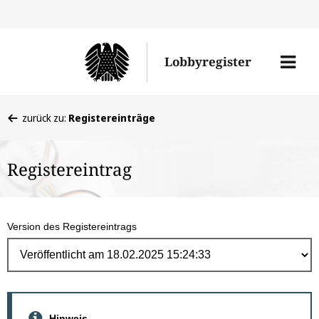
Direk
zum
Men
Lobbyregister
Inhal
öffne
Sie
zurück zu:
Registereinträge
befinden
sich
Registereintrag
hier:
Version des Registereintrags
Hinweis