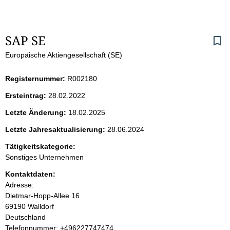
S
SAP SE
Europäische Aktiengesellschaft (SE)
e
i
Registernummer:
R002180
Ersteintrag:
28.02.2022
t
Letzte Änderung:
18.02.2025
e
Letzte Jahresaktualisierung:
28.06.2024
n
Tätigkeitskategorie:
Sonstiges Unternehmen
i
Kontaktdaten:
Adresse:
n
Dietmar-Hopp-Allee
16
69190
Walldorf
h
Deutschland
K
Telefonnummer: +496227747474