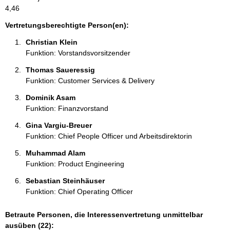
a
4,46
t
i
Vertretungsberechtigte Person(en):
o
Christian Klein 
n
Funktion: Vorstandsvorsitzender
e
n
Thomas Saueressig 
:
Funktion: Customer Services & Delivery
Dominik Asam 
Funktion: Finanzvorstand
Gina Vargiu-Breuer 
Funktion: Chief People Officer und Arbeitsdirektorin
Muhammad Alam 
Funktion: Product Engineering
Sebastian Steinhäuser 
Funktion: Chief Operating Officer
Betraute Personen, die Interessenvertretung unmittelbar
ausüben (22):