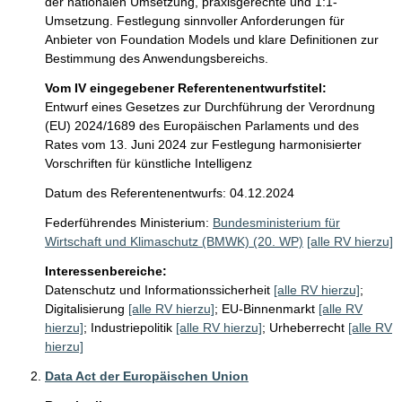
der nationalen Umsetzung, praxisgerechte und 1:1-
Umsetzung. Festlegung sinnvoller Anforderungen für 
Anbieter von Foundation Models und klare Definitionen zur 
Bestimmung des Anwendungsbereichs.
Vom IV eingegebener Referentenentwurfstitel:
Entwurf eines Gesetzes zur Durchführung der Verordnung
(EU) 2024/1689 des Europäischen Parlaments und des
Rates vom 13. Juni 2024 zur Festlegung harmonisierter
Vorschriften für künstliche Intelligenz
Datum des Referentenentwurfs: 04.12.2024
Federführendes Ministerium:
Bundesministerium für
Wirtschaft und Klimaschutz (BMWK) (20. WP)
[alle RV hierzu]
Interessenbereiche:
Datenschutz und Informationssicherheit
[alle RV hierzu]
;
Digitalisierung
[alle RV hierzu]
;
EU-Binnenmarkt
[alle RV
hierzu]
;
Industriepolitik
[alle RV hierzu]
;
Urheberrecht
[alle RV
hierzu]
Data Act der Europäischen Union