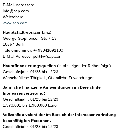
a
o
E-Mail-Adressen:
n
info@sap.com
l
t
Webseiten:
a
www.sap.com
t
k
Hauptstadtrepräsentanz:
t
A
George-Stephenson-Str.
7-13
i
d
10557
Berlin
n
r
K
Telefonnummer: +493041092100
f
e
o
E-Mail-Adresse: politik@sap.com
o
s
n
r
Hauptfinanzierungsquellen
(in absteigender Reihenfolge):
s
t
m
Geschäftsjahr: 01/23 bis 12/23
e
a
a
Wirtschaftliche Tätigkeit, Öffentliche Zuwendungen
k
t
t
Jährliche finanzielle Aufwendungen im Bereich der
i
i
Interessenvertretung:
o
n
Geschäftsjahr: 01/23 bis 12/23
n
f
1.970.001 bis 1.980.000 Euro
e
o
n
Vollzeitäquivalent der im Bereich der Interessenvertretung
r
:
beschäftigten Personen:
m
Geschäftsjahr: 01/23 bis 12/23